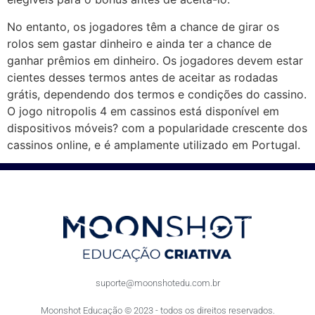
No entanto, os jogadores têm a chance de girar os
rolos sem gastar dinheiro e ainda ter a chance de
ganhar prêmios em dinheiro. Os jogadores devem estar
cientes desses termos antes de aceitar as rodadas
grátis, dependendo dos termos e condições do cassino.
O jogo nitropolis 4 em cassinos está disponível em
dispositivos móveis? com a popularidade crescente dos
cassinos online, e é amplamente utilizado em Portugal.
suporte@moonshotedu.com.br
Moonshot Educação © 2023 - todos os direitos reservados.