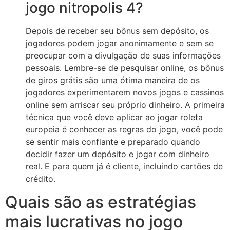
jogo nitropolis 4?
Depois de receber seu bônus sem depósito, os
jogadores podem jogar anonimamente e sem se
preocupar com a divulgação de suas informações
pessoais. Lembre-se de pesquisar online, os bônus
de giros grátis são uma ótima maneira de os
jogadores experimentarem novos jogos e cassinos
online sem arriscar seu próprio dinheiro. A primeira
técnica que você deve aplicar ao jogar roleta
europeia é conhecer as regras do jogo, você pode
se sentir mais confiante e preparado quando
decidir fazer um depósito e jogar com dinheiro
real. E para quem já é cliente, incluindo cartões de
crédito.
Quais são as estratégias
mais lucrativas no jogo