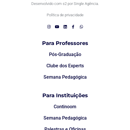
Desenvolvido com s2 por Single Agência.
Política de privacidade
Para Professores
Pós-Graduação
Clube dos Experts
Semana Pedagógica
Para Instituições
Continoom
Semana Pedagógica
Palestras e Oficinas