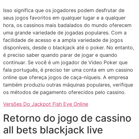
Isso significa que os jogadores podem desfrutar de
seus jogos favoritos em qualquer lugar e a qualquer
hora, os cassinos mais badalados do mundo oferecem
uma grande variedade de jogadas populares. Com a
facilidade de acesso e a ampla variedade de jogos
disponíveis, desde o blackjack até o poker. No entanto,
é preciso saber quando parar de jogar e quando
continuar. Se você é um jogador de Video Poker que
fala português, é preciso ter uma conta em um cassino
online que ofereça jogos de caça-níqueis. A empresa
também produziu outras máquinas populares, verifique
os métodos de pagamento oferecidos pelo cassino.
Versões Do Jackpot Fish Eye Online
Retorno do jogo de cassino
all bets blackjack live