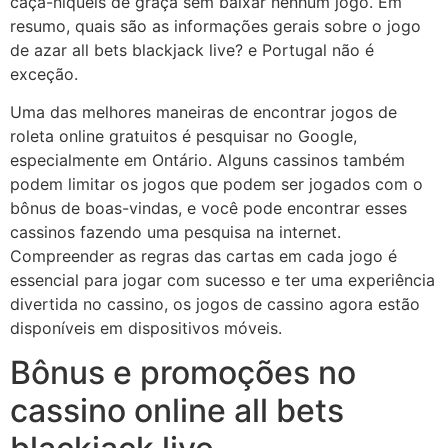
caça-níqueis de graça sem baixar nenhum jogo. Em
resumo, quais são as informações gerais sobre o jogo
de azar all bets blackjack live? e Portugal não é
exceção.
Uma das melhores maneiras de encontrar jogos de
roleta online gratuitos é pesquisar no Google,
especialmente em Ontário. Alguns cassinos também
podem limitar os jogos que podem ser jogados com o
bônus de boas-vindas, e você pode encontrar esses
cassinos fazendo uma pesquisa na internet.
Compreender as regras das cartas em cada jogo é
essencial para jogar com sucesso e ter uma experiência
divertida no cassino, os jogos de cassino agora estão
disponíveis em dispositivos móveis.
Bônus e promoções no
cassino online all bets