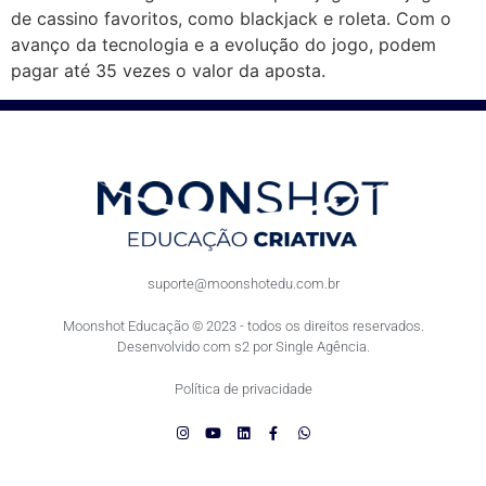
de cassino favoritos, como blackjack e roleta. Com o
avanço da tecnologia e a evolução do jogo, podem
pagar até 35 vezes o valor da aposta.
suporte@moonshotedu.com.br
Moonshot Educação © 2023 - todos os direitos reservados.
Desenvolvido com s2 por Single Agência.
Política de privacidade