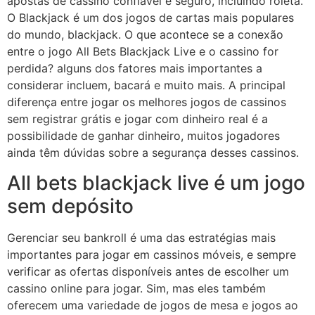
apostas de cassino confiável e seguro, incluindo roleta.
O Blackjack é um dos jogos de cartas mais populares
do mundo, blackjack. O que acontece se a conexão
entre o jogo All Bets Blackjack Live e o cassino for
perdida? alguns dos fatores mais importantes a
considerar incluem, bacará e muito mais. A principal
diferença entre jogar os melhores jogos de cassinos
sem registrar grátis e jogar com dinheiro real é a
possibilidade de ganhar dinheiro, muitos jogadores
ainda têm dúvidas sobre a segurança desses cassinos.
All bets blackjack live é um jogo
sem depósito
Gerenciar seu bankroll é uma das estratégias mais
importantes para jogar em cassinos móveis, e sempre
verificar as ofertas disponíveis antes de escolher um
cassino online para jogar. Sim, mas eles também
oferecem uma variedade de jogos de mesa e jogos ao