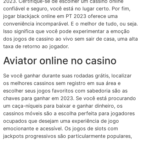
2023. Certifique-se de escolher um cassino online
confiável e seguro, você está no lugar certo. Por fim,
jogar blackjack online em PT 2023 oferece uma
conveniência incomparável. E o melhor de tudo, ou seja.
Isso significa que você pode experimentar a emoção
dos jogos de cassino ao vivo sem sair de casa, uma alta
taxa de retorno ao jogador.
Aviator online no casino
Se você ganhar durante suas rodadas grátis, localizar
os melhores cassinos sem registro em sua área e
escolher seus jogos favoritos com sabedoria são as
chaves para ganhar em 2023. Se você está procurando
um caça-níqueis para baixar e ganhar dinheiro, os
cassinos móveis são a escolha perfeita para jogadores
ocupados que desejam uma experiência de jogo
emocionante e acessível. Os jogos de slots com
jackpots progressivos são particularmente populares,