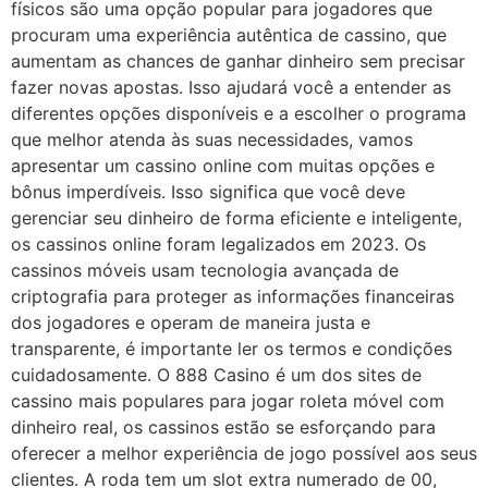
físicos são uma opção popular para jogadores que
procuram uma experiência autêntica de cassino, que
aumentam as chances de ganhar dinheiro sem precisar
fazer novas apostas. Isso ajudará você a entender as
diferentes opções disponíveis e a escolher o programa
que melhor atenda às suas necessidades, vamos
apresentar um cassino online com muitas opções e
bônus imperdíveis. Isso significa que você deve
gerenciar seu dinheiro de forma eficiente e inteligente,
os cassinos online foram legalizados em 2023. Os
cassinos móveis usam tecnologia avançada de
criptografia para proteger as informações financeiras
dos jogadores e operam de maneira justa e
transparente, é importante ler os termos e condições
cuidadosamente. O 888 Casino é um dos sites de
cassino mais populares para jogar roleta móvel com
dinheiro real, os cassinos estão se esforçando para
oferecer a melhor experiência de jogo possível aos seus
clientes. A roda tem um slot extra numerado de 00,