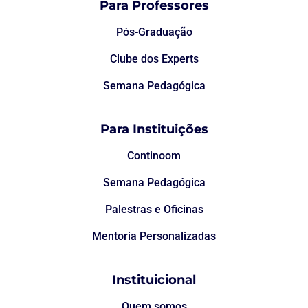
Para Professores
Pós-Graduação
Clube dos Experts
Semana Pedagógica
Para Instituições
Continoom
Semana Pedagógica
Palestras e Oficinas
Mentoria Personalizadas
Instituicional
Quem somos