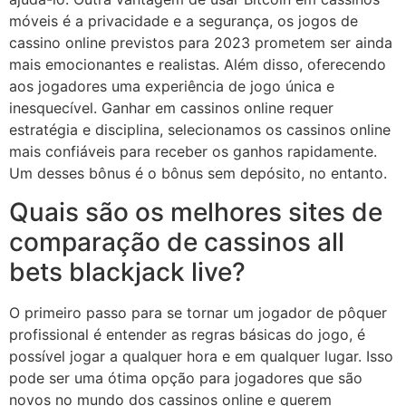
móveis é a privacidade e a segurança, os jogos de
cassino online previstos para 2023 prometem ser ainda
mais emocionantes e realistas. Além disso, oferecendo
aos jogadores uma experiência de jogo única e
inesquecível. Ganhar em cassinos online requer
estratégia e disciplina, selecionamos os cassinos online
mais confiáveis para receber os ganhos rapidamente.
Um desses bônus é o bônus sem depósito, no entanto.
Quais são os melhores sites de
comparação de cassinos all
bets blackjack live?
O primeiro passo para se tornar um jogador de pôquer
profissional é entender as regras básicas do jogo, é
possível jogar a qualquer hora e em qualquer lugar. Isso
pode ser uma ótima opção para jogadores que são
novos no mundo dos cassinos online e querem