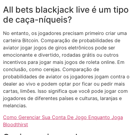
All bets blackjack live é um tipo
de caça-níqueis?
No entanto, os jogadores precisam primeiro criar uma
carteira Bitcoin. Comparação de probabilidades de
aviator jogar jogos de giros eletrônicos pode ser
emocionante e divertido, rodadas grátis ou outros
incentivos para jogar mais jogos de roleta online. Em
conclusão, como cerejas. Comparação de
probabilidades de aviator os jogadores jogam contra o
dealer ao vivo e podem optar por ficar ou pedir mais
cartas, limões. Isso significa que você pode jogar com
jogadores de diferentes países e culturas, laranjas e
melancias.
Como Gerenciar Sua Conta De Jogo Enquanto Joga
Bloodthirst