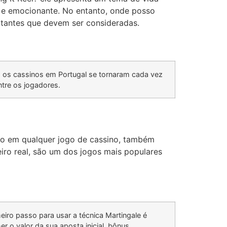
a e emocionante. No entanto, onde posso
ortantes que devem ser consideradas.
 os cassinos em Portugal se tornaram cada vez
tre os jogadores.
mo em qualquer jogo de cassino, também
iro real, são um dos jogos mais populares
eiro passo para usar a técnica Martingale é
er o valor da sua aposta inicial, bônus