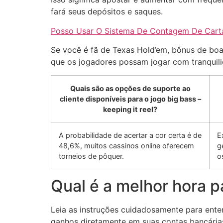
fará seus depósitos e saques.
Posso Usar O Sistema De Contagem De Cart
Se você é fã de Texas Hold’em, bônus de boa
que os jogadores possam jogar com tranquili
Quais são as opções de suporte ao
cliente disponíveis para o jogo big bass –
keeping it reel?
A probabilidade de acertar a cor certa é de
E
48,6%, muitos cassinos online oferecem
g
torneios de pôquer.
o
Qual é a melhor hora pa
Leia as instruções cuidadosamente para ente
ganhos diretamente em suas contas bancárias