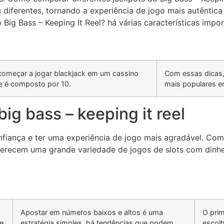
 diferentes, tornando a experiência de jogo mais autêntic
o Big Bass – Keeping It Reel? há várias características imp
começar a jogar blackjack em um cassino
Com essas dicas,
e é composto por 10.
mais populares en
ig bass – keeping it reel
fiança e ter uma experiência de jogo mais agradável. Co
ferecem uma grande variedade de jogos de slots com dinhe
Apostar em números baixos e altos é uma
O prim
e
estratégia simples, há tendências que podem
escolh