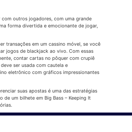
ir com outros jogadores, com uma grande
ma forma divertida e emocionante de jogar,
zer transações em um cassino móvel, se você
gar jogos de blackjack ao vivo. Com essas
lmente, contar cartas no pôquer com crupiê
 deve ser usada com cautela e
ino eletrônico com gráficos impressionantes
renciar suas apostas é uma das estratégias
 de um bilhete em Big Bass – Keeping It
órias.