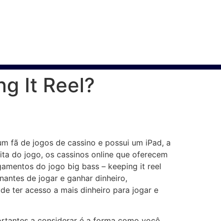
g It Reel?
um fã de jogos de cassino e possui um iPad, a
ita do jogo, os cassinos online que oferecem
amentos do jogo big bass – keeping it reel
antes de jogar e ganhar dinheiro,
e ter acesso a mais dinheiro para jogar e
ortantes a considerar é a forma como você