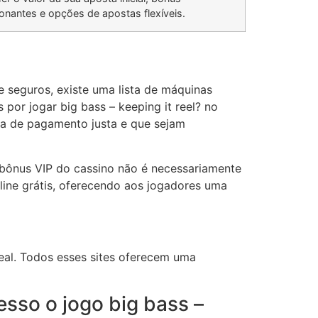
nantes e opções de apostas flexíveis.
e seguros, existe uma lista de máquinas
por jogar big bass – keeping it reel? no
xa de pagamento justa e que sejam
 bônus VIP do cassino não é necessariamente
line grátis, oferecendo aos jogadores uma
eal. Todos esses sites oferecem uma
sso o jogo big bass –