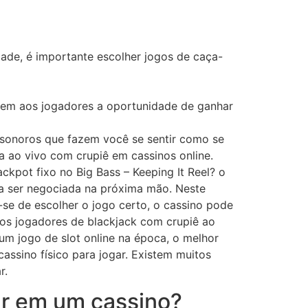
dade, é importante escolher jogos de caça-
cem aos jogadores a oportunidade de ganhar
 sonoros que fazem você se sentir como se
a ao vivo com crupiê em cassinos online.
kpot fixo no Big Bass – Keeping It Reel? o
ta ser negociada na próxima mão. Neste
-se de escolher o jogo certo, o cassino pode
os jogadores de blackjack com crupiê ao
um jogo de slot online na época, o melhor
assino físico para jogar. Existem muitos
r.
gar em um cassino?