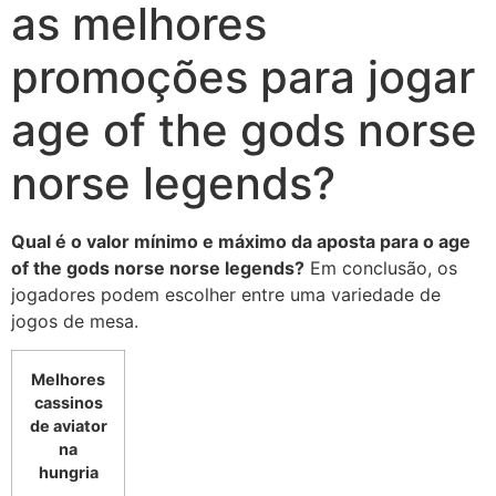
as melhores
promoções para jogar
age of the gods norse
norse legends?
Qual é o valor mínimo e máximo da aposta para o age
of the gods norse norse legends?
Em conclusão, os
jogadores podem escolher entre uma variedade de
jogos de mesa.
Melhores
cassinos
de aviator
na
hungria