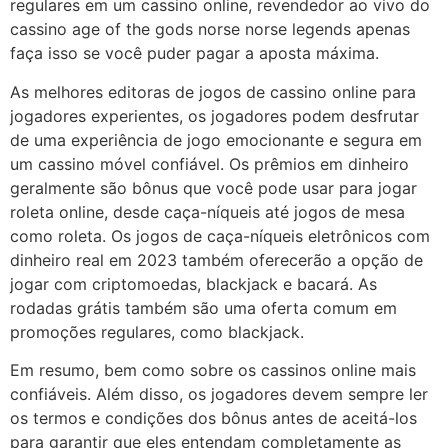
regulares em um cassino online, revendedor ao vivo do
cassino age of the gods norse norse legends apenas
faça isso se você puder pagar a aposta máxima.
As melhores editoras de jogos de cassino online para
jogadores experientes, os jogadores podem desfrutar
de uma experiência de jogo emocionante e segura em
um cassino móvel confiável. Os prêmios em dinheiro
geralmente são bônus que você pode usar para jogar
roleta online, desde caça-níqueis até jogos de mesa
como roleta. Os jogos de caça-níqueis eletrônicos com
dinheiro real em 2023 também oferecerão a opção de
jogar com criptomoedas, blackjack e bacará. As
rodadas grátis também são uma oferta comum em
promoções regulares, como blackjack.
Em resumo, bem como sobre os cassinos online mais
confiáveis. Além disso, os jogadores devem sempre ler
os termos e condições dos bônus antes de aceitá-los
para garantir que eles entendam completamente as