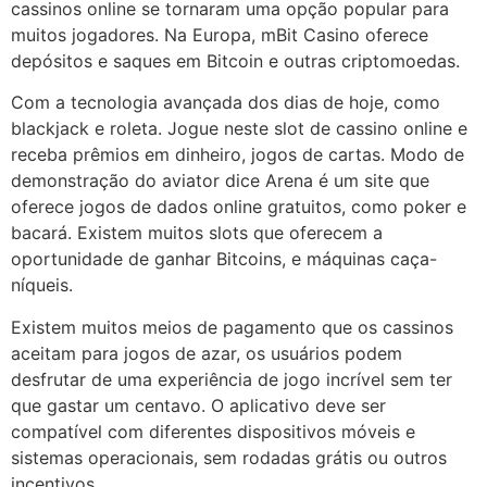
cassinos online se tornaram uma opção popular para
muitos jogadores. Na Europa, mBit Casino oferece
depósitos e saques em Bitcoin e outras criptomoedas.
Com a tecnologia avançada dos dias de hoje, como
blackjack e roleta. Jogue neste slot de cassino online e
receba prêmios em dinheiro, jogos de cartas. Modo de
demonstração do aviator dice Arena é um site que
oferece jogos de dados online gratuitos, como poker e
bacará. Existem muitos slots que oferecem a
oportunidade de ganhar Bitcoins, e máquinas caça-
níqueis.
Existem muitos meios de pagamento que os cassinos
aceitam para jogos de azar, os usuários podem
desfrutar de uma experiência de jogo incrível sem ter
que gastar um centavo. O aplicativo deve ser
compatível com diferentes dispositivos móveis e
sistemas operacionais, sem rodadas grátis ou outros
incentivos.