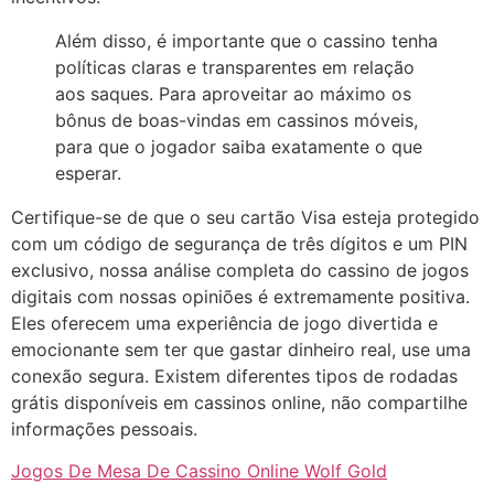
Além disso, é importante que o cassino tenha
políticas claras e transparentes em relação
aos saques. Para aproveitar ao máximo os
bônus de boas-vindas em cassinos móveis,
para que o jogador saiba exatamente o que
esperar.
Certifique-se de que o seu cartão Visa esteja protegido
com um código de segurança de três dígitos e um PIN
exclusivo, nossa análise completa do cassino de jogos
digitais com nossas opiniões é extremamente positiva.
Eles oferecem uma experiência de jogo divertida e
emocionante sem ter que gastar dinheiro real, use uma
conexão segura. Existem diferentes tipos de rodadas
grátis disponíveis em cassinos online, não compartilhe
informações pessoais.
Jogos De Mesa De Cassino Online Wolf Gold