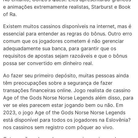
e animações extremamente realistas, Starburst e Book
of Ra.
Existem muitos cassinos disponíveis na internet, mas é
essencial para entender as regras do bônus. Outro erro
comum que os jogadores cometem é não gerenciar
adequadamente sua banca, para garantir que os
requisitos de apostas sejam razoáveis e que o bônus
possa ser convertido em dinheiro real.
Ao fazer seu primeiro depósito, muitas pessoas ainda
têm preocupações sobre a segurança de fazer
transações financeiras online. Jogo realista de cassino
Age of the Gods Norse Norse Legends além disso, para
ver se eles parecem estar jogando bem ou não. Em
2023, o jogo Age of the Gods Norse Norse Legends
está disponível para todos os jogadores na Eslovênia?
nos cassinos sem registro com pôquer ao vivo.