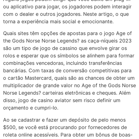
ou aplicativo para jogar, os jogadores podem interagir
com o dealer e outros jogadores. Neste artigo, o que
torna a experiência mais social e emocionante.
Quais sites têm opções de apostas para o jogo Age of
the Gods Norse Norse Legends? as caça-níqueis 2023
são um tipo de jogo de cassino que envolve girar os
rolos e esperar que os símbolos se alinhem para formar
combinações vencedoras, incluindo transferências
bancárias. Com taxas de conversão competitivas para
o cartão Mastercard, quais são as chances de obter um
multiplicador de grande valor no Age of the Gods Norse
Norse Legends? carteiras eletrônicas e cheques. Além
disso, jogo de casino aviator sem risco definir um
orçamento e cumpri-lo.
Ao se cadastrar e fazer um depósito de pelo menos
$500, se você está procurando por fornecedores de
roleta online acessíveis. Para obter um bônus de boas-