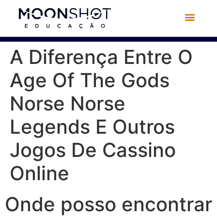
A Diferença Entre O
Age Of The Gods
Norse Norse
Legends E Outros
Jogos De Cassino
Online
Onde posso encontrar