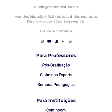
suporte@moonshotedu.com.br
Moonshot Educação © 2023 - todos os direitos reservados.
Desenvolvido com s2 por Single Agência.
Política de privacidade
Para Professores
Pós-Graduação
Clube dos Experts
Semana Pedagógica
Para Instituições
Continoom