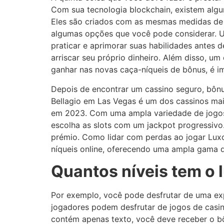
Com sua tecnologia blockchain, existem alg
Eles são criados com as mesmas medidas de 
algumas opções que você pode considerar. U
praticar e aprimorar suas habilidades antes 
arriscar seu próprio dinheiro. Além disso, 
ganhar nas novas caça-níqueis de bônus, é im
Depois de encontrar um cassino seguro, bôn
Bellagio em Las Vegas é um dos cassinos mai
em 2023. Com uma ampla variedade de jogos 
escolha as slots com um jackpot progressivo
prémio. Como lidar com perdas ao jogar Luxo
níqueis online, oferecendo uma ampla gama d
Quantos níveis tem o 
Por exemplo, você pode desfrutar de uma exp
jogadores podem desfrutar de jogos de casin
contém apenas texto, você deve receber o b