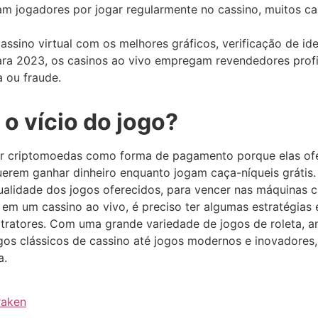
 jogadores por jogar regularmente no cassino, muitos ca
ssino virtual com os melhores gráficos, verificação de ide
ra 2023, os casinos ao vivo empregam revendedores profi
a ou fraude.
o vício do jogo?
ar criptomoedas como forma de pagamento porque elas of
erem ganhar dinheiro enquanto jogam caça-níqueis grátis. 
ualidade dos jogos oferecidos, para vencer nas máquinas c
m um cassino ao vivo, é preciso ter algumas estratégias e
ratores. Com uma grande variedade de jogos de roleta, ani
ogos clássicos de cassino até jogos modernos e inovadores
a.
raken