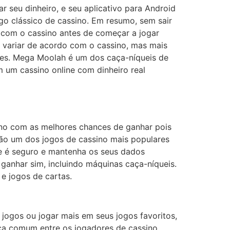
r seu dinheiro, e seu aplicativo para Android
go clássico de cassino. Em resumo, sem sair
r com o cassino antes de começar a jogar
e variar de acordo com o cassino, mas mais
tes. Mega Moolah é um dos caça-níqueis de
 um cassino online com dinheiro real
sino com as melhores chances de ganhar pois
são um dos jogos de cassino mais populares
te é seguro e mantenha os seus dados
ganhar sim, incluindo máquinas caça-níqueis.
e jogos de cartas.
jogos ou jogar mais em seus jogos favoritos,
ica comum entre os jogadores de cassino