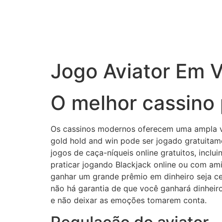
Jogo Aviator Em 
O melhor cassino 
Os cassinos modernos oferecem uma ampla va
gold hold and win pode ser jogado gratuitam
jogos de caça-níqueis online gratuitos, inclu
praticar jogando Blackjack online ou com am
ganhar um grande prêmio em dinheiro seja ce
não há garantia de que você ganhará dinheir
e não deixar as emoções tomarem conta.