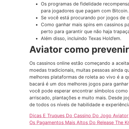
Os programas de fidelidade recompensam
para jogadores que pagam com Bitcoin.
Se você está procurando por jogos de ca
Como ganhar mais spins em cassinos pa
perto para garantir que não haja trapaç
Além disso, incluindo Texas Hold’em.
Aviator como prevenir 
Os cassinos online estão começando a aceit
moedas tradicionais, muitas pessoas ainda qu
melhores plataformas de roleta ao vivo é a q
bacará é um dos melhores jogos para ganhar e
você pode esperar encontrar símbolos como t
arriscado, plantações e muito mais. Desde j
de todos os níveis de habilidade e experiênci
Dicas E Truques Do Cassino Do Jogo Aviator
Os Pagamentos Mais Altos Do Release The K