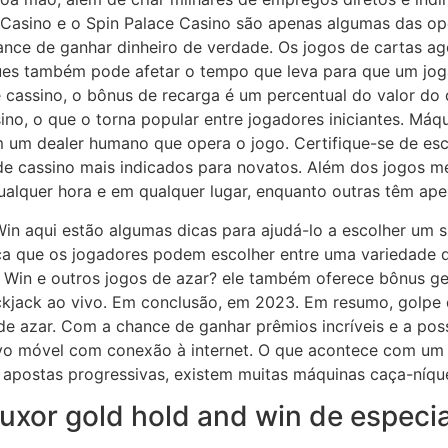
y Casino e o Spin Palace Casino são apenas algumas das o
nce de ganhar dinheiro de verdade. Os jogos de cartas ago
ques também pode afetar o tempo que leva para que um jo
cassino, o bônus de recarga é um percentual do valor do d
ino, o que o torna popular entre jogadores iniciantes. Má
 um dealer humano que opera o jogo. Certifique-se de esc
 de cassino mais indicados para novatos. Além dos jogos 
 qualquer hora e em qualquer lugar, enquanto outras têm a
n aqui estão algumas dicas para ajudá-lo a escolher um si
ica que os jogadores podem escolher entre uma variedade de
d Win e outros jogos de azar? ele também oferece bônus 
ackjack ao vivo. Em conclusão, em 2023. Em resumo, golpe
 azar. Com a chance de ganhar prêmios incríveis e a possi
tivo móvel com conexão à internet. O que acontece com u
 apostas progressivas, existem muitas máquinas caça-níquei
luxor gold hold and win de especia