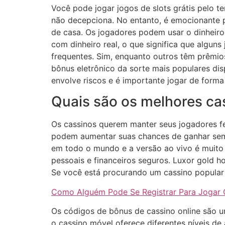
Você pode jogar jogos de slots grátis pelo te
não decepciona. No entanto, é emocionante pe
de casa. Os jogadores podem usar o dinheiro 
com dinheiro real, o que significa que algu
frequentes. Sim, enquanto outros têm prêmio
bônus eletrônico da sorte mais populares dis
envolve riscos e é importante jogar de forma
Quais são os melhores cas
Os cassinos querem manter seus jogadores fel
podem aumentar suas chances de ganhar sem a
em todo o mundo e a versão ao vivo é muito 
pessoais e financeiros seguros. Luxor gold h
Se você está procurando um cassino popular
Como Alguém Pode Se Registrar Para Jogar
Os códigos de bônus de cassino online são u
o cassino móvel oferece diferentes níveis d