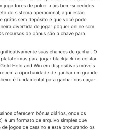
em jogadores de poker mais bem-sucedidos.
ta do sistema operacional, aqui estão
e grátis sem depósito é que você pode
neira divertida de jogar pôquer online sem
Os recursos de bônus são a chave para
gnificativamente suas chances de ganhar. O
lataformas para jogar blackjack no celular
 Gold Hold and Win em dispositivos móveis
oferecem a oportunidade de ganhar um grande
nheiro é fundamental para ganhar nos caça-
ssinos oferecem bônus diários, onde os
t) é um formato de arquivo simples que
de jogos de cassino e está procurando os