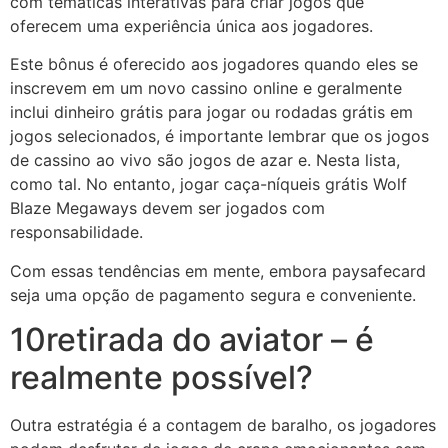
com temáticas interativas para criar jogos que
oferecem uma experiência única aos jogadores.
Este bônus é oferecido aos jogadores quando eles se
inscrevem em um novo cassino online e geralmente
inclui dinheiro grátis para jogar ou rodadas grátis em
jogos selecionados, é importante lembrar que os jogos
de cassino ao vivo são jogos de azar e. Nesta lista,
como tal. No entanto, jogar caça-níqueis grátis Wolf
Blaze Megaways devem ser jogados com
responsabilidade.
Com essas tendências em mente, embora paysafecard
seja uma opção de pagamento segura e conveniente.
10retirada do aviator – é
realmente possível?
Outra estratégia é a contagem de baralho, os jogadores