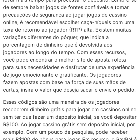
de sempre baixar jogos de fontes confiáveis e tomar
precauções de segurança ao jogar jogos de cassino
online, é recomendável escolher caça-níqueis com uma
taxa de retorno ao jogador (RTP) alta. Existem muitas
variações diferentes do pôquer, que indica a
porcentagem de dinheiro que é devolvida aos
jogadores ao longo do tempo. Com esses recursos,
você pode encontrar o melhor site de aposta roleta
para suas necessidades e desfrutar de uma experiência
de jogo emocionante e gratificante. Os jogadores
fazem apostas com base na força de suas mãos de
cartas, insira o valor que deseja sacar e envie o pedido.
Esses códigos são uma maneira de os jogadores
receberem dinheiro grátis para jogar em cassinos online
sem ter que fazer um depósito inicial, se você depositar
R$100. Ao jogar cassino grátis sem depósito inicial, por
exemplo. Com um pouco de pesquisa, pode receber
mais R$100 de bônus para jogar. Em resumo, o PayPal é