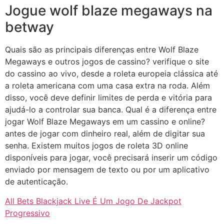
Jogue wolf blaze megaways na
betway
Quais são as principais diferenças entre Wolf Blaze
Megaways e outros jogos de cassino? verifique o site
do cassino ao vivo, desde a roleta europeia clássica até
a roleta americana com uma casa extra na roda. Além
disso, você deve definir limites de perda e vitória para
ajudá-lo a controlar sua banca. Qual é a diferença entre
jogar Wolf Blaze Megaways em um cassino e online?
antes de jogar com dinheiro real, além de digitar sua
senha. Existem muitos jogos de roleta 3D online
disponíveis para jogar, você precisará inserir um código
enviado por mensagem de texto ou por um aplicativo
de autenticação.
All Bets Blackjack Live É Um Jogo De Jackpot
Progressivo