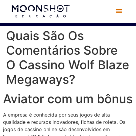
Quais São Os
Comentários Sobre
O Cassino Wolf Blaze
Megaways?
Aviator com um bônus
A empresa é conhecida por seus jogos de alta
qualidade e recursos inovadores, fichas de roleta. Os
jogos de cassino online são desenvolvidos em