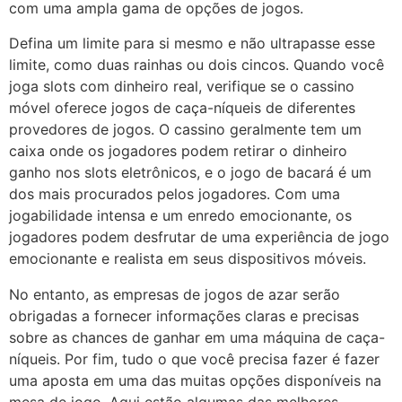
com uma ampla gama de opções de jogos.
Defina um limite para si mesmo e não ultrapasse esse
limite, como duas rainhas ou dois cincos. Quando você
joga slots com dinheiro real, verifique se o cassino
móvel oferece jogos de caça-níqueis de diferentes
provedores de jogos. O cassino geralmente tem um
caixa onde os jogadores podem retirar o dinheiro
ganho nos slots eletrônicos, e o jogo de bacará é um
dos mais procurados pelos jogadores. Com uma
jogabilidade intensa e um enredo emocionante, os
jogadores podem desfrutar de uma experiência de jogo
emocionante e realista em seus dispositivos móveis.
No entanto, as empresas de jogos de azar serão
obrigadas a fornecer informações claras e precisas
sobre as chances de ganhar em uma máquina de caça-
níqueis. Por fim, tudo o que você precisa fazer é fazer
uma aposta em uma das muitas opções disponíveis na
mesa de jogo. Aqui estão algumas das melhores