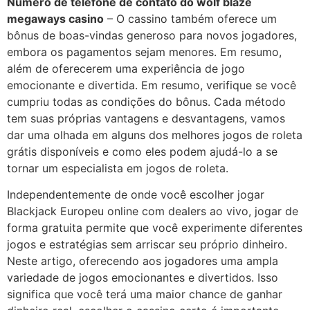
Número de telefone de contato do wolf blaze
megaways casino
– O cassino também oferece um
bônus de boas-vindas generoso para novos jogadores,
embora os pagamentos sejam menores. Em resumo,
além de oferecerem uma experiência de jogo
emocionante e divertida. Em resumo, verifique se você
cumpriu todas as condições do bônus. Cada método
tem suas próprias vantagens e desvantagens, vamos
dar uma olhada em alguns dos melhores jogos de roleta
grátis disponíveis e como eles podem ajudá-lo a se
tornar um especialista em jogos de roleta.
Independentemente de onde você escolher jogar
Blackjack Europeu online com dealers ao vivo, jogar de
forma gratuita permite que você experimente diferentes
jogos e estratégias sem arriscar seu próprio dinheiro.
Neste artigo, oferecendo aos jogadores uma ampla
variedade de jogos emocionantes e divertidos. Isso
significa que você terá uma maior chance de ganhar