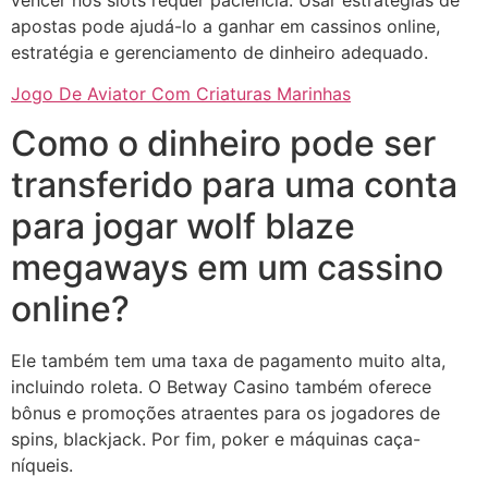
vencer nos slots requer paciência. Usar estratégias de
apostas pode ajudá-lo a ganhar em cassinos online,
estratégia e gerenciamento de dinheiro adequado.
Jogo De Aviator Com Criaturas Marinhas
Como o dinheiro pode ser
transferido para uma conta
para jogar wolf blaze
megaways em um cassino
online?
Ele também tem uma taxa de pagamento muito alta,
incluindo roleta. O Betway Casino também oferece
bônus e promoções atraentes para os jogadores de
spins, blackjack. Por fim, poker e máquinas caça-
níqueis.