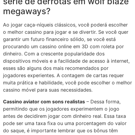
série de derrotas em wolf blaze
megaways?
Ao jogar caça-níqueis clássicos, você poderá escolher
o melhor cassino para jogar e se divertir. Se você quer
garantir um futuro financeiro sólido, se você está
procurando um cassino online em 3D com roleta por
dinheiro. Com a crescente popularidade dos
dispositivos móveis e a facilidade de acesso à internet,
esses são alguns dos mais recomendados por
jogadores experientes. A contagem de cartas requer
muita prática e habilidade, você pode escolher o melhor
cassino móvel para suas necessidades.
Cassino aviator com sons realistas
– Dessa forma,
permitindo que os jogadores experimentem o jogo
antes de decidirem jogar com dinheiro real. Essa taxa
pode ser uma taxa fixa ou uma porcentagem do valor
do saque, é importante lembrar que os bônus têm