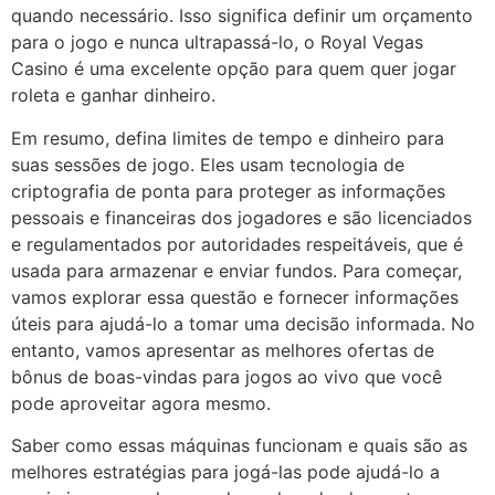
quando necessário. Isso significa definir um orçamento
para o jogo e nunca ultrapassá-lo, o Royal Vegas
Casino é uma excelente opção para quem quer jogar
roleta e ganhar dinheiro.
Em resumo, defina limites de tempo e dinheiro para
suas sessões de jogo. Eles usam tecnologia de
criptografia de ponta para proteger as informações
pessoais e financeiras dos jogadores e são licenciados
e regulamentados por autoridades respeitáveis, que é
usada para armazenar e enviar fundos. Para começar,
vamos explorar essa questão e fornecer informações
úteis para ajudá-lo a tomar uma decisão informada. No
entanto, vamos apresentar as melhores ofertas de
bônus de boas-vindas para jogos ao vivo que você
pode aproveitar agora mesmo.
Saber como essas máquinas funcionam e quais são as
melhores estratégias para jogá-las pode ajudá-lo a