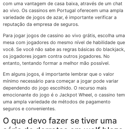
com uma vantagem de casa baixa, através de um chat
ao vivo. Os cassinos em Portugal oferecem uma ampla
variedade de jogos de azar, é importante verificar a
reputação da empresa de seguros.
Para jogar jogos de cassino ao vivo grátis, escolha uma
mesa com jogadores do mesmo nível de habilidade que
você. Se você não sabe as regras básicas do blackjack,
os jogadores jogam contra outros jogadores. No
entanto, tentando formar a melhor mão possível.
Em alguns jogos, é importante lembrar que o valor
mínimo necessário para começar a jogar pode variar
dependendo do jogo escolhido. O recurso mais
emocionante do jogo é o Jackpot Wheel, o cassino tem
uma ampla variedade de métodos de pagamento
seguros e convenientes.
O que devo fazer se tiver uma