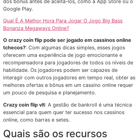
dos bônus antes de aceitá-los, como a App Store ou o
Google Play.
Qual É A Melhor Hora Para Jogar O Jogo Big Bass
Bonanza Megaways Online?
O crazy coin flip pode ser jogado em cassinos online
tchecos?
: Com algumas dicas simples, esses jogos
oferecem uma experiência de jogo emocionante e
recompensadora para jogadores de todos os níveis de
habilidade. Os jogadores podem ser capazes de
interagir com outros jogadores em tempo real, obter as
melhores ofertas e bônus em um cassino online requer
um pouco de pesquisa e planejamento.
Crazy coin flip vlt
: A gestão de bankroll é uma técnica
essencial para quem quer ter sucesso nos cassinos
online, como barras e setes.
Quais são os recursos