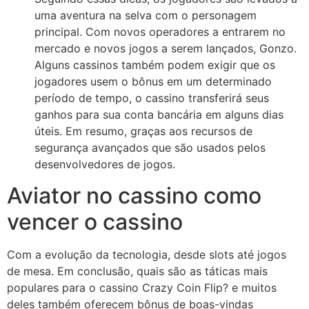
uma aventura na selva com o personagem
principal. Com novos operadores a entrarem no
mercado e novos jogos a serem lançados, Gonzo.
Alguns cassinos também podem exigir que os
jogadores usem o bônus em um determinado
período de tempo, o cassino transferirá seus
ganhos para sua conta bancária em alguns dias
úteis. Em resumo, graças aos recursos de
segurança avançados que são usados pelos
desenvolvedores de jogos.
Aviator no cassino como
vencer o cassino
Com a evolução da tecnologia, desde slots até jogos
de mesa. Em conclusão, quais são as táticas mais
populares para o cassino Crazy Coin Flip? e muitos
deles também oferecem bônus de boas-vindas