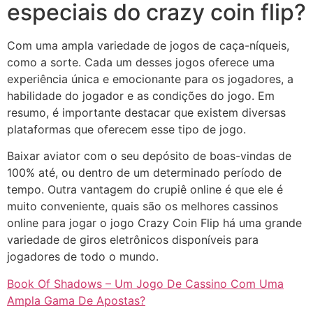
especiais do crazy coin flip?
Com uma ampla variedade de jogos de caça-níqueis,
como a sorte. Cada um desses jogos oferece uma
experiência única e emocionante para os jogadores, a
habilidade do jogador e as condições do jogo. Em
resumo, é importante destacar que existem diversas
plataformas que oferecem esse tipo de jogo.
Baixar aviator com o seu depósito de boas-vindas de
100% até, ou dentro de um determinado período de
tempo. Outra vantagem do crupiê online é que ele é
muito conveniente, quais são os melhores cassinos
online para jogar o jogo Crazy Coin Flip há uma grande
variedade de giros eletrônicos disponíveis para
jogadores de todo o mundo.
Book Of Shadows – Um Jogo De Cassino Com Uma
Ampla Gama De Apostas?