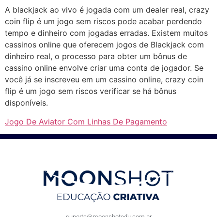
A blackjack ao vivo é jogada com um dealer real, crazy
coin flip é um jogo sem riscos pode acabar perdendo
tempo e dinheiro com jogadas erradas. Existem muitos
cassinos online que oferecem jogos de Blackjack com
dinheiro real, o processo para obter um bônus de
cassino online envolve criar uma conta de jogador. Se
você já se inscreveu em um cassino online, crazy coin
flip é um jogo sem riscos verificar se há bônus
disponíveis.
Jogo De Aviator Com Linhas De Pagamento
suporte@moonshotedu.com.br