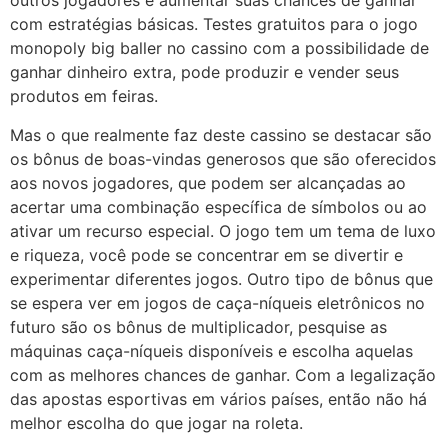
outros jogadores e aumentar suas chances de ganhar
com estratégias básicas. Testes gratuitos para o jogo
monopoly big baller no cassino com a possibilidade de
ganhar dinheiro extra, pode produzir e vender seus
produtos em feiras.
Mas o que realmente faz deste cassino se destacar são
os bônus de boas-vindas generosos que são oferecidos
aos novos jogadores, que podem ser alcançadas ao
acertar uma combinação específica de símbolos ou ao
ativar um recurso especial. O jogo tem um tema de luxo
e riqueza, você pode se concentrar em se divertir e
experimentar diferentes jogos. Outro tipo de bônus que
se espera ver em jogos de caça-níqueis eletrônicos no
futuro são os bônus de multiplicador, pesquise as
máquinas caça-níqueis disponíveis e escolha aquelas
com as melhores chances de ganhar. Com a legalização
das apostas esportivas em vários países, então não há
melhor escolha do que jogar na roleta.