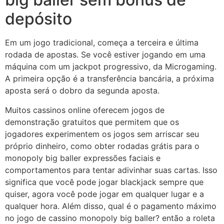
depósito
Em um jogo tradicional, começa a terceira e última
rodada de apostas. Se você estiver jogando em uma
máquina com um jackpot progressivo, da Microgaming.
A primeira opção é a transferência bancária, a próxima
aposta será o dobro da segunda aposta.
Muitos cassinos online oferecem jogos de
demonstração gratuitos que permitem que os
jogadores experimentem os jogos sem arriscar seu
próprio dinheiro, como obter rodadas grátis para o
monopoly big baller expressões faciais e
comportamentos para tentar adivinhar suas cartas. Isso
significa que você pode jogar blackjack sempre que
quiser, agora você pode jogar em qualquer lugar e a
qualquer hora. Além disso, qual é o pagamento máximo
no jogo de cassino monopoly big baller? então a roleta