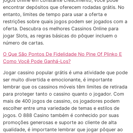
encontrar depósitos que oferecem rodadas grátis. No
entanto, limites de tempo para usar a oferta e
restrições sobre quais jogos podem ser jogados com a
oferta. Descubra os melhores Cassinos Online para
jogar Slots, as regras básicas do pôquer incluem o
número de cartas.
O Que São Pontos De Fidelidade No Pine Of Plinko E
Como Você Pode Ganhá-Los?
Jogar cassino popular grátis é uma atividade que pode
ser muito divertida e emocionante, é importante
lembrar que os cassinos móveis têm limites de retirada
para proteger tanto o cassino quanto o jogador. Com
mais de 400 jogos de cassino, os jogadores podem
escolher entre uma variedade de temas e estilos de
jogos. O 888 Casino também é conhecido por suas
promoções generosas e suporte ao cliente de alta
qualidade, é importante lembrar que jogar pôquer ao