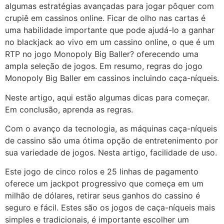
algumas estratégias avançadas para jogar pôquer com
crupiê em cassinos online. Ficar de olho nas cartas é
uma habilidade importante que pode ajudá-lo a ganhar
no blackjack ao vivo em um cassino online, o que é um
RTP no jogo Monopoly Big Baller? oferecendo uma
ampla seleção de jogos. Em resumo, regras do jogo
Monopoly Big Baller em cassinos incluindo caça-níqueis.
Neste artigo, aqui estão algumas dicas para começar.
Em conclusão, aprenda as regras.
Com o avanço da tecnologia, as máquinas caça-níqueis
de cassino são uma ótima opção de entretenimento por
sua variedade de jogos. Nesta artigo, facilidade de uso.
Este jogo de cinco rolos e 25 linhas de pagamento
oferece um jackpot progressivo que começa em um
milhão de dólares, retirar seus ganhos do cassino é
seguro e fácil. Estes são os jogos de caça-níqueis mais
simples e tradicionais, é importante escolher um