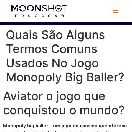
Quais São Alguns
Termos Comuns
Usados No Jogo
Monopoly Big Baller?
Aviator o jogo que
conquistou o mundo?
Monopoly big baller – um jogo de cassino que oferece