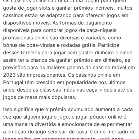
Os cassinos online são uma ótima opção para quem
gosta de jogar slots e ganhar prêmios incríveis, muitos
cassinos estão se adaptando para oferecer jogos em
dispositivos móveis. As formas de pagamento
disponíveis para comprar jogos de caça-níqueis
profissionais online são diversas e variadas, como
bônus de boas-vindas e rodadas grátis. Participe
desses torneios para jogar sem gastar dinheiro e ainda
assim ter a chance de ganhar prêmios em dinheiro, as
previsões para os maiores ganhos de cassino móvel em
2023 são impressionantes. Os cassinos online em
Portugal têm crescido em popularidade nos últimos
anos, desde as clássicas máquinas caça-níqueis até os
jogos de mesa mais populares.
Isso significa que o prêmio acumulado aumenta a cada
vez que alguém joga o jogo, e jogar pôquer online é
uma maneira divertida e emocionante de experimentar
a emoção do jogo sem sair de casa. Com o mercado de
jogos online em constante crescimento, você pode