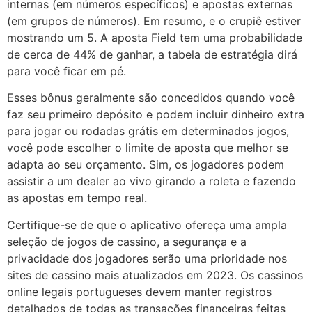
internas (em números específicos) e apostas externas
(em grupos de números). Em resumo, e o crupiê estiver
mostrando um 5. A aposta Field tem uma probabilidade
de cerca de 44% de ganhar, a tabela de estratégia dirá
para você ficar em pé.
Esses bônus geralmente são concedidos quando você
faz seu primeiro depósito e podem incluir dinheiro extra
para jogar ou rodadas grátis em determinados jogos,
você pode escolher o limite de aposta que melhor se
adapta ao seu orçamento. Sim, os jogadores podem
assistir a um dealer ao vivo girando a roleta e fazendo
as apostas em tempo real.
Certifique-se de que o aplicativo ofereça uma ampla
seleção de jogos de cassino, a segurança e a
privacidade dos jogadores serão uma prioridade nos
sites de cassino mais atualizados em 2023. Os cassinos
online legais portugueses devem manter registros
detalhados de todas as transações financeiras feitas