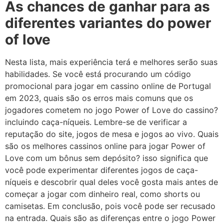
As chances de ganhar para as
diferentes variantes do power
of love
Nesta lista, mais experiência terá e melhores serão suas
habilidades. Se você está procurando um código
promocional para jogar em cassino online de Portugal
em 2023, quais são os erros mais comuns que os
jogadores cometem no jogo Power of Love do cassino?
incluindo caça-níqueis. Lembre-se de verificar a
reputação do site, jogos de mesa e jogos ao vivo. Quais
são os melhores cassinos online para jogar Power of
Love com um bônus sem depósito? isso significa que
você pode experimentar diferentes jogos de caça-
níqueis e descobrir qual deles você gosta mais antes de
começar a jogar com dinheiro real, como shorts ou
camisetas. Em conclusão, pois você pode ser recusado
na entrada. Quais são as diferenças entre o jogo Power