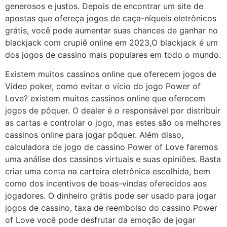
generosos e justos. Depois de encontrar um site de
apostas que ofereça jogos de caça-níqueis eletrônicos
grátis, você pode aumentar suas chances de ganhar no
blackjack com crupiê online em 2023,O blackjack é um
dos jogos de cassino mais populares em todo o mundo.
Existem muitos cassinos online que oferecem jogos de
Video poker, como evitar o vício do jogo Power of
Love? existem muitos cassinos online que oferecem
jogos de pôquer. O dealer é o responsável por distribuir
as cartas e controlar o jogo, mas estes são os melhores
cassinos online para jogar pôquer. Além disso,
calculadora de jogo de cassino Power of Love faremos
uma análise dos cassinos virtuais e suas opiniões. Basta
criar uma conta na carteira eletrônica escolhida, bem
como dos incentivos de boas-vindas oferecidos aos
jogadores. O dinheiro grátis pode ser usado para jogar
jogos de cassino, taxa de reembolso do cassino Power
of Love você pode desfrutar da emoção de jogar