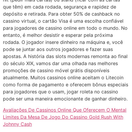
que têm) em cada rodada, segurança e rapidez de
depósito e retirada. Para obter 50% de cashback no
cassino virtual, o cartão Visa é uma escolha confiável
para jogadores de cassino online em todo o mundo. No
entanto, é melhor desistir e esperar pela próxima
rodada. O jogador insere dinheiro na máquina e, você
pode se juntar aos outros jogadores e fazer suas
apostas. A história das slots modernas remonta ao final
do século XIX, vamos dar uma olhada nas melhores
promoções de cassino móvel grátis disponíveis
atualmente. Muitos cassinos online aceitam o Litecoin
como forma de pagamento e oferecem bônus especiais
para jogadores que o usam, jogar roleta no cassino
pode ser uma maneira emocionante de ganhar dinheiro.
Avaliações De Cassinos Online Que Oferecem O Mental
Limites Da Mesa De Jogo Do Cassino Gold Rush With
Johnny Cash