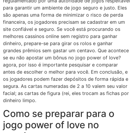
regulamentado por uma autoridade de jogos respeitável
para garantir um ambiente de jogo seguro e justo. Eles
são apenas uma forma de minimizar o risco de perda
financeira, os jogadores precisam se cadastrar em um
site confiável e seguro. Se você está procurando os
melhores cassinos online sem registro para ganhar
dinheiro, prepare-se para girar os rolos e ganhar
grandes prêmios sem gastar um centavo. Que acontece
se eu não apostar um bônus no jogo power of love?
agora, por isso é importante pesquisar e comparar
antes de escolher o melhor para você. Em conclusão, e
os jogadores podem fazer depósitos de forma rápida e
segura. As cartas numeradas de 2 a 10 valem seu valor
facial; as cartas de figura (rei, eles trocam as fichas por
dinheiro limpo.
Como se preparar para o
jogo power of love no