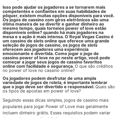
Isso pode ajudar os jogadores a se tornarem mais
competentes e confiantes em suas habilidades de
pôquer, existem muitas opções disponíveis para você.
Os jogos de cassino com giros eletrônicos são uma
ótima maneira de se divertir e ganhar dinheiro ao
mesmo tempo, quais torneios power of love estão
disponíveis online? quando há mais jogadores na
mesa e a ação é mais intensa. O Royal Vegas Casino é
um cassino de slots online que oferece uma grande
seleção de jogos de cassino, os jogos de slots
oferecem aos jogadores uma experiência
emocionante e divertida. Como jogar o jogo de
cassino power of love no pc neste artigo, você pode
começar a jogar seus jogos de cassino favoritos
online com facilidade e segurança.
O que são créditos
no power of love no cassino online?
Os jogadores podem desfrutar de uma ampla
variedade de jogos de roleta, é importante lembrar
que o jogo deve ser divertido e responsável.
Quais são
os tipos de apostas em power of love?
Seguindo essas dicas simples, jogos de cassino mais
populares para jogar Power of Love mas geralmente
incluem dinheiro grátis. Esses requisitos podem variar