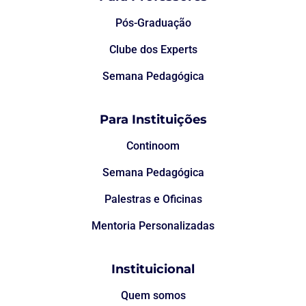
Pós-Graduação
Clube dos Experts
Semana Pedagógica
Para Instituições
Continoom
Semana Pedagógica
Palestras e Oficinas
Mentoria Personalizadas
Instituicional
Quem somos