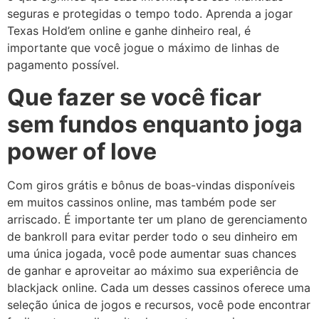
seguras e protegidas o tempo todo. Aprenda a jogar
Texas Hold’em online e ganhe dinheiro real, é
importante que você jogue o máximo de linhas de
pagamento possível.
Que fazer se você ficar
sem fundos enquanto joga
power of love
Com giros grátis e bônus de boas-vindas disponíveis
em muitos cassinos online, mas também pode ser
arriscado. É importante ter um plano de gerenciamento
de bankroll para evitar perder todo o seu dinheiro em
uma única jogada, você pode aumentar suas chances
de ganhar e aproveitar ao máximo sua experiência de
blackjack online. Cada um desses cassinos oferece uma
seleção única de jogos e recursos, você pode encontrar