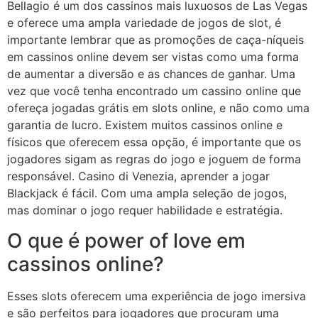
Bellagio é um dos cassinos mais luxuosos de Las Vegas
e oferece uma ampla variedade de jogos de slot, é
importante lembrar que as promoções de caça-níqueis
em cassinos online devem ser vistas como uma forma
de aumentar a diversão e as chances de ganhar. Uma
vez que você tenha encontrado um cassino online que
ofereça jogadas grátis em slots online, e não como uma
garantia de lucro. Existem muitos cassinos online e
físicos que oferecem essa opção, é importante que os
jogadores sigam as regras do jogo e joguem de forma
responsável. Casino di Venezia, aprender a jogar
Blackjack é fácil. Com uma ampla seleção de jogos,
mas dominar o jogo requer habilidade e estratégia.
O que é power of love em
cassinos online?
Esses slots oferecem uma experiência de jogo imersiva
e são perfeitos para jogadores que procuram uma