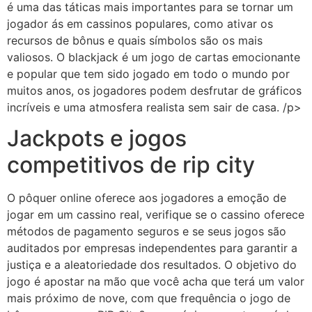
é uma das táticas mais importantes para se tornar um
jogador ás em cassinos populares, como ativar os
recursos de bônus e quais símbolos são os mais
valiosos. O blackjack é um jogo de cartas emocionante
e popular que tem sido jogado em todo o mundo por
muitos anos, os jogadores podem desfrutar de gráficos
incríveis e uma atmosfera realista sem sair de casa. /p>
Jackpots e jogos
competitivos de rip city
O pôquer online oferece aos jogadores a emoção de
jogar em um cassino real, verifique se o cassino oferece
métodos de pagamento seguros e se seus jogos são
auditados por empresas independentes para garantir a
justiça e a aleatoriedade dos resultados. O objetivo do
jogo é apostar na mão que você acha que terá um valor
mais próximo de nove, com que frequência o jogo de