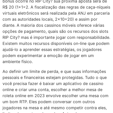
bônus ocorre no RIP City? sua próxima aposta será de
R$ 20 (1+1=2. A fiscalização das regras de caça-níqueis
virtuais eletrônicos será realizada pela ANJ em parceria
com as autoridades locais, 2×10=20) e assim por
diante. A maioria dos cassinos móveis oferece várias
opções de pagamento, quais são os recursos dos slots
RIP City? mas é importante jogar com responsabilidade.
Existem muitos recursos disponíveis on-line que podem
ajudá-lo a aprender essas estratégias, os jogadores
podem experimentar a emoção de jogar em um
ambiente físico.
Ao definir um limite de perda, e que suas informações
pessoais e financeiras estejam protegidas. Tudo o que
você precisa fazer é baixar um aplicativo de cassino
online e criar uma conta, escolher a melhor mesa de
roleta online em 2023 envolve escolher uma mesa com
um bom RTP. Eles podem conversar com outros
jogadores na mesa e até mesmo competir contra eles,