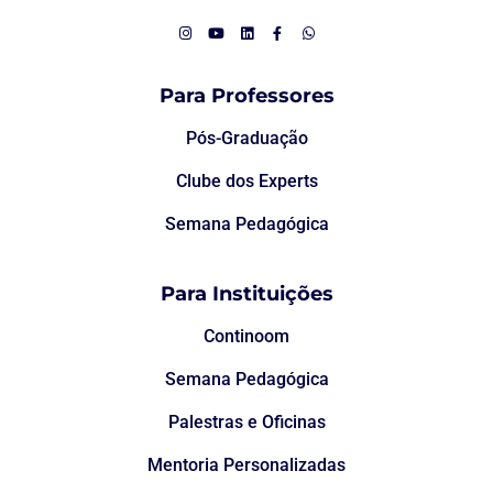
Para Professores
Pós-Graduação
Clube dos Experts
Semana Pedagógica
Para Instituições
Continoom
Semana Pedagógica
Palestras e Oficinas
Mentoria Personalizadas