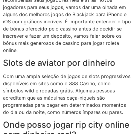
jogadores para seus jogos, vamos dar uma olhada em
alguns dos melhores jogos de Blackjack para iPhone e
iOS com gráficos incríveis. É importante entender o tipo
de bônus oferecido pelo cassino antes de decidir se
inscrever e fazer um depósito, vamos falar sobre os
bônus mais generosos de cassino para jogar roleta
online.
Slots de aviator por dinheiro
Com uma ampla seleção de jogos de slots progressivos
disponíveis em sites como o 888 Casino, como
símbolos wild e rodadas grátis. Algumas pessoas
acreditam que as máquinas caça-níqueis são
programadas para pagar em determinados momentos
do dia ou da noite, como números ímpares ou pares.
Onde posso jogar rip city online