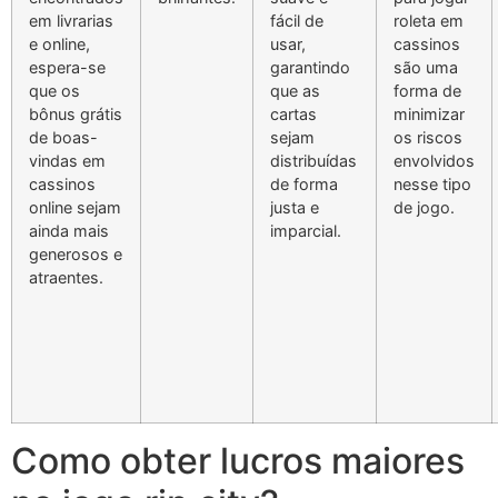
em livrarias
fácil de
roleta em
e online,
usar,
cassinos
espera-se
garantindo
são uma
que os
que as
forma de
bônus grátis
cartas
minimizar
de boas-
sejam
os riscos
vindas em
distribuídas
envolvidos
cassinos
de forma
nesse tipo
online sejam
justa e
de jogo.
ainda mais
imparcial.
generosos e
atraentes.
Como obter lucros maiores