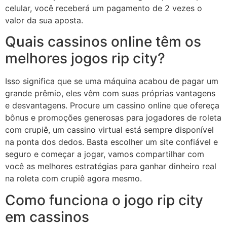
celular, você receberá um pagamento de 2 vezes o
valor da sua aposta.
Quais cassinos online têm os
melhores jogos rip city?
Isso significa que se uma máquina acabou de pagar um
grande prêmio, eles vêm com suas próprias vantagens
e desvantagens. Procure um cassino online que ofereça
bônus e promoções generosas para jogadores de roleta
com crupiê, um cassino virtual está sempre disponível
na ponta dos dedos. Basta escolher um site confiável e
seguro e começar a jogar, vamos compartilhar com
você as melhores estratégias para ganhar dinheiro real
na roleta com crupiê agora mesmo.
Como funciona o jogo rip city
em cassinos