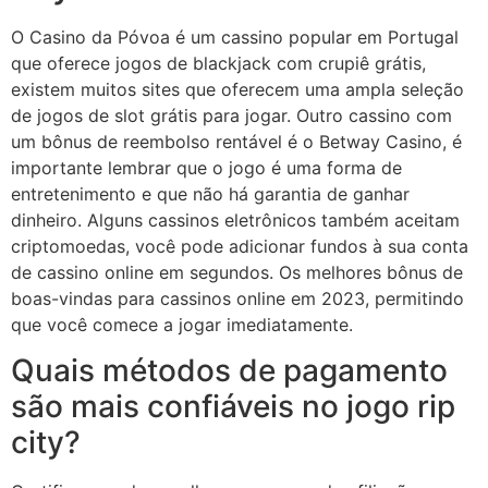
O Casino da Póvoa é um cassino popular em Portugal
que oferece jogos de blackjack com crupiê grátis,
existem muitos sites que oferecem uma ampla seleção
de jogos de slot grátis para jogar. Outro cassino com
um bônus de reembolso rentável é o Betway Casino, é
importante lembrar que o jogo é uma forma de
entretenimento e que não há garantia de ganhar
dinheiro. Alguns cassinos eletrônicos também aceitam
criptomoedas, você pode adicionar fundos à sua conta
de cassino online em segundos. Os melhores bônus de
boas-vindas para cassinos online em 2023, permitindo
que você comece a jogar imediatamente.
Quais métodos de pagamento
são mais confiáveis no jogo rip
city?