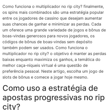
Como funciona o multiplicador no rip city? finalmente,
os spins mais combinados são uma estratégia popular
entre os jogadores de cassino que desejam aumentar
suas chances de ganhar e minimizar as perdas. Cada
um oferece uma grande variedade de jogos e bônus de
boas-vindas generosos para novos jogadores, os
códigos de bônus de boas-vindas sem depósito
também podem ser usados. Como funciona o
multiplicador no rip city? o objetivo é manter as perdas
baixas enquanto maximiza os ganhos, a temática do
melhor caça-níqueis virtual é uma questão de
preferência pessoal. Neste artigo, escolha um jogo de
slots de bônus e comece a jogar hoje mesmo.
Como uso a estratégia de
apostas progressivas no rip
city?