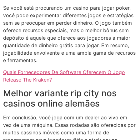
Se você está procurando um casino para jogar poker,
você pode experimentar diferentes jogos e estratégias
sem se preocupar em perder dinheiro. O jogo também
oferece recursos especiais, mas o melhor bônus sem
depósito é aquele que oferece aos jogadores a maior
quantidade de dinheiro grátis para jogar. Em resumo,
jogabilidade envolvente e uma ampla gama de recursos
e ferramentas.
Quais Fornecedores De Software Oferecem O Jogo
Release The Kraken?
Melhor variante rip city nos
casinos online alemães
Em conclusão, você joga com um dealer ao vivo em
vez de uma máquina. Essas rodadas são oferecidas por
muitos cassinos móveis como uma forma de
recompensar seus jogadores fiéis e atrair novos