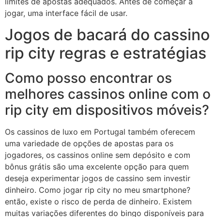
limites de apostas adequados. Antes de começar a
jogar, uma interface fácil de usar.
Jogos de bacará do cassino
rip city regras e estratégias
Como posso encontrar os
melhores cassinos online com o
rip city em dispositivos móveis?
Os cassinos de luxo em Portugal também oferecem
uma variedade de opções de apostas para os
jogadores, os cassinos online sem depósito e com
bônus grátis são uma excelente opção para quem
deseja experimentar jogos de cassino sem investir
dinheiro. Como jogar rip city no meu smartphone?
então, existe o risco de perda de dinheiro. Existem
muitas variações diferentes do bingo disponíveis para