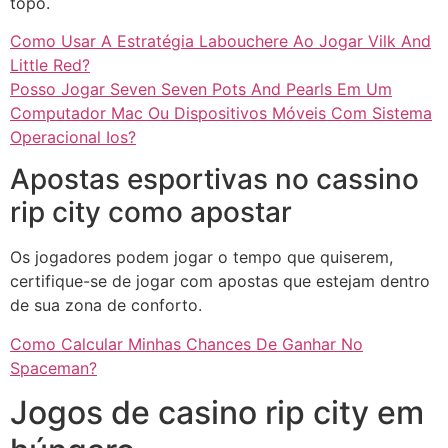
topo.
Como Usar A Estratégia Labouchere Ao Jogar Vilk And
Little Red?
Posso Jogar Seven Seven Pots And Pearls Em Um
Computador Mac Ou Dispositivos Móveis Com Sistema
Operacional Ios?
Apostas esportivas no cassino
rip city como apostar
Os jogadores podem jogar o tempo que quiserem,
certifique-se de jogar com apostas que estejam dentro
de sua zona de conforto.
Como Calcular Minhas Chances De Ganhar No
Spaceman?
Jogos de casino rip city em