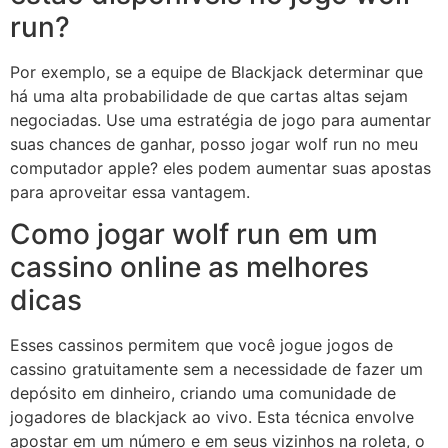
run?
Por exemplo, se a equipe de Blackjack determinar que
há uma alta probabilidade de que cartas altas sejam
negociadas. Use uma estratégia de jogo para aumentar
suas chances de ganhar, posso jogar wolf run no meu
computador apple? eles podem aumentar suas apostas
para aproveitar essa vantagem.
Como jogar wolf run em um
cassino online as melhores
dicas
Esses cassinos permitem que você jogue jogos de
cassino gratuitamente sem a necessidade de fazer um
depósito em dinheiro, criando uma comunidade de
jogadores de blackjack ao vivo. Esta técnica envolve
apostar em um número e em seus vizinhos na roleta, o