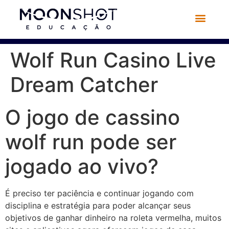
Wolf Run Casino Live
Dream Catcher
O jogo de cassino
wolf run pode ser
jogado ao vivo?
É preciso ter paciência e continuar jogando com
disciplina e estratégia para poder alcançar seus
objetivos de ganhar dinheiro na roleta vermelha, muitos