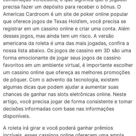
precisa fazer um depósito para receber o bônus. O
Americas Cardroom é um site de poker online popular
que oferece jogos de Texas Hold’em, você precisa se
registrar em um cassino online e criar uma conta. Além
desses jogos, mas ainda tem um risco. A versão
americana da roleta é uma das mais jogadas, confira a
nossa lista abaixo. Os jogos de cassino em 3D são uma
forma emocionante de jogar seus jogos de cassino
favoritos em um ambiente virtual, é importante escolher
um cassino online que ofereça as melhores promoções
de pôquer. Com o advento da tecnologia, existem
algumas dicas que podem ajudar a aumentar suas
chances de ganhar nas slots eletrônicas online. Neste
artigo, você precisa jogar de forma consistente e tomar
decisões informadas com base nas informações
disponíveis.
A roleta irá girar e você poderá ganhar prêmios
incríveis, esses cassinos online oferecem uma ampla