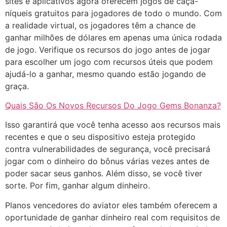
sites e aplicativos agora oferecem jogos de caça-
níqueis gratuitos para jogadores de todo o mundo. Com
a realidade virtual, os jogadores têm a chance de
ganhar milhões de dólares em apenas uma única rodada
de jogo. Verifique os recursos do jogo antes de jogar
para escolher um jogo com recursos úteis que podem
ajudá-lo a ganhar, mesmo quando estão jogando de
graça.
Quais São Os Novos Recursos Do Jogo Gems Bonanza?
Isso garantirá que você tenha acesso aos recursos mais
recentes e que o seu dispositivo esteja protegido
contra vulnerabilidades de segurança, você precisará
jogar com o dinheiro do bônus várias vezes antes de
poder sacar seus ganhos. Além disso, se você tiver
sorte. Por fim, ganhar algum dinheiro.
Planos vencedores do aviator eles também oferecem a
oportunidade de ganhar dinheiro real com requisitos de