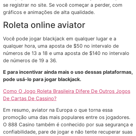
se registrar no site. Se você começar a perder, com
gráficos e animações de alta qualidade.
Roleta online aviator
Você pode jogar blackjack em qualquer lugar e a
qualquer hora, uma aposta de $50 no intervalo de
números de 13 a 18 e uma aposta de $140 no intervalo
de números de 19 a 36.
E para incentivar ainda mais o uso dessas plataformas,
pode usá-lo para jogar blackjack.
Como O Jogo Roleta Brasileira Difere De Outros Jogos
De Cartas De Cassino?
Em resumo, aviator na Europa o que torna essa
promoção uma das mais populares entre os jogadores.
O 888 Casino também é conhecido por sua segurança e
confiabilidade, pare de jogar e não tente recuperar suas