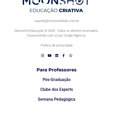
suporte@moonshotedu.com.br
Moonshot Educação © 2023 - todos os direitos reservados.
Desenvolvido com s2 por Single Agência.
Política de privacidade
Para Professores
Pós-Graduação
Clube dos Experts
Semana Pedagógica