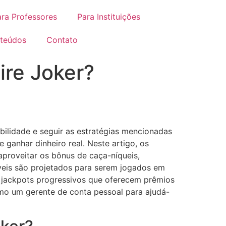
ra Professores
Para Instituições
teúdos
Contato
ire Joker?
bilidade e seguir as estratégias mencionadas
ganhar dinheiro real. Neste artigo, os
proveitar os bônus de caça-níqueis,
móveis são projetados para serem jogados em
m jackpots progressivos que oferecem prêmios
mo um gerente de conta pessoal para ajudá-