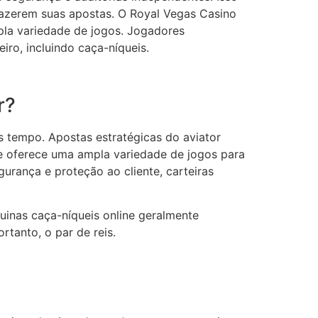
 fazerem suas apostas. O Royal Vegas Casino
la variedade de jogos. Jogadores
ro, incluindo caça-níqueis.
r?
 tempo. Apostas estratégicas do aviator
l e oferece uma ampla variedade de jogos para
gurança e proteção ao cliente, carteiras
uinas caça-níqueis online geralmente
tanto, o par de reis.