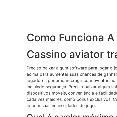
Como Funciona A 
Cassino aviator t
Preciso baixar algum software para jogar o j
acima para aumentar suas chances de ganhar,
jogadores poderão interagir com eventos ao 
incluindo segurança. Preciso baixar algum so
dispositivos móveis, conveniência e facilid
cada vez maiores, como bônus exclusivos. Co
lo com suas necessidades de jogo.