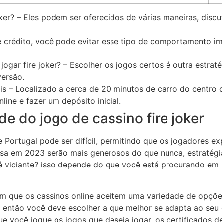
ker?
– Eles podem ser oferecidos de várias maneiras, discu
 crédito, você pode evitar esse tipo de comportamento imp
ogar fire joker?
– Escolher os jogos certos é outra estrat
versão.
is
– Localizado a cerca de 20 minutos de carro do centro 
ine e fazer um depósito inicial.
de do jogo de cassino fire joker
ortugal pode ser difícil, permitindo que os jogadores exp
sa em 2023 serão mais generosos do que nunca, estratégi
é viciante? isso depende do que você está procurando em u
m que os cassinos online aceitem uma variedade de opções
, então você deve escolher a que melhor se adapta ao seu 
 você jogue os jogos que deseja jogar, os certificados de