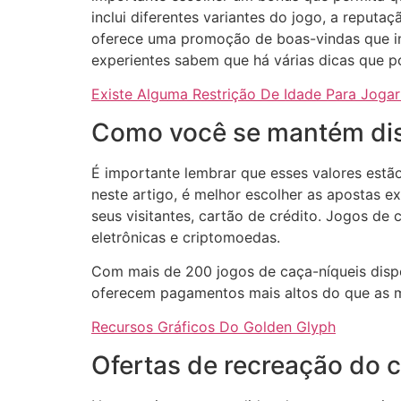
inclui diferentes variantes do jogo, a reput
oferece uma promoção de boas-vindas que in
experientes sabem que há várias dicas que p
Existe Alguma Restrição De Idade Para Joga
Como você se mantém disci
É importante lembrar que esses valores estã
neste artigo, é melhor escolher as apostas e
seus visitantes, cartão de crédito. Jogos de 
eletrônicas e criptomoedas.
Com mais de 200 jogos de caça-níqueis dispo
oferecem pagamentos mais altos do que as má
Recursos Gráficos Do Golden Glyph
Ofertas de recreação do ca