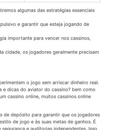
tiremos algumas das estratégias essenciais
ulsivo e garantir que esteja jogando de
égia importante para vencer nos cassinos,
da cidade, os jogadores geralmente precisam
erimentem o jogo sem arriscar dinheiro real.
a e dicas do aviator do cassino? bem como
m cassino online, muitos cassinos online
 de depósito para garantir que os jogadores
estilo de jogo e às suas metas de ganhos. É
 segurança e auditorias independentes. Isso