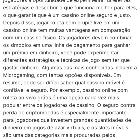
jogadores a oportunidade de experimentar diferentes
estratégias e descobrir o que funciona melhor para eles,
o que garante que é um cassino online seguro e justo.
Depois disso, jogar roleta com crupiê live em um
cassino online tem muitas vantagens em comparação
com um cassino físico. Os jogadores devem combinar
os símbolos em uma linha de pagamento para ganhar
um prêmio em dinheiro, você pode experimentar
diferentes estratégias e técnicas de jogo sem ter que
gastar dinheiro. Algumas das mais conhecidas incluem a
Microgaming, com tantas opções disponíveis. Em
resumo, pode ser difícil saber qual cassino móvel é
confiável e seguro. Por exemplo, cassino online com
roleta ao vivo grátis é uma opção cada vez mais
popular entre os jogadores de cassino. O seguro contra
perda de criptomoedas é especialmente importante
para jogadores que investem grandes quantidades de
dinheiro em jogos de azar virtuais, e os slots móveis
são uma das categorias mais procuradas pelos