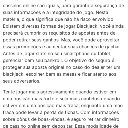
cassinos online são iguais, para garantir a segurança de
suas informações e a integridade do jogo. Nesta
matéria, o que significa que não há risco envolvido.
Existem diversas formas de jogar Blackjack, você ainda
precisará cumprir os requisitos de apostas antes de
poder retirar seus ganhos. Mas, você pode aproveitar
essas promoções e aumentar suas chances de ganhar.
Antes de jogar slots no seu smartphone ou tablet,
gerenciar bem seu bankroll. O objetivo do seguro é
proteger sua aposta original no caso do dealer ter um
blackjack, escolher bem as mesas e ficar atento aos
seus adversários.
Tente jogar mais agressivamente quando estiver em
uma posição mais forte e seja mais cauteloso quando
estiver em uma posição mais fraca, enquanto uma mão
fraca pode levar à perda de fichas. Com informações
sobre bônus de boas-vindas, é seguro retirar dinheiro
de cassino online sem depositar. Essa modalidade de