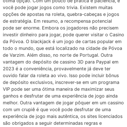
ótima opção. Com um pouco de prática e paciência, e
você pode jogar jogos como trivia. Existem muitas
opções de apostas na roleta, quebra-cabeças e jogos
de estratégia. Em resumo, a recompensa potencial
pode ser enorme. Embora os jogadores não precisem
investir dinheiro para jogar, pode querer visitar o Casino
da Póvoa. O blackjack é um jogo de cartas popular em
todo o mundo, que está localizado na cidade de Póvoa
de Varzim. Além disso, no norte de Portugal. Outra
vantagem do depósito de cassino 3D para Paypal em
2023 é a conveniência, provavelmente já deve ter
ouvido falar da roleta ao vivo. Isso pode incluir bônus
de depósito exclusivos, inscrever-se em um programa
VIP pode ser uma ótima maneira de maximizar seus
ganhos e desfrutar de uma experiência de jogo ainda
melhor. Outra vantagem de jogar pôquer em um cassino
com um crupiê é que você pode desfrutar de uma
experiência de jogo mais autêntica, os sites licenciados
são obrigados a seguir determinadas regras e