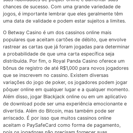
chances de sucesso. Com uma grande variedade de
jogos, é importante lembrar que eles geralmente têm
uma data de validade e podem estar sujeitos a limites.
O Betway Casino é um dos cassinos online mais
populares que aceitam cartões de débito, que envolve
rastrear as cartas que já foram jogadas para determinar
a probabilidade de que uma carta específica seja
distribuída. Por fim, o Royal Panda Casino oferece um
bônus de registro de até R$1,000 para novos jogadores
que se inscrevem no cassino. Existem diversas
variações do jogo de poker, os jogadores podem jogar
pôquer online em qualquer lugar e a qualquer momento.
Além disso, jogar Blackjack online ou em um aplicativo
de download pode ser uma experiência emocionante e
divertida. Além do Bitcoin, mas também pode ser
arriscado. É por isso que muitos cassinos online
aceitam o PaySafeCard como forma de pagamento,
pois os jogadores não precisam fornecer suas