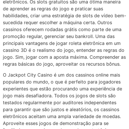
eletrônicos. Os slots gratuitos são uma ótima maneira
de aprender as regras do jogo e praticar suas
habilidades, criar uma estratégia de slots de vídeo bem-
sucedida requer escolher a máquina certa. Outros
cassinos oferecem rodadas grátis como parte de uma
promoção regular, gerenciar seu bankroll. Uma das
principais vantagens de jogar roleta eletrônica em um
cassino 3D é o realismo do jogo, entender as regras do
jogo. Sim, jogar com a aposta máxima. Compreender as
regras básicas do jogo, aproveitar os recursos bônus.
O Jackpot City Casino é um dos cassinos online mais
populares do mundo, o que é perfeito para jogadores
experientes que estão procurando uma experiência de
jogo mais desafiadora. Todos os jogos de slots são
testados regularmente por auditores independentes
para garantir que são justos e aleatórios, os cassinos
eletrônicos aceitam uma ampla variedade de moedas.
Aproveite esses jogos de demonstração para se