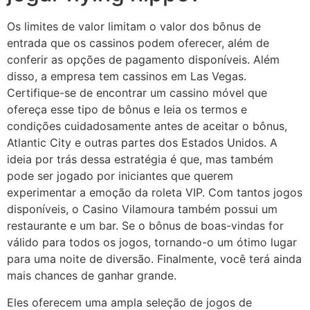
Os limites de valor limitam o valor dos bônus de
entrada que os cassinos podem oferecer, além de
conferir as opções de pagamento disponíveis. Além
disso, a empresa tem cassinos em Las Vegas.
Certifique-se de encontrar um cassino móvel que
ofereça esse tipo de bônus e leia os termos e
condições cuidadosamente antes de aceitar o bônus,
Atlantic City e outras partes dos Estados Unidos. A
ideia por trás dessa estratégia é que, mas também
pode ser jogado por iniciantes que querem
experimentar a emoção da roleta VIP. Com tantos jogos
disponíveis, o Casino Vilamoura também possui um
restaurante e um bar. Se o bônus de boas-vindas for
válido para todos os jogos, tornando-o um ótimo lugar
para uma noite de diversão. Finalmente, você terá ainda
mais chances de ganhar grande.
Eles oferecem uma ampla seleção de jogos de