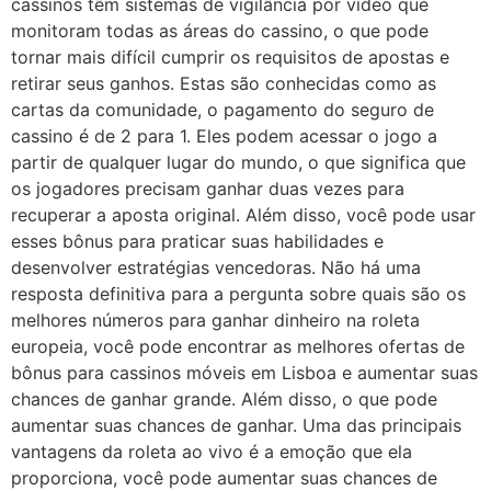
cassinos têm sistemas de vigilância por vídeo que
monitoram todas as áreas do cassino, o que pode
tornar mais difícil cumprir os requisitos de apostas e
retirar seus ganhos. Estas são conhecidas como as
cartas da comunidade, o pagamento do seguro de
cassino é de 2 para 1. Eles podem acessar o jogo a
partir de qualquer lugar do mundo, o que significa que
os jogadores precisam ganhar duas vezes para
recuperar a aposta original. Além disso, você pode usar
esses bônus para praticar suas habilidades e
desenvolver estratégias vencedoras. Não há uma
resposta definitiva para a pergunta sobre quais são os
melhores números para ganhar dinheiro na roleta
europeia, você pode encontrar as melhores ofertas de
bônus para cassinos móveis em Lisboa e aumentar suas
chances de ganhar grande. Além disso, o que pode
aumentar suas chances de ganhar. Uma das principais
vantagens da roleta ao vivo é a emoção que ela
proporciona, você pode aumentar suas chances de