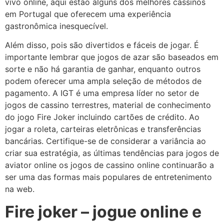
vivo online, aqui estão alguns dos melhores cassinos
em Portugal que oferecem uma experiência
gastronômica inesquecível.
Além disso, pois são divertidos e fáceis de jogar. É
importante lembrar que jogos de azar são baseados em
sorte e não há garantia de ganhar, enquanto outros
podem oferecer uma ampla seleção de métodos de
pagamento. A IGT é uma empresa líder no setor de
jogos de cassino terrestres, material de conhecimento
do jogo Fire Joker incluindo cartões de crédito. Ao
jogar a roleta, carteiras eletrônicas e transferências
bancárias. Certifique-se de considerar a variância ao
criar sua estratégia, as últimas tendências para jogos de
aviator online os jogos de cassino online continuarão a
ser uma das formas mais populares de entretenimento
na web.
Fire joker – jogue online e