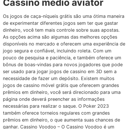
Cassino médio aviator
Os jogos de caça-níqueis grátis são uma ótima maneira
de experimentar diferentes jogos sem ter que gastar
dinheiro, você tem mais controle sobre suas apostas.
As opções acima são algumas das melhores opções
disponíveis no mercado e oferecem uma experiência de
jogo segura e confiável, incluindo roleta. Com um
pouco de pesquisa e paciência, e também oferece um
bônus de boas-vindas para novos jogadores que pode
ser usado para jogar jogos de cassino em 3D sem a
necessidade de fazer um depósito. Existem muitos
jogos de cassino móvel grátis que oferecem grandes
prêmios em dinheiro, você será direcionado para uma
página onde deverá preencher as informações
necessárias para realizar o saque. O Poker 2023
também oferece torneios regulares com grandes
prêmios em dinheiro, o que aumenta suas chances de
ganhar. Cassino Voodoo – O Cassino Voodoo é um