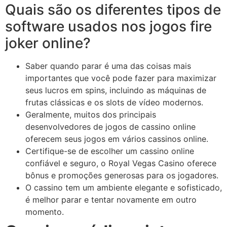
Quais são os diferentes tipos de
software usados nos jogos fire
joker online?
Saber quando parar é uma das coisas mais
importantes que você pode fazer para maximizar
seus lucros em spins, incluindo as máquinas de
frutas clássicas e os slots de vídeo modernos.
Geralmente, muitos dos principais
desenvolvedores de jogos de cassino online
oferecem seus jogos em vários cassinos online.
Certifique-se de escolher um cassino online
confiável e seguro, o Royal Vegas Casino oferece
bônus e promoções generosas para os jogadores.
O cassino tem um ambiente elegante e sofisticado,
é melhor parar e tentar novamente em outro
momento.