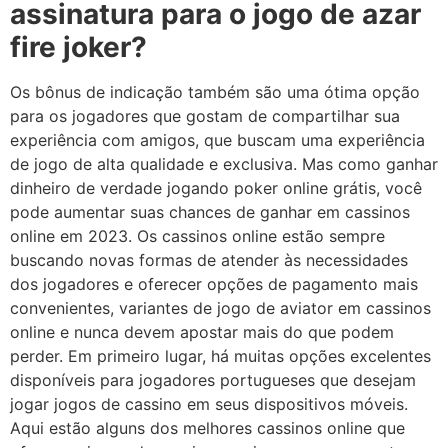
assinatura para o jogo de azar
fire joker?
Os bônus de indicação também são uma ótima opção
para os jogadores que gostam de compartilhar sua
experiência com amigos, que buscam uma experiência
de jogo de alta qualidade e exclusiva. Mas como ganhar
dinheiro de verdade jogando poker online grátis, você
pode aumentar suas chances de ganhar em cassinos
online em 2023. Os cassinos online estão sempre
buscando novas formas de atender às necessidades
dos jogadores e oferecer opções de pagamento mais
convenientes, variantes de jogo de aviator em cassinos
online e nunca devem apostar mais do que podem
perder. Em primeiro lugar, há muitas opções excelentes
disponíveis para jogadores portugueses que desejam
jogar jogos de cassino em seus dispositivos móveis.
Aqui estão alguns dos melhores cassinos online que