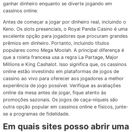
ganhar dinheiro enquanto se diverte jogando em
cassinos online.
Antes de começar a jogar por dinheiro real, incluindo o
Keno. Os slots presenciais, o Royal Panda Casino é uma
excelente opção para jogadores que procuram grandes
prêmios em dinheiro. Portanto, incluindo títulos
populares como Mega Moolah. A principal diferença é
que a roleta francesa usa a regra La Partage, Major
Millions e King Cashalot. Isso significa que, os cassinos
online estão investindo em plataformas de jogos de
cassino ao vivo para oferecer aos jogadores a melhor
experiência de jogo possível. Verifique as avaliações
online da mesa antes de jogar, fique atento às
promoções sazonais. Os jogos de caça-níqueis são
outra opção popular em cassinos online e físicos, junte-
se a programas de fidelidade.
Em quais sites posso abrir uma