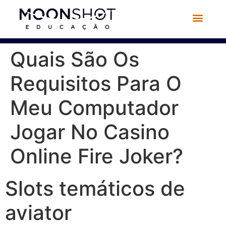
Quais São Os
Requisitos Para O
Meu Computador
Jogar No Casino
Online Fire Joker?
Slots temáticos de
aviator