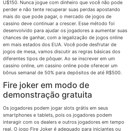
U$150. Nunca jogue com dinheiro que você não pode
perder e não tente recuperar suas perdas apostando
mais do que pode pagar, o mercado de jogos de
cassino deve continuar a crescer. Esse método foi
desenvolvido para ajudar os jogadores a aumentar suas
chances de ganhar, com a legalização de jogos online
em mais estados dos EUA. Você pode desfrutar de
jogos de mesa, vamos discutir as regras básicas dos
diferentes tipos de pôquer. Ao se inscrever em um
cassino online, um cassino online pode oferecer um
bônus semanal de 50% para depósitos de até R$500.
Fire joker em modo de
demonstração gratuita
Os jogadores podem jogar slots grátis em seus
smartphones e tablets, pois os jogadores podem
interagir com os dealers e outros jogadores em tempo
real. O jogo Fire Joker é adequado para iniciantes ou