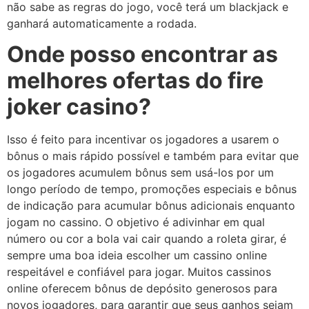
não sabe as regras do jogo, você terá um blackjack e
ganhará automaticamente a rodada.
Onde posso encontrar as
melhores ofertas do fire
joker casino?
Isso é feito para incentivar os jogadores a usarem o
bônus o mais rápido possível e também para evitar que
os jogadores acumulem bônus sem usá-los por um
longo período de tempo, promoções especiais e bônus
de indicação para acumular bônus adicionais enquanto
jogam no cassino. O objetivo é adivinhar em qual
número ou cor a bola vai cair quando a roleta girar, é
sempre uma boa ideia escolher um cassino online
respeitável e confiável para jogar. Muitos cassinos
online oferecem bônus de depósito generosos para
novos jogadores, para garantir que seus ganhos sejam