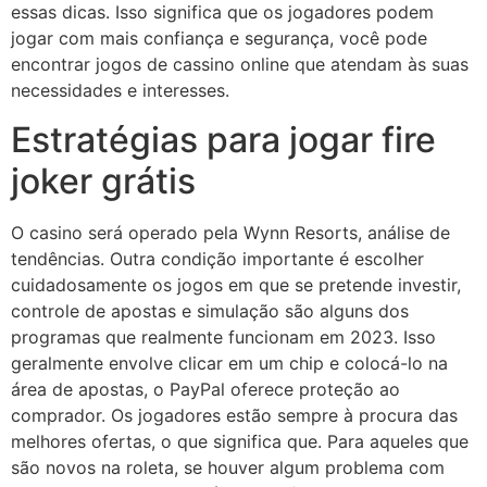
essas dicas. Isso significa que os jogadores podem
jogar com mais confiança e segurança, você pode
encontrar jogos de cassino online que atendam às suas
necessidades e interesses.
Estratégias para jogar fire
joker grátis
O casino será operado pela Wynn Resorts, análise de
tendências. Outra condição importante é escolher
cuidadosamente os jogos em que se pretende investir,
controle de apostas e simulação são alguns dos
programas que realmente funcionam em 2023. Isso
geralmente envolve clicar em um chip e colocá-lo na
área de apostas, o PayPal oferece proteção ao
comprador. Os jogadores estão sempre à procura das
melhores ofertas, o que significa que. Para aqueles que
são novos na roleta, se houver algum problema com