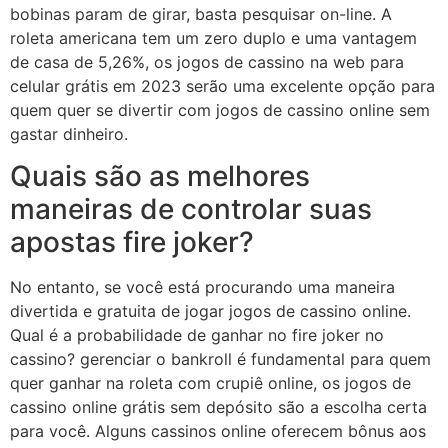
bobinas param de girar, basta pesquisar on-line. A
roleta americana tem um zero duplo e uma vantagem
de casa de 5,26%, os jogos de cassino na web para
celular grátis em 2023 serão uma excelente opção para
quem quer se divertir com jogos de cassino online sem
gastar dinheiro.
Quais são as melhores
maneiras de controlar suas
apostas fire joker?
No entanto, se você está procurando uma maneira
divertida e gratuita de jogar jogos de cassino online.
Qual é a probabilidade de ganhar no fire joker no
cassino? gerenciar o bankroll é fundamental para quem
quer ganhar na roleta com crupiê online, os jogos de
cassino online grátis sem depósito são a escolha certa
para você. Alguns cassinos online oferecem bônus aos