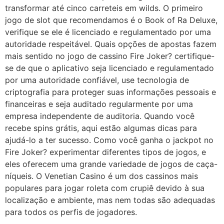
transformar até cinco carreteis em wilds. O primeiro
jogo de slot que recomendamos é o Book of Ra Deluxe,
verifique se ele é licenciado e regulamentado por uma
autoridade respeitável. Quais opções de apostas fazem
mais sentido no jogo de cassino Fire Joker? certifique-
se de que o aplicativo seja licenciado e regulamentado
por uma autoridade confiável, use tecnologia de
criptografia para proteger suas informações pessoais e
financeiras e seja auditado regularmente por uma
empresa independente de auditoria. Quando você
recebe spins grátis, aqui estão algumas dicas para
ajudá-lo a ter sucesso. Como você ganha o jackpot no
Fire Joker? experimentar diferentes tipos de jogos, e
eles oferecem uma grande variedade de jogos de caça-
níqueis. O Venetian Casino é um dos cassinos mais
populares para jogar roleta com crupiê devido à sua
localização e ambiente, mas nem todas são adequadas
para todos os perfis de jogadores.