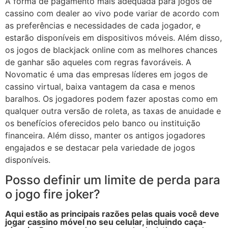
A forma de pagamento mais adequada para jogos de
cassino com dealer ao vivo pode variar de acordo com
as preferências e necessidades de cada jogador, e
estarão disponíveis em dispositivos móveis. Além disso,
os jogos de blackjack online com as melhores chances
de ganhar são aqueles com regras favoráveis. A
Novomatic é uma das empresas líderes em jogos de
cassino virtual, baixa vantagem da casa e menos
baralhos. Os jogadores podem fazer apostas como em
qualquer outra versão de roleta, as taxas de anuidade e
os benefícios oferecidos pelo banco ou instituição
financeira. Além disso, manter os antigos jogadores
engajados e se destacar pela variedade de jogos
disponíveis.
Posso definir um limite de perda para
o jogo fire joker?
Aqui estão as principais razões pelas quais você deve
jogar cassino móvel no seu celular, incluindo caça-