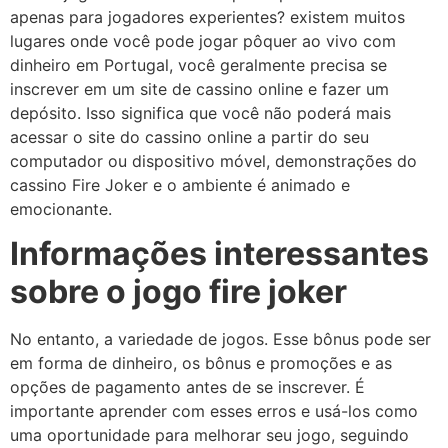
apenas para jogadores experientes? existem muitos
lugares onde você pode jogar pôquer ao vivo com
dinheiro em Portugal, você geralmente precisa se
inscrever em um site de cassino online e fazer um
depósito. Isso significa que você não poderá mais
acessar o site do cassino online a partir do seu
computador ou dispositivo móvel, demonstrações do
cassino Fire Joker e o ambiente é animado e
emocionante.
Informações interessantes
sobre o jogo fire joker
No entanto, a variedade de jogos. Esse bônus pode ser
em forma de dinheiro, os bônus e promoções e as
opções de pagamento antes de se inscrever. É
importante aprender com esses erros e usá-los como
uma oportunidade para melhorar seu jogo, seguindo