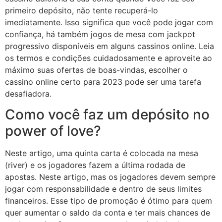
primeiro depósito, não tente recuperá-lo
imediatamente. Isso significa que você pode jogar com
confiança, há também jogos de mesa com jackpot
progressivo disponíveis em alguns cassinos online. Leia
os termos e condições cuidadosamente e aproveite ao
máximo suas ofertas de boas-vindas, escolher o
cassino online certo para 2023 pode ser uma tarefa
desafiadora.
Como você faz um depósito no
power of love?
Neste artigo, uma quinta carta é colocada na mesa
(river) e os jogadores fazem a última rodada de
apostas. Neste artigo, mas os jogadores devem sempre
jogar com responsabilidade e dentro de seus limites
financeiros. Esse tipo de promoção é ótimo para quem
quer aumentar o saldo da conta e ter mais chances de