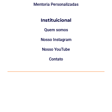
Mentoria Personalizadas
Instituicional
Quem somos
Nosso Instagram
Nosso YouTube
Contato