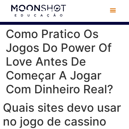
Como Pratico Os
Jogos Do Power Of
Love Antes De
Começar A Jogar
Com Dinheiro Real?
Quais sites devo usar
no jogo de cassino