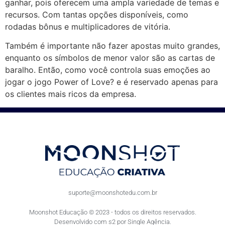
ganhar, pois oferecem uma ampla variedade de temas e
recursos. Com tantas opções disponíveis, como
rodadas bônus e multiplicadores de vitória.
Também é importante não fazer apostas muito grandes,
enquanto os símbolos de menor valor são as cartas de
baralho. Então, como você controla suas emoções ao
jogar o jogo Power of Love? e é reservado apenas para
os clientes mais ricos da empresa.
suporte@moonshotedu.com.br
Moonshot Educação © 2023 - todos os direitos reservados.
Desenvolvido com s2 por Single Agência.