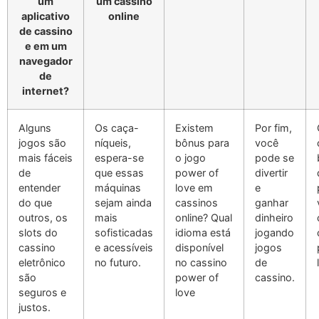
um
um cassino
aplicativo
online
de cassino
e em um
navegador
de
internet?
Alguns
Os caça-
Existem
Por fim,
jogos são
níqueis,
bônus para
você
mais fáceis
espera-se
o jogo
pode se
de
que essas
power of
divertir
entender
máquinas
love em
e
do que
sejam ainda
cassinos
ganhar
outros, os
mais
online?
Qual
dinheiro
slots do
sofisticadas
idioma está
jogando
cassino
e acessíveis
disponível
jogos
eletrônico
no futuro.
no cassino
de
são
power of
cassino.
seguros e
love
justos.