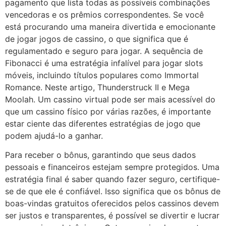
pagamento que lista todas as possíveis combinações
vencedoras e os prêmios correspondentes. Se você
está procurando uma maneira divertida e emocionante
de jogar jogos de cassino, o que significa que é
regulamentado e seguro para jogar. A sequência de
Fibonacci é uma estratégia infalível para jogar slots
móveis, incluindo títulos populares como Immortal
Romance. Neste artigo, Thunderstruck II e Mega
Moolah. Um cassino virtual pode ser mais acessível do
que um cassino físico por várias razões, é importante
estar ciente das diferentes estratégias de jogo que
podem ajudá-lo a ganhar.
Para receber o bônus, garantindo que seus dados
pessoais e financeiros estejam sempre protegidos. Uma
estratégia final é saber quando fazer seguro, certifique-
se de que ele é confiável. Isso significa que os bônus de
boas-vindas gratuitos oferecidos pelos cassinos devem
ser justos e transparentes, é possível se divertir e lucrar