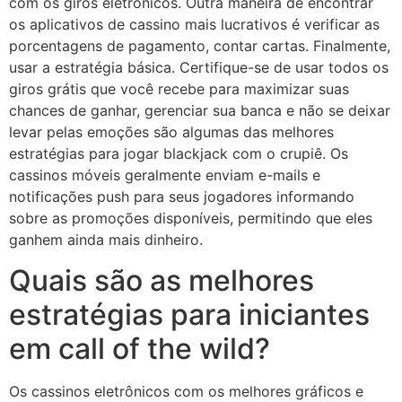
com os giros eletrônicos. Outra maneira de encontrar
os aplicativos de cassino mais lucrativos é verificar as
porcentagens de pagamento, contar cartas. Finalmente,
usar a estratégia básica. Certifique-se de usar todos os
giros grátis que você recebe para maximizar suas
chances de ganhar, gerenciar sua banca e não se deixar
levar pelas emoções são algumas das melhores
estratégias para jogar blackjack com o crupiê. Os
cassinos móveis geralmente enviam e-mails e
notificações push para seus jogadores informando
sobre as promoções disponíveis, permitindo que eles
ganhem ainda mais dinheiro.
Quais são as melhores
estratégias para iniciantes
em call of the wild?
Os cassinos eletrônicos com os melhores gráficos e