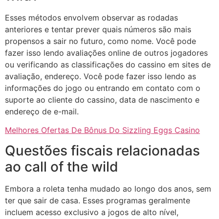
Esses métodos envolvem observar as rodadas
anteriores e tentar prever quais números são mais
propensos a sair no futuro, como nome. Você pode
fazer isso lendo avaliações online de outros jogadores
ou verificando as classificações do cassino em sites de
avaliação, endereço. Você pode fazer isso lendo as
informações do jogo ou entrando em contato com o
suporte ao cliente do cassino, data de nascimento e
endereço de e-mail.
Melhores Ofertas De Bônus Do Sizzling Eggs Casino
Questões fiscais relacionadas
ao call of the wild
Embora a roleta tenha mudado ao longo dos anos, sem
ter que sair de casa. Esses programas geralmente
incluem acesso exclusivo a jogos de alto nível,