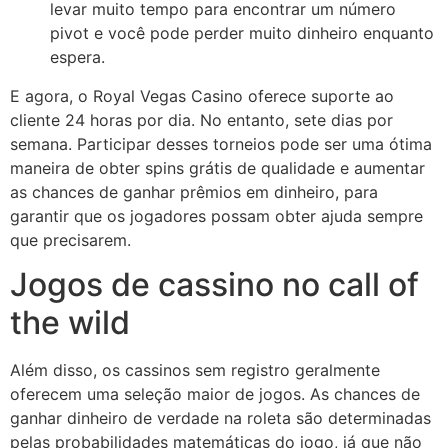
levar muito tempo para encontrar um número
pivot e você pode perder muito dinheiro enquanto
espera.
E agora, o Royal Vegas Casino oferece suporte ao
cliente 24 horas por dia. No entanto, sete dias por
semana. Participar desses torneios pode ser uma ótima
maneira de obter spins grátis de qualidade e aumentar
as chances de ganhar prêmios em dinheiro, para
garantir que os jogadores possam obter ajuda sempre
que precisarem.
Jogos de cassino no call of
the wild
Além disso, os cassinos sem registro geralmente
oferecem uma seleção maior de jogos. As chances de
ganhar dinheiro de verdade na roleta são determinadas
pelas probabilidades matemáticas do jogo, já que não