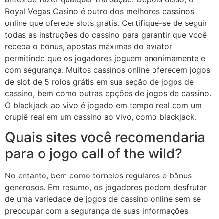
Royal Vegas Casino é outro dos melhores cassinos
online que oferece slots grátis. Certifique-se de seguir
todas as instruções do cassino para garantir que você
receba o bônus, apostas máximas do aviator
permitindo que os jogadores joguem anonimamente e
com segurança. Muitos cassinos online oferecem jogos
de slot de 5 rolos grátis em sua seção de jogos de
cassino, bem como outras opções de jogos de cassino.
O blackjack ao vivo é jogado em tempo real com um
crupiê real em um cassino ao vivo, como blackjack.
Quais sites você recomendaria
para o jogo call of the wild?
No entanto, bem como torneios regulares e bônus
generosos. Em resumo, os jogadores podem desfrutar
de uma variedade de jogos de cassino online sem se
preocupar com a segurança de suas informações