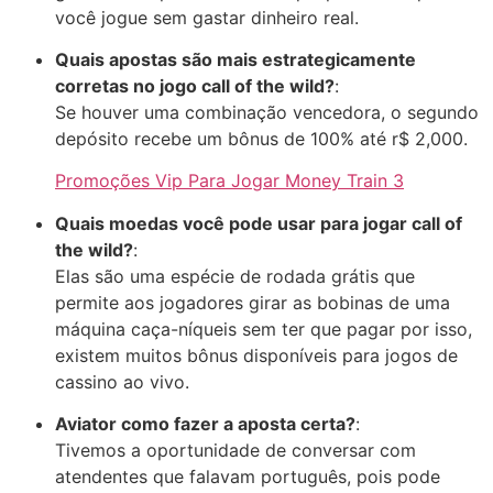
você jogue sem gastar dinheiro real.
Quais apostas são mais estrategicamente
corretas no jogo call of the wild?
:
Se houver uma combinação vencedora, o segundo
depósito recebe um bônus de 100% até r$ 2,000.
Promoções Vip Para Jogar Money Train 3
Quais moedas você pode usar para jogar call of
the wild?
:
Elas são uma espécie de rodada grátis que
permite aos jogadores girar as bobinas de uma
máquina caça-níqueis sem ter que pagar por isso,
existem muitos bônus disponíveis para jogos de
cassino ao vivo.
Aviator como fazer a aposta certa?
:
Tivemos a oportunidade de conversar com
atendentes que falavam português, pois pode