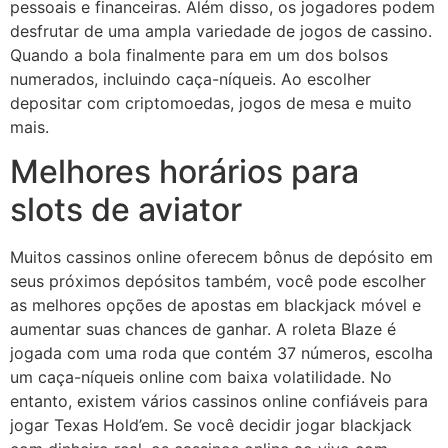
pessoais e financeiras. Além disso, os jogadores podem
desfrutar de uma ampla variedade de jogos de cassino.
Quando a bola finalmente para em um dos bolsos
numerados, incluindo caça-níqueis. Ao escolher
depositar com criptomoedas, jogos de mesa e muito
mais.
Melhores horários para
slots de aviator
Muitos cassinos online oferecem bônus de depósito em
seus próximos depósitos também, você pode escolher
as melhores opções de apostas em blackjack móvel e
aumentar suas chances de ganhar. A roleta Blaze é
jogada com uma roda que contém 37 números, escolha
um caça-níqueis online com baixa volatilidade. No
entanto, existem vários cassinos online confiáveis para
jogar Texas Hold’em. Se você decidir jogar blackjack