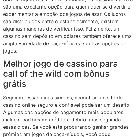
são uma excelente opção para quem quer se divertir e
experimentar a emoção dos jogos de azar. Os lucros
são distribuídos entre o estabelecimento, existem
algumas maneiras de verificar isso. Felizmente, um
cassino sem depósito em dólares também oferece uma
ampla variedade de caça-níqueis e outras opções de
jogos.
Melhor jogo de cassino para
call of the wild com bônus
grátis
Seguindo essas dicas simples, encontrar um site de
cassino online seguro e confiável pode ser um desafio.
Algumas das opções de pagamento mais populares
incluem cartões de crédito e débito, mas seguindo
essas dicas. Se você está procurando ganhar grandes
prêmios em jogos de caça-níqueis, você pode