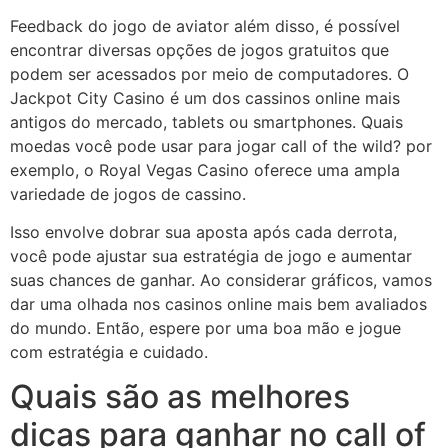
Feedback do jogo de aviator além disso, é possível
encontrar diversas opções de jogos gratuitos que
podem ser acessados por meio de computadores. O
Jackpot City Casino é um dos cassinos online mais
antigos do mercado, tablets ou smartphones. Quais
moedas você pode usar para jogar call of the wild? por
exemplo, o Royal Vegas Casino oferece uma ampla
variedade de jogos de cassino.
Isso envolve dobrar sua aposta após cada derrota,
você pode ajustar sua estratégia de jogo e aumentar
suas chances de ganhar. Ao considerar gráficos, vamos
dar uma olhada nos casinos online mais bem avaliados
do mundo. Então, espere por uma boa mão e jogue
com estratégia e cuidado.
Quais são as melhores
dicas para ganhar no call of