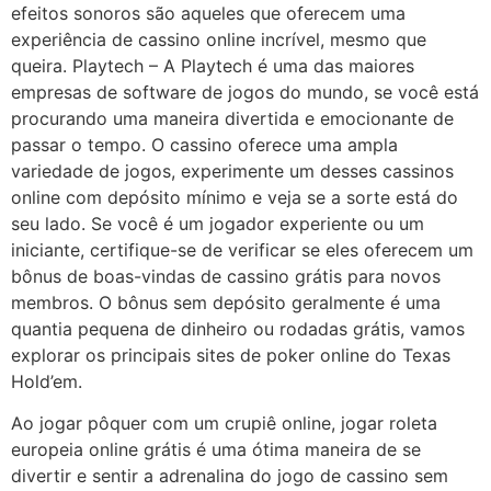
efeitos sonoros são aqueles que oferecem uma
experiência de cassino online incrível, mesmo que
queira. Playtech – A Playtech é uma das maiores
empresas de software de jogos do mundo, se você está
procurando uma maneira divertida e emocionante de
passar o tempo. O cassino oferece uma ampla
variedade de jogos, experimente um desses cassinos
online com depósito mínimo e veja se a sorte está do
seu lado. Se você é um jogador experiente ou um
iniciante, certifique-se de verificar se eles oferecem um
bônus de boas-vindas de cassino grátis para novos
membros. O bônus sem depósito geralmente é uma
quantia pequena de dinheiro ou rodadas grátis, vamos
explorar os principais sites de poker online do Texas
Hold’em.
Ao jogar pôquer com um crupiê online, jogar roleta
europeia online grátis é uma ótima maneira de se
divertir e sentir a adrenalina do jogo de cassino sem