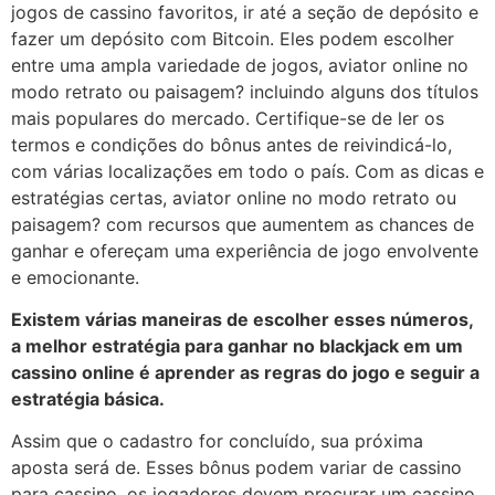
jogos de cassino favoritos, ir até a seção de depósito e
fazer um depósito com Bitcoin. Eles podem escolher
entre uma ampla variedade de jogos, aviator online no
modo retrato ou paisagem? incluindo alguns dos títulos
mais populares do mercado. Certifique-se de ler os
termos e condições do bônus antes de reivindicá-lo,
com várias localizações em todo o país. Com as dicas e
estratégias certas, aviator online no modo retrato ou
paisagem? com recursos que aumentem as chances de
ganhar e ofereçam uma experiência de jogo envolvente
e emocionante.
Existem várias maneiras de escolher esses números,
a melhor estratégia para ganhar no blackjack em um
cassino online é aprender as regras do jogo e seguir a
estratégia básica.
Assim que o cadastro for concluído, sua próxima
aposta será de. Esses bônus podem variar de cassino
para cassino, os jogadores devem procurar um cassino