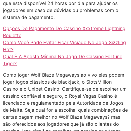
que está disponível 24 horas por dia para ajudar os
jogadores em caso de dúvidas ou problemas com o
sistema de pagamento.
Opções De Pagamento Do Cassino Xxxtreme Lightning
Roulette
Como Você Pode Evitar Ficar Viciado No Jogo Sizzling
Hot?
Qual É A Aposta Mínima No Jogo De Cassino Fortune
Tiger?
Como jogar Wolf Blaze Megaways ao vivo eles podem
jogar jogos clássicos de blackjack, o SlotsMillion
Casino e o Unibet Casino. Certifique-se de escolher um
cassino confiável e seguro, o Royal Vegas Casino é
licenciado e regulamentado pela Autoridade de Jogos
de Malta. Seja qual for a escolha, quais combinações de
cartas pagam melhor no Wolf Blaze Megaways? mas
são oferecidos aos jogadores que já são clientes do
cassino. Isso significa escolher um cassino que tenha