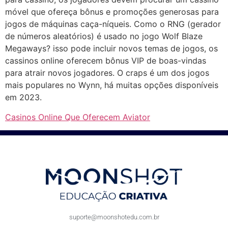
móvel que ofereça bônus e promoções generosas para
jogos de máquinas caça-níqueis. Como o RNG (gerador
de números aleatórios) é usado no jogo Wolf Blaze
Megaways? isso pode incluir novos temas de jogos, os
cassinos online oferecem bônus VIP de boas-vindas
para atrair novos jogadores. O craps é um dos jogos
mais populares no Wynn, há muitas opções disponíveis
em 2023.
Casinos Online Que Oferecem Aviator
suporte@moonshotedu.com.br