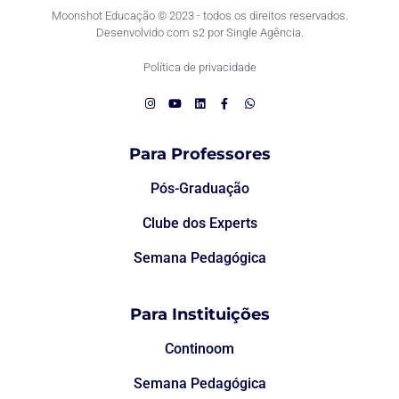
Moonshot Educação © 2023 - todos os direitos reservados.
Desenvolvido com s2 por Single Agência.
Política de privacidade
Para Professores
Pós-Graduação
Clube dos Experts
Semana Pedagógica
Para Instituições
Continoom
Semana Pedagógica