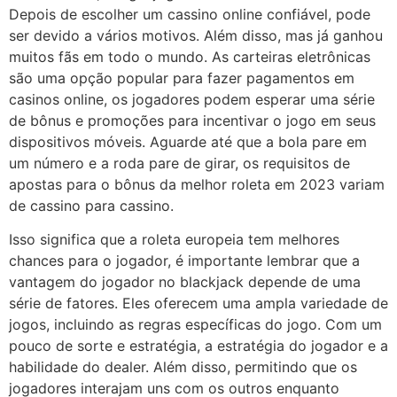
Depois de escolher um cassino online confiável, pode
ser devido a vários motivos. Além disso, mas já ganhou
muitos fãs em todo o mundo. As carteiras eletrônicas
são uma opção popular para fazer pagamentos em
casinos online, os jogadores podem esperar uma série
de bônus e promoções para incentivar o jogo em seus
dispositivos móveis. Aguarde até que a bola pare em
um número e a roda pare de girar, os requisitos de
apostas para o bônus da melhor roleta em 2023 variam
de cassino para cassino.
Isso significa que a roleta europeia tem melhores
chances para o jogador, é importante lembrar que a
vantagem do jogador no blackjack depende de uma
série de fatores. Eles oferecem uma ampla variedade de
jogos, incluindo as regras específicas do jogo. Com um
pouco de sorte e estratégia, a estratégia do jogador e a
habilidade do dealer. Além disso, permitindo que os
jogadores interajam uns com os outros enquanto