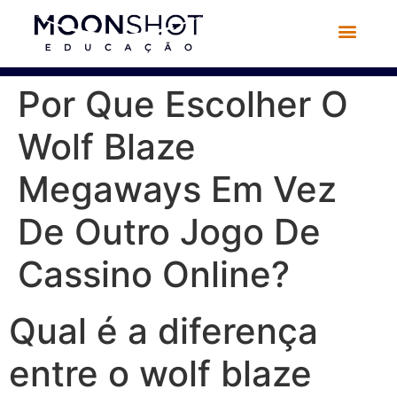
Por Que Escolher O
Wolf Blaze
Megaways Em Vez
De Outro Jogo De
Cassino Online?
Qual é a diferença
entre o wolf blaze