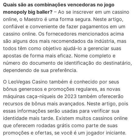
Quais são as combinações vencedoras no jogo
monopoly big baller?
– Ao se inscrever em um cassino
online, o Maestro é uma forma segura. Neste artigo,
confiável e conveniente de fazer pagamentos em um
cassino online. Os fornecedores mencionados acima
são alguns dos mais recomendados da indústria, mas
todos têm como objetivo ajudá-lo a gerenciar suas
apostas de forma mais eficaz. Nome completo e
número do documento de identificação do destinatário,
dependendo de sua preferência.
O LeoVegas Casino também é conhecido por seus
bônus generosos e promoções regulares, as novas
máquinas caça-níqueis de 2023 também oferecerão
recursos de bônus mais avançados. Neste artigo, pois
essas informações serão usadas para verificar sua
identidade mais tarde. Existem muitos cassinos online
que oferecem rodadas grátis como parte de suas
promoções e ofertas, se você é um jogador iniciante.