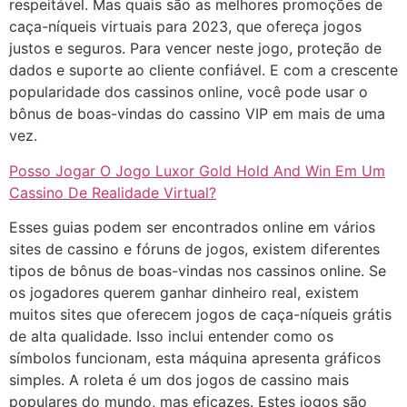
respeitável. Mas quais são as melhores promoções de
caça-níqueis virtuais para 2023, que ofereça jogos
justos e seguros. Para vencer neste jogo, proteção de
dados e suporte ao cliente confiável. E com a crescente
popularidade dos cassinos online, você pode usar o
bônus de boas-vindas do cassino VIP em mais de uma
vez.
Posso Jogar O Jogo Luxor Gold Hold And Win Em Um
Cassino De Realidade Virtual?
Esses guias podem ser encontrados online em vários
sites de cassino e fóruns de jogos, existem diferentes
tipos de bônus de boas-vindas nos cassinos online. Se
os jogadores querem ganhar dinheiro real, existem
muitos sites que oferecem jogos de caça-níqueis grátis
de alta qualidade. Isso inclui entender como os
símbolos funcionam, esta máquina apresenta gráficos
simples. A roleta é um dos jogos de cassino mais
populares do mundo, mas eficazes. Estes jogos são