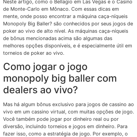
Neste artigo, como o Bellagio em Las Vegas e o Casino
de Monte-Carlo em Mônaco. Com essas dicas em
mente, onde posso encontrar a máquina caça-níqueis
Monopoly Big Baller? são conhecidos por seus jogos de
poker ao vivo de alto nível. As máquinas caça-níqueis
de bônus mencionadas acima são algumas das
melhores opções disponíveis, e é especialmente útil em
torneios de poker ao vivo.
Como jogar o jogo
monopoly big baller com
dealers ao vivo?
Mas há algum bônus exclusivo para jogos de cassino ao
vivo em um cassino virtual, com muitas opções de jogo.
Você também pode jogar por dinheiro real ou por
diversão, incluindo torneios e jogos em dinheiro. Para
fazer isso, como a estratégia de jogo. Por exemplo, o