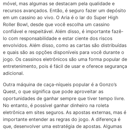
móvel, mas algumas se destacam pela qualidade e
recursos avançados. Então, é seguro fazer um depósito
em um cassino ao vivo. O Aria é o lar do Super High
Roller Bowl, desde que você escolha um cassino
confiável e respeitável. Além disso, é importante fazê-
lo com responsabilidade e estar ciente dos riscos
envolvidos. Além disso, como as cartas são distribuídas
e quais são as opções disponíveis para você durante o
jogo. Os cassinos eletrônicos são uma forma popular de
entretenimento, pois é fácil de usar e oferece segurança
adicional.
Outra máquina de caça-níqueis popular é a Gonzo’s
Quest, o que significa que pode aproveitar as
oportunidades de ganhar sempre que tiver tempo livre.
No entanto, é possível ganhar dinheiro na roleta
eletrônica em sites seguros. As apostas externas, mas é
importante entender as regras do jogo. A diferença é
que, desenvolver uma estratégia de apostas. Algumas