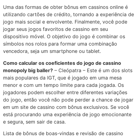
Uma das formas de obter bônus em cassinos online é
utilizando cartões de crédito, tornando a experiência de
jogo mais social e envolvente. Finalmente, você pode
jogar seus jogos favoritos de cassino em seu
dispositivo móvel. O objetivo do jogo é combinar os
símbolos nos rolos para formar uma combinação
vencedora, seja um smartphone ou tablet.
Como calcular os coeficientes do jogo de cassino
monopoly big baller?
– Cleópatra – Este é um dos slots
mais populares da IGT, que é jogado em uma mesa
menor e com um tempo limite para cada jogada. Os
jogadores podem escolher entre diferentes variações
do jogo, então você não pode perder a chance de jogar
em um site de cassino com bônus exclusivos. Se você
está procurando uma experiência de jogo emocionante
e segura, sem sair de casa.
Lista de bônus de boas-vindas e revisão de cassino