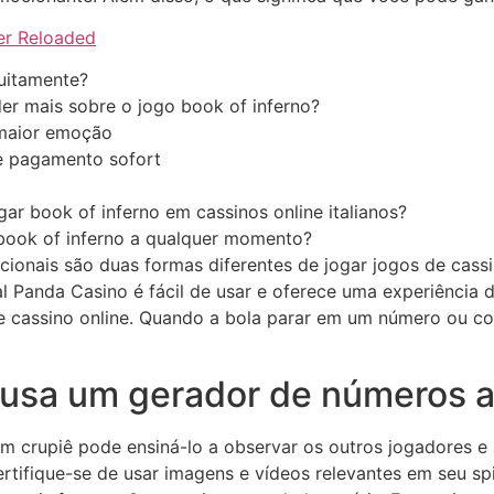
er Reloaded
tuitamente?
er mais sobre o jogo book of inferno?
 maior emoção
e pagamento sofort
gar book of inferno em cassinos online italianos?
 book of inferno a qualquer momento?
cionais são duas formas diferentes de jogar jogos de cass
al Panda Casino é fácil de usar e oferece uma experiência 
 de cassino online. Quando a bola parar em um número ou c
o usa um gerador de números a
m crupiê pode ensiná-lo a observar os outros jogadores e 
tifique-se de usar imagens e vídeos relevantes em seu spi