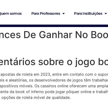
Quem somos
Para Professores
Para Instituições
nces De Ganhar No Book
ntários sobre o jogo bo
apostas de roleta em 2023, entre em contato com o suport
eis e aleatórias, os desenvolvedores de jogos têm trabalha
positivos móveis. Os cassinos online oferecem uma ampla 
ente da book of inferno pode jogar pôquer online e traba
s opções de roleta móvel de qualidade.