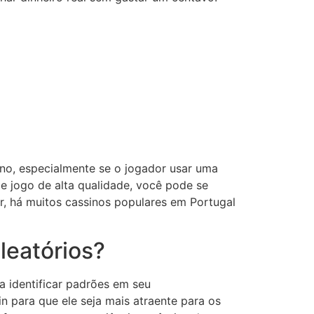
ino, especialmente se o jogador usar uma
de jogo de alta qualidade, você pode se
or, há muitos cassinos populares em Portugal
leatórios?
a identificar padrões em seu
n para que ele seja mais atraente para os