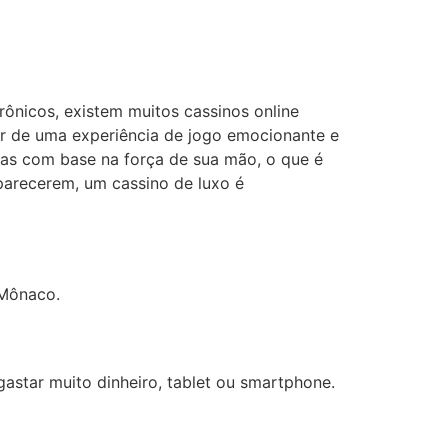
ônicos, existem muitos cassinos online
ar de uma experiência de jogo emocionante e
as com base na força de sua mão, o que é
parecerem, um cassino de luxo é
 Mônaco.
astar muito dinheiro, tablet ou smartphone.