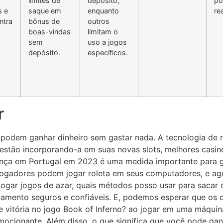
limites de
depósito,
po
s e
saque em
enquanto
rea
ntra
bônus de
outros
boas-vindas
limitam o
sem
uso a jogos
depósito.
específicos.
r
 podem ganhar dinheiro sem gastar nada. A tecnologia de r
estão incorporando-a em suas novas slots, melhores casin
ença em Portugal em 2023 é uma medida importante para ga
s jogadores podem jogar roleta em seus computadores, e a
jogar jogos de azar, quais métodos posso usar para sacar 
mento seguros e confiáveis. E, podemos esperar que os 
de vitória no jogo Book of Inferno? ao jogar em uma máquin
mocionante. Além disso, o que significa que você pode gan