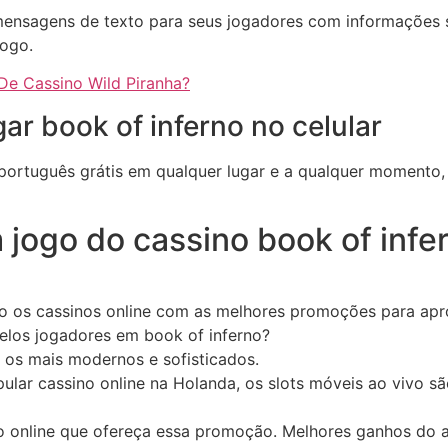
ensagens de texto para seus jogadores com informações so
jogo.
De Cassino Wild Piranha?
ar book of inferno no celular
m português grátis em qualquer lugar e a qualquer momento
jogo do cassino book of infe
ão os cassinos online com as melhores promoções para apr
elos jogadores em book of inferno?
 os mais modernos e sofisticados.
pular cassino online na Holanda, os slots móveis ao vivo s
o online que ofereça essa promoção. Melhores ganhos do 