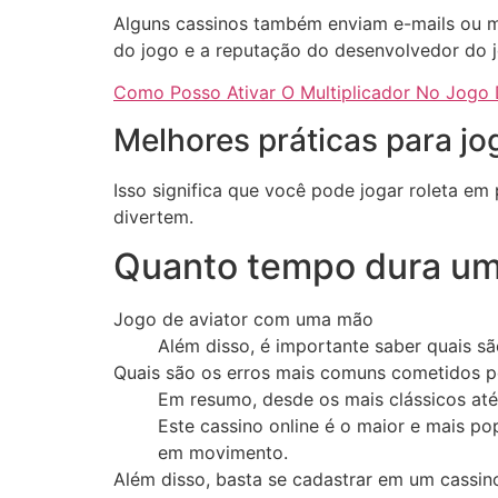
Alguns cassinos também enviam e-mails ou m
do jogo e a reputação do desenvolvedor do 
Como Posso Ativar O Multiplicador No Jogo 
Melhores práticas para jog
Isso significa que você pode jogar roleta e
divertem.
Quanto tempo dura um 
Jogo de aviator com uma mão
Além disso, é importante saber quais s
Quais são os erros mais comuns cometidos p
Em resumo, desde os mais clássicos até
Este cassino online é o maior e mais po
em movimento.
Além disso, basta se cadastrar em um cassin