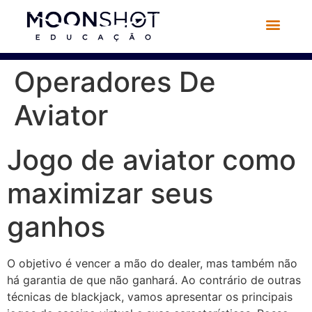
Operadores De
Aviator
Jogo de aviator como
maximizar seus
ganhos
O objetivo é vencer a mão do dealer, mas também não
há garantia de que não ganhará. Ao contrário de outras
técnicas de blackjack, vamos apresentar os principais