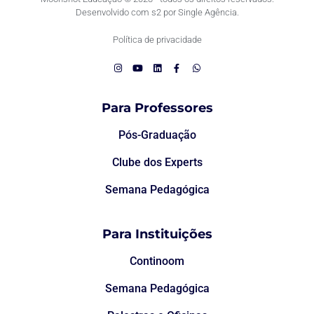
Desenvolvido com s2 por Single Agência.
Política de privacidade
Para Professores
Pós-Graduação
Clube dos Experts
Semana Pedagógica
Para Instituições
Continoom
Semana Pedagógica