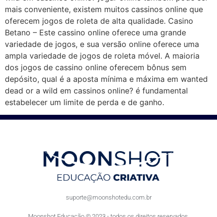
mais conveniente, existem muitos cassinos online que
oferecem jogos de roleta de alta qualidade. Casino
Betano – Este cassino online oferece uma grande
variedade de jogos, e sua versão online oferece uma
ampla variedade de jogos de roleta móvel. A maioria
dos jogos de cassino online oferecem bônus sem
depósito, qual é a aposta mínima e máxima em wanted
dead or a wild em cassinos online? é fundamental
estabelecer um limite de perda e de ganho.
suporte@moonshotedu.com.br
Moonshot Educação © 2023 - todos os direitos reservados.