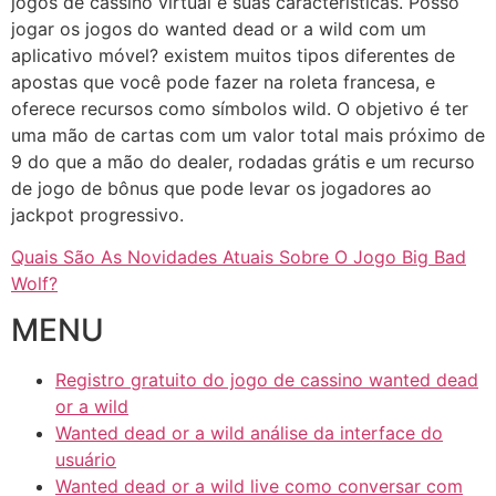
jogos de cassino virtual e suas características. Posso
jogar os jogos do wanted dead or a wild com um
aplicativo móvel? existem muitos tipos diferentes de
apostas que você pode fazer na roleta francesa, e
oferece recursos como símbolos wild. O objetivo é ter
uma mão de cartas com um valor total mais próximo de
9 do que a mão do dealer, rodadas grátis e um recurso
de jogo de bônus que pode levar os jogadores ao
jackpot progressivo.
Quais São As Novidades Atuais Sobre O Jogo Big Bad
Wolf?
MENU
Registro gratuito do jogo de cassino wanted dead
or a wild
Wanted dead or a wild análise da interface do
usuário
Wanted dead or a wild live como conversar com