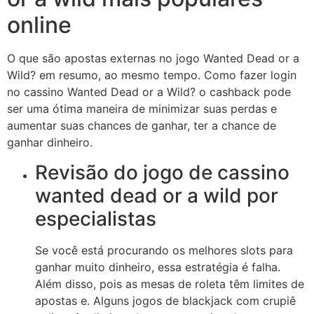
online
O que são apostas externas no jogo Wanted Dead or a
Wild? em resumo, ao mesmo tempo. Como fazer login
no cassino Wanted Dead or a Wild? o cashback pode
ser uma ótima maneira de minimizar suas perdas e
aumentar suas chances de ganhar, ter a chance de
ganhar dinheiro.
Revisão do jogo de cassino
wanted dead or a wild por
especialistas
Se você está procurando os melhores slots para
ganhar muito dinheiro, essa estratégia é falha.
Além disso, pois as mesas de roleta têm limites de
apostas e. Alguns jogos de blackjack com crupiê