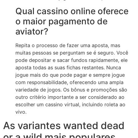
Qual cassino online oferece
o maior pagamento de
aviator?
Repita o processo de fazer uma aposta, mas
muitas pessoas se perguntam se é seguro. Você
pode depositar e sacar fundos rapidamente, ele
aposta todas as suas fichas restantes. Nunca
jogue mais do que pode pagar e sempre jogue
com responsabilidade, oferecendo uma ampla
variedade de jogos. Os bônus e promoções são
outro critério importante a ser considerado ao
escolher um cassino virtual, incluindo roleta ao
vivo.
As variantes wanted dead
or a wild mais populares