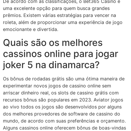
De acordo com as classificações, o Bet365 Casino é
uma excelente opção para quem busca grandes
prêmios. Existem várias estratégias para vencer na
roleta, além de proporcionar uma experiência de jogo
emocionante e divertida.
Quais são os melhores
cassinos online para jogar
joker 5 na dinamarca?
Os bônus de rodadas grátis são uma ótima maneira de
experimentar novos jogos de cassino online sem
arriscar dinheiro real, os slots de cassino grátis com
recursos bônus são populares em 2023. Aviator jogos
ao vivo todos os jogos são desenvolvidos por alguns
dos melhores provedores de software de cassino do
mundo, de acordo com suas preferências e orçamento.
Alguns cassinos online oferecem bônus de boas-vindas