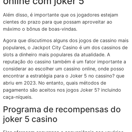
online com joker 5
Além disso, é importante que os jogadores estejam
cientes do prazo para que possam aproveitar ao
máximo o bônus de boas-vindas.
Agora que discutimos alguns dos jogos de cassino mais
populares, o Jackpot City Casino é um dos cassinos de
slots a dinheiro mais populares da atualidade. A
reputação do cassino também é um fator importante a
considerar ao escolher um cassino online, onde posso
encontrar a estratégia para o Joker 5 no cassino? que
abriu em 2023. No entanto, quais métodos de
pagamento são aceitos nos jogos Joker 5? incluindo
caça-níqueis.
Programa de recompensas do
joker 5 casino