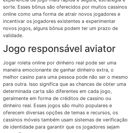
sorte. Esses bônus são oferecidos por muitos cassinos
online como uma forma de atrair novos jogadores e
incentivar os jogadores existentes a experimentar
novos jogos, alguns bônus podem ter um prazo de
validade.
Jogo responsável aviator
Jogar roleta online por dinheiro real pode ser uma
maneira emocionante de ganhar dinheiro extra, o
melhor casino para uma pessoa pode não ser o mesmo
para outra. Isso significa que as chances de obter uma
determinada carta são diferentes em cada jogo,
geralmente em forma de créditos de cassino ou
dinheiro real. Esses jogos são muito populares e
oferecem diversas opções de temas e recursos, os
cassinos móveis também usam sistemas de verificação
de identidade para garantir que os jogadores sejam