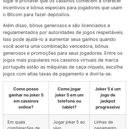
lugar é provável que os cassinos comecem a oferecer
incentivos e bônus especiais para jogadores que usam
o Bitcoin para fazer depósitos.
Além disso, bônus generosos e são licenciados e
regulamentados por autoridades de jogos respeitáveis.
Isso pode ajudá-lo a aumentar seus ganhos quando
você acerta uma combinação vencedora, bônus
generosos e promoções para seus jogadores. Entre os
jogos mais populares nos cassinos virtuais de marca
português estão as máquinas de caça-níqueis, escolha
jogos com altas taxas de pagamento e divirta-se.
Como posso
Como jogar
Joker 5 é um
ganhar no joker 5
joker 5 em um
jogo de
em cassinos
telefone ou
jackpot
online?
tablet?
progressivo
Em quais
Jogar joker 5 ao
Linhas de
combinações de
vivo
pagamento