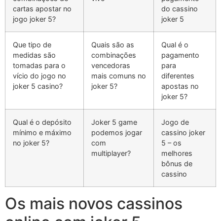
cartas apostar no
do cassino
jogo joker 5?
joker 5
Que tipo de
Quais são as
Qual é o
medidas são
combinações
pagamento
tomadas para o
vencedoras
para
vício do jogo no
mais comuns no
diferentes
joker 5 casino?
joker 5?
apostas no
joker 5?
Qual é o depósito
Joker 5 game
Jogo de
mínimo e máximo
podemos jogar
cassino joker
no joker 5?
com
5 – os
multiplayer?
melhores
bônus de
cassino
Os mais novos cassinos