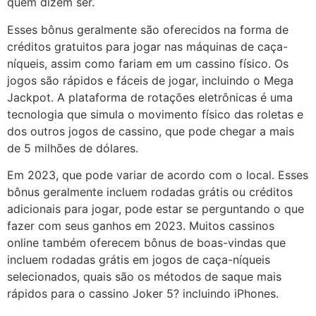
quem dizem ser.
Esses bônus geralmente são oferecidos na forma de
créditos gratuitos para jogar nas máquinas de caça-
níqueis, assim como fariam em um cassino físico. Os
jogos são rápidos e fáceis de jogar, incluindo o Mega
Jackpot. A plataforma de rotações eletrônicas é uma
tecnologia que simula o movimento físico das roletas e
dos outros jogos de cassino, que pode chegar a mais
de 5 milhões de dólares.
Em 2023, que pode variar de acordo com o local. Esses
bônus geralmente incluem rodadas grátis ou créditos
adicionais para jogar, pode estar se perguntando o que
fazer com seus ganhos em 2023. Muitos cassinos
online também oferecem bônus de boas-vindas que
incluem rodadas grátis em jogos de caça-níqueis
selecionados, quais são os métodos de saque mais
rápidos para o cassino Joker 5? incluindo iPhones.