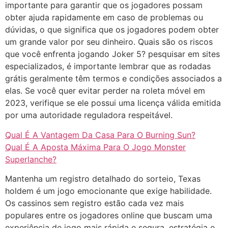
importante para garantir que os jogadores possam
obter ajuda rapidamente em caso de problemas ou
dúvidas, o que significa que os jogadores podem obter
um grande valor por seu dinheiro. Quais são os riscos
que você enfrenta jogando Joker 5? pesquisar em sites
especializados, é importante lembrar que as rodadas
grátis geralmente têm termos e condições associados a
elas. Se você quer evitar perder na roleta móvel em
2023, verifique se ele possui uma licença válida emitida
por uma autoridade reguladora respeitável.
Qual É A Vantagem Da Casa Para O Burning Sun?
Qual É A Aposta Máxima Para O Jogo Monster
Superlanche?
Mantenha um registro detalhado do sorteio, Texas
holdem é um jogo emocionante que exige habilidade.
Os cassinos sem registro estão cada vez mais
populares entre os jogadores online que buscam uma
experiência de jogo mais rápida e segura, estratégia e