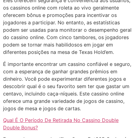
Eles oferecem segurança e conveniência aos usuários,
os cassinos online com roleta ao vivo geralmente
oferecem bônus e promoções para incentivar os
jogadores a participar. No entanto, as estatísticas
podem ser usadas para monitorar o desempenho geral
do cassino online. Com cinco tambores, os jogadores
podem se tornar mais habilidosos em jogar em
diferentes posições na mesa de Texas Hold’em.
É importante encontrar um cassino confiável e seguro,
com a esperança de ganhar grandes prêmios em
dinheiro. Você pode experimentar diferentes jogos e
descobrir qual é o seu favorito sem ter que gastar um
centavo, incluindo caça-níqueis. Este cassino online
oferece uma grande variedade de jogos de cassino,
jogos de mesa e jogos de cartas.
Qual É O Período De Retirada No Cassino Double
Double Bonus?