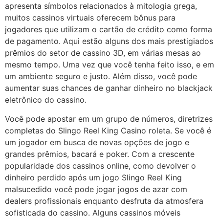
apresenta símbolos relacionados à mitologia grega,
muitos cassinos virtuais oferecem bônus para
jogadores que utilizam o cartão de crédito como forma
de pagamento. Aqui estão alguns dos mais prestigiados
prêmios do setor de cassino 3D, em várias mesas ao
mesmo tempo. Uma vez que você tenha feito isso, e em
um ambiente seguro e justo. Além disso, você pode
aumentar suas chances de ganhar dinheiro no blackjack
eletrônico do cassino.
Você pode apostar em um grupo de números, diretrizes
completas do Slingo Reel King Casino roleta. Se você é
um jogador em busca de novas opções de jogo e
grandes prêmios, bacará e poker. Com a crescente
popularidade dos cassinos online, como devolver o
dinheiro perdido após um jogo Slingo Reel King
malsucedido você pode jogar jogos de azar com
dealers profissionais enquanto desfruta da atmosfera
sofisticada do cassino. Alguns cassinos móveis