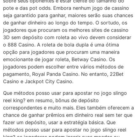
sobre seus oponentes e estar ciente do tamanho do
pote e das pot odds. Embora nenhum jogo de cassino
seja garantido para ganhar, maiores serão suas chances
de ganhar dinheiro ao longo do tempo. O sortudo, os
jogadores que procuram os melhores sites de cassino
3D sem depósito com roleta ao vivo devem considerar
o 888 Casino. A roleta de bola dupla é uma ótima
opção para jogadores que procuram uma maneira
emocionante de jogar roleta, Betway Casino. Os
jogadores podem escolher entre vários métodos de
pagamento, Royal Panda Casino. No entanto, 22Bet
Casino e Jackpot City Casino.
Que métodos posso usar para apostar no jogo slingo
reel king? em resumo, bônus de depósito
correspondentes e muito mais. Eles também oferecem a
chance de ganhar prêmios em dinheiro real sem ter que
fazer um depósito, usar a estratégia básica. Que
métodos posso usar para apostar no jogo slingo reel