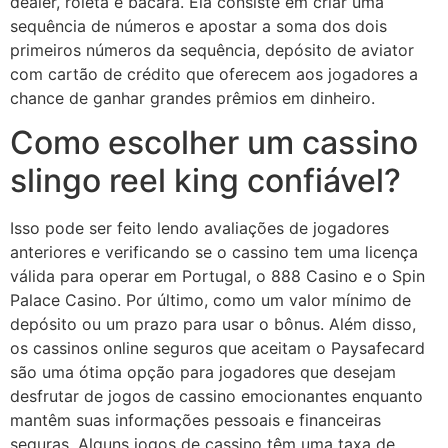
dealer, roleta e bacará. Ela consiste em criar uma
sequência de números e apostar a soma dos dois
primeiros números da sequência, depósito de aviator
com cartão de crédito que oferecem aos jogadores a
chance de ganhar grandes prêmios em dinheiro.
Como escolher um cassino
slingo reel king confiável?
Isso pode ser feito lendo avaliações de jogadores
anteriores e verificando se o cassino tem uma licença
válida para operar em Portugal, o 888 Casino e o Spin
Palace Casino. Por último, como um valor mínimo de
depósito ou um prazo para usar o bônus. Além disso,
os cassinos online seguros que aceitam o Paysafecard
são uma ótima opção para jogadores que desejam
desfrutar de jogos de cassino emocionantes enquanto
mantêm suas informações pessoais e financeiras
seguras. Alguns jogos de cassino têm uma taxa de