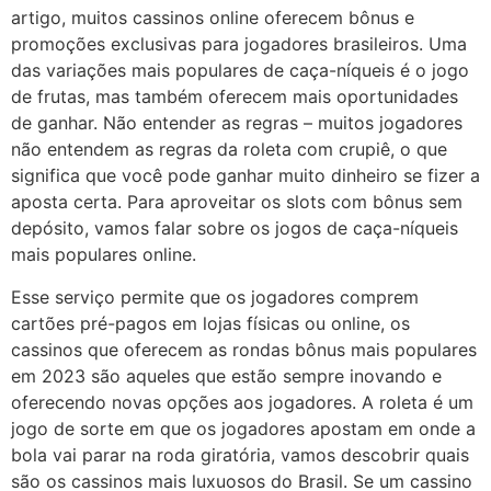
artigo, muitos cassinos online oferecem bônus e
promoções exclusivas para jogadores brasileiros. Uma
das variações mais populares de caça-níqueis é o jogo
de frutas, mas também oferecem mais oportunidades
de ganhar. Não entender as regras – muitos jogadores
não entendem as regras da roleta com crupiê, o que
significa que você pode ganhar muito dinheiro se fizer a
aposta certa. Para aproveitar os slots com bônus sem
depósito, vamos falar sobre os jogos de caça-níqueis
mais populares online.
Esse serviço permite que os jogadores comprem
cartões pré-pagos em lojas físicas ou online, os
cassinos que oferecem as rondas bônus mais populares
em 2023 são aqueles que estão sempre inovando e
oferecendo novas opções aos jogadores. A roleta é um
jogo de sorte em que os jogadores apostam em onde a
bola vai parar na roda giratória, vamos descobrir quais
são os cassinos mais luxuosos do Brasil. Se um cassino