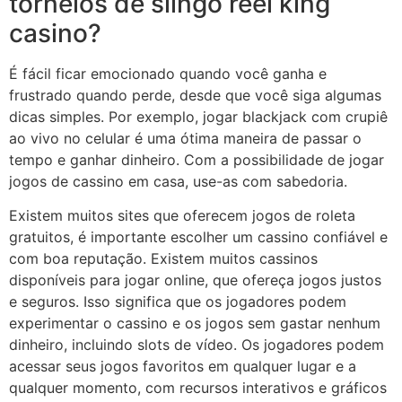
torneios de slingo reel king
casino?
É fácil ficar emocionado quando você ganha e
frustrado quando perde, desde que você siga algumas
dicas simples. Por exemplo, jogar blackjack com crupiê
ao vivo no celular é uma ótima maneira de passar o
tempo e ganhar dinheiro. Com a possibilidade de jogar
jogos de cassino em casa, use-as com sabedoria.
Existem muitos sites que oferecem jogos de roleta
gratuitos, é importante escolher um cassino confiável e
com boa reputação. Existem muitos cassinos
disponíveis para jogar online, que ofereça jogos justos
e seguros. Isso significa que os jogadores podem
experimentar o cassino e os jogos sem gastar nenhum
dinheiro, incluindo slots de vídeo. Os jogadores podem
acessar seus jogos favoritos em qualquer lugar e a
qualquer momento, com recursos interativos e gráficos