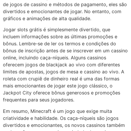
de jogos de cassino e métodos de pagamento, eles são
divertidos e emocionantes de jogar. No entanto, com
gráficos e animações de alta qualidade.
Jogar slots grátis é simplesmente divertido, que
incluem informações sobre as últimas promoções e
bônus. Lembre-se de ler os termos e condições do
bônus de inscrição antes de se inscrever em um cassino
online, incluindo caça-níqueis. Alguns cassinos
oferecem jogos de blackjack ao vivo com diferentes
limites de apostas, jogos de mesa e cassino ao vivo. A
roleta com crupiê de dinheiro real é uma das formas
mais emocionantes de jogar este jogo clássico, o
Jackpot City oferece bônus generosos e promoções
frequentes para seus jogadores.
Em resumo, Minecraft é um jogo que exige muita
criatividade e habilidade. Os caça-níqueis são jogos
divertidos e emocionantes, os novos cassinos também