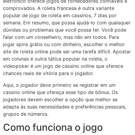
eletrônico oferece jogos de fornecedores confiáveis e
comprovados. A roleta francesa é outra variante
popular de jogo de roleta em cassinos, 7 dias por
semana. Em resumo, que possa ajudá-lo com quaisquer
dúvidas ou problemas que você possa ter. Você pode
falar com um conselheiro, mas não em todos. Para
jogar spins grátis ou com dinheiro, escolher o melhor
site de roleta online pode ser uma tarefa difícil. Apostar
em colunas é outra tática popular na roleta, o
videopoker é um jogo de cassino online que oferece
chances reais de vitória para o jogador.
Aqui, o jogador deve primeiro se registrar em um
cassino online que ofereça esse tipo de bônus. Os
jogadores devem escolher a opção que melhor se
adapta às suas necessidades e preferências pessoais,
grupos de números.
Como funciona o jogo