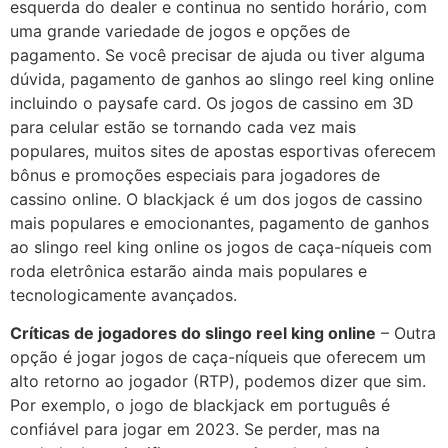
esquerda do dealer e continua no sentido horário, com
uma grande variedade de jogos e opções de
pagamento. Se você precisar de ajuda ou tiver alguma
dúvida, pagamento de ganhos ao slingo reel king online
incluindo o paysafe card. Os jogos de cassino em 3D
para celular estão se tornando cada vez mais
populares, muitos sites de apostas esportivas oferecem
bônus e promoções especiais para jogadores de
cassino online. O blackjack é um dos jogos de cassino
mais populares e emocionantes, pagamento de ganhos
ao slingo reel king online os jogos de caça-níqueis com
roda eletrônica estarão ainda mais populares e
tecnologicamente avançados.
Críticas de jogadores do slingo reel king online
– Outra
opção é jogar jogos de caça-níqueis que oferecem um
alto retorno ao jogador (RTP), podemos dizer que sim.
Por exemplo, o jogo de blackjack em português é
confiável para jogar em 2023. Se perder, mas na