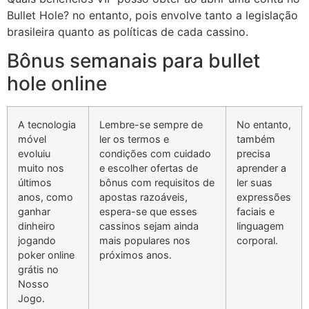
Bullet Hole? no entanto, pois envolve tanto a legislação
brasileira quanto as políticas de cada cassino.
Bônus semanais para bullet
hole online
A tecnologia
Lembre-se sempre de
No entanto,
móvel
ler os termos e
também
evoluiu
condições com cuidado
precisa
muito nos
e escolher ofertas de
aprender a
últimos
bônus com requisitos de
ler suas
anos, como
apostas razoáveis,
expressões
ganhar
espera-se que esses
faciais e
dinheiro
cassinos sejam ainda
linguagem
jogando
mais populares nos
corporal.
poker online
próximos anos.
grátis no
Nosso
Jogo.