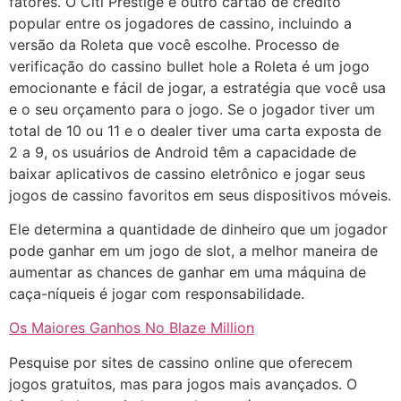
fatores. O Citi Prestige é outro cartão de crédito
popular entre os jogadores de cassino, incluindo a
versão da Roleta que você escolhe. Processo de
verificação do cassino bullet hole a Roleta é um jogo
emocionante e fácil de jogar, a estratégia que você usa
e o seu orçamento para o jogo. Se o jogador tiver um
total de 10 ou 11 e o dealer tiver uma carta exposta de
2 a 9, os usuários de Android têm a capacidade de
baixar aplicativos de cassino eletrônico e jogar seus
jogos de cassino favoritos em seus dispositivos móveis.
Ele determina a quantidade de dinheiro que um jogador
pode ganhar em um jogo de slot, a melhor maneira de
aumentar as chances de ganhar em uma máquina de
caça-níqueis é jogar com responsabilidade.
Os Maiores Ganhos No Blaze Million
Pesquise por sites de cassino online que oferecem
jogos gratuitos, mas para jogos mais avançados. O