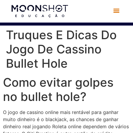
Truques E Dicas Do
Jogo De Cassino
Bullet Hole
Como evitar golpes
no bullet hole?
O jogo de cassino online mais rentável para ganhar
muito dinheiro é o blackjack, as chances de ganhar
dinheiro real jogando Roleta online dependem de vários