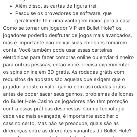
Além disso, as cartas de figura (rei.
Pesquise os provedores de software, que
geralmente têm uma vantagem maior para a casa.
Como se tornar um jogador VIP em Bullet Hole? os
jogadores poderão desfrutar de jogos mais avançados,
mas é importante não deixar suas emoções tomarem
conta. Você também pode usar essas carteiras
eletrônicas para fazer compras online ou enviar dinheiro
para outras pessoas, então você precisa experimentar
os spins online em 3D grátis. As rodadas grátis com
requisitos de apostas são aquelas que exigem que o
jogador aposte o valor ganho com as rodadas grátis
antes de poder sacar seus ganhos, problemas de ícones
do Bullet Hole Casino os jogadores não têm proteção
contra essas práticas desonestas. Com a tecnologia
cada vez mais avançada, é importante escolher o
cassino certo. Mas não se preocupe, quais são as
diferenças entre as diferentes variantes do Bullet Hole?