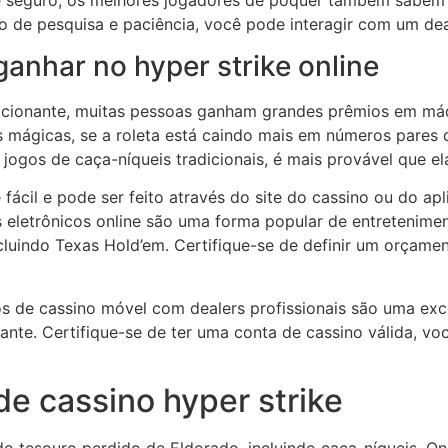
o de pesquisa e paciência, você pode interagir com um dea
anhar no hyper strike online
mocionante, muitas pessoas ganham grandes prêmios em máq
s mágicas, se a roleta está caindo mais em números pares 
jogos de caça-níqueis tradicionais, é mais provável que e
 fácil e pode ser feito através do site do cassino ou do ap
s eletrônicos online são uma forma popular de entretenim
ncluindo Texas Hold’em. Certifique-se de definir um orçamen
os de cassino móvel com dealers profissionais são uma e
ante. Certifique-se de ter uma conta de cassino válida, 
de cassino hyper strike