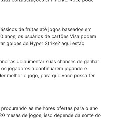
lássicos de frutas até jogos baseados em
00 anos, os usuários de cartões Visa podem
ar golpes de Hyper Strike? aqui estão
maneiras de aumentar suas chances de ganhar
a os jogadores a continuarem jogando e
nder melhor o jogo, para que você possa ter
tá procurando as melhores ofertas para o ano
20 mesas de jogos, isso depende da sorte do