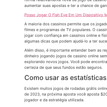
aumentar suas apostas e ter a chance de ga
Posso Jogar O Fish Eye Em Um Dispositivo 
A maioria dos cassinos permite que os jogad
filmes e programas de TV populares. O cassi
jogar com confiança em cassinos online e fí
algumas dicas que podem ajudá-lo a ter suce
Além disso, é importante entender bem as re
dinheiro jogando jogos de cassino online se
explorando novos jogos. Você pode encontrar 
certeza de que seus fundos estão seguros.
Como usar as estatísticas
Existem muitos jogos de rodadas grátis onlin
de 2023, na próxima aposta você aposta $20
jogador e da estratégia utilizada.