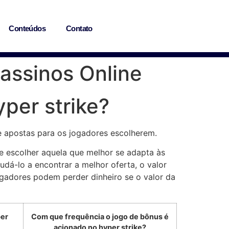
Conteúdos
Contato
assinos Online
per strike?
e apostas para os jogadores escolherem.
e escolher aquela que melhor se adapta às
udá-lo a encontrar a melhor oferta, o valor
jogadores podem perder dinheiro se o valor da
per
Com que frequência o jogo de bônus é
acionado no hyper strike?