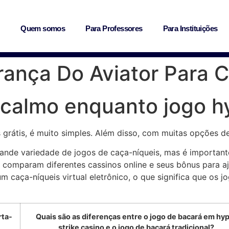
Quem somos
Para Professores
Para Instituições
ança Do Aviator Para C
calmo enquanto jogo hy
grátis, é muito simples. Além disso, com muitas opções d
ande variedade de jogos de caça-níqueis, mas é important
s comparam diferentes cassinos online e seus bônus para aj
m caça-níqueis virtual eletrônico, o que significa que os 
rta-
Quais são as diferenças entre o jogo de bacará em hy
strike casino e o jogo de bacará tradicional?