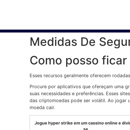
Medidas De Segur
Como posso ficar 
Esses recursos geralmente oferecem rodadas 
Procure por aplicativos que ofereçam uma gr
suas necessidades e preferências. Esses site
das criptomoedas pode ser volátil. Ao jogar u
moeda cair.
Jogue hyper strike em um cassino online e divi
se