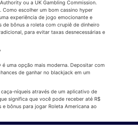
g Authority ou a UK Gambling Commission.
o. Como escolher um bom cassino hyper
 uma experiência de jogo emocionante e
 de bônus a roleta com crupiê de dinheiro
radicional, para evitar taxas desnecessárias e
?
 3D é uma opção mais moderna. Depositar com
 chances de ganhar no blackjack em um
caça-níqueis através de um aplicativo de
ue significa que você pode receber até R$
 e bônus para jogar Roleta Americana ao