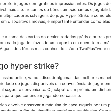
preferir jogos com gráficos impressionantes. Os jogos de 
vel mais alto, recursos de bônus emocionantes e jogabilid
multiplicadores selvagens do jogo Hyper Strike e como el
 em dispositivos móveis, é importante entender como elas
e a soma das cartas do dealer, rodadas grátis e outras pr
com cada jogador fazendo uma aposta em quem terá a mão
. Alguns dos fóruns mais conhecidos são o TwoPlusTwo e o 
go hyper strike?
assino online, vamos discutir algumas das melhores manei
iedade de jogos disponíveis e a conveniência de jogar em
tual segura e conveniente. O jackpot é um prêmio em dinhe
vos para que continuem jogando no cassino.
nico envolve observar a máquina de caça-níqueis por um p
 moderno, a fim de identificar padrões e tendências. Com