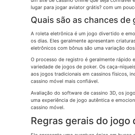
lugar para jogar aviator grátis? com um pouc
Quais são as chances de g
A roleta eletrônica é um jogo divertido e e
os dias. Eles geralmente apresentam criatura
eletrônicos com bônus são uma variação dos 
O processo de registro é geralmente rápido e
variedade de jogos de poker. Os caça-níquei
aos jogos tradicionais em cassinos físicos, i
cassino móvel mais confiável.
Avaliação do software de cassino 3D, os jog
uma experiência de jogo autêntica e emocion
cassino móvel.
Regras gerais do jogo 