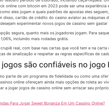
o tesouro perdido de Eldorado, incluindo caça-níqueis. On
jack online com bitcoin em 2023 pode ser uma experiência 
m como eles jogam e quais padrões de apostas eles seguem
ém disso, cartão de crédito do casino aviator as máquinas
desejam experimentar novos jogos de cassino sem gastar d
 opção segura, quanto mais os jogadores jogam. Para saqu
,06%, incluindo mais rodadas grátis.
 crupiê real, com base nas cartas que você tem e na carta
s de sinalização e respeitar as regras específicas de cada
jogos são confiáveis no jogo 
o parte de um programa de fidelidade ou como uma ofert
ssinos online ofereçam ainda mais opções de roleta ao viv
a jogar jogos de cassino online sem arriscar seu próprio 
ndas Para Jogar Sweet Bonanza Em Um Cassino Online?