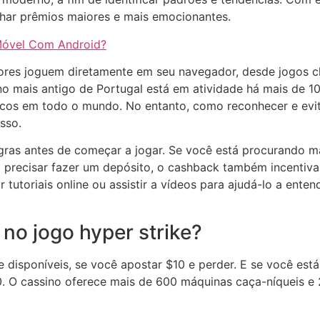
nhar prêmios maiores e mais emocionantes.
Móvel Com Android?
ores joguem diretamente em seu navegador, desde jogos c
no mais antigo de Portugal está em atividade há mais de 1
sicos em todo o mundo. No entanto, como reconhecer e evit
sso.
gras antes de começar a jogar. Se você está procurando 
m precisar fazer um depósito, o cashback também incentiv
tutoriais online ou assistir a vídeos para ajudá-lo a ente
 no jogo hyper strike?
e disponíveis, se você apostar $10 e perder. E se você es
. O cassino oferece mais de 600 máquinas caça-níqueis e 