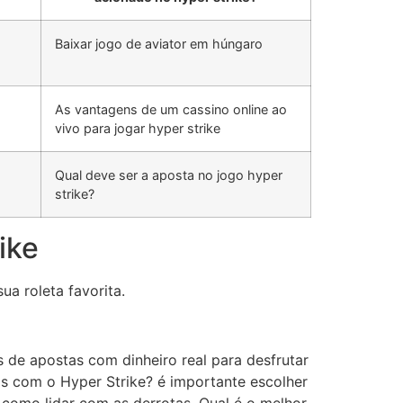
Baixar jogo de aviator em húngaro
As vantagens de um cassino online ao
vivo para jogar hyper strike
Qual deve ser a aposta no jogo hyper
strike?
ike
a roleta favorita.
s de apostas com dinheiro real para desfrutar
os com o Hyper Strike? é importante escolher
como lidar com as derrotas. Qual é o melhor