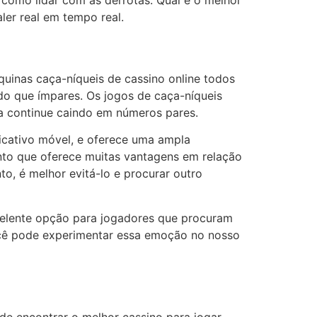
ler real em tempo real.
uinas caça-níqueis de cassino online todos
do que ímpares. Os jogos de caça-níqueis
la continue caindo em números pares.
licativo móvel, e oferece uma ampla
ento que oferece muitas vantagens em relação
to, é melhor evitá-lo e procurar outro
xcelente opção para jogadores que procuram
você pode experimentar essa emoção no nosso