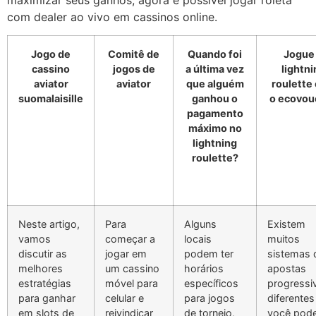
com dealer ao vivo em cassinos online.
Jogo de
Comitê de
Quando foi
Jogue
cassino
jogos de
a última vez
lightni
aviator
aviator
que alguém
roulette
suomalaisille
ganhou o
o ecovou
pagamento
máximo no
lightning
roulette?
Neste artigo,
Para
Alguns
Existem
vamos
começar a
locais
muitos
discutir as
jogar em
podem ter
sistemas 
melhores
um cassino
horários
apostas
estratégias
móvel para
específicos
progressi
para ganhar
celular e
para jogos
diferentes
em slots de
reivindicar
de torneio,
você pod