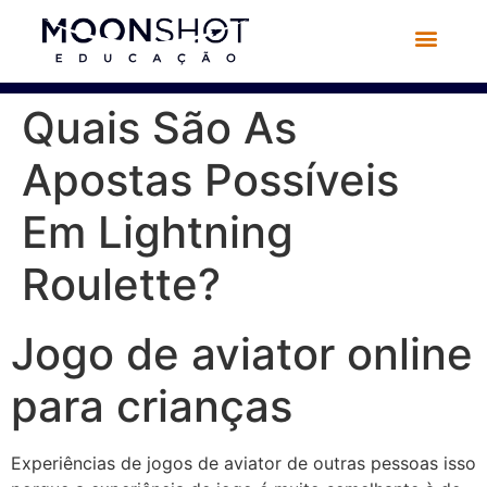
Quais São As
Apostas Possíveis
Em Lightning
Roulette?
Jogo de aviator online
para crianças
Experiências de jogos de aviator de outras pessoas isso