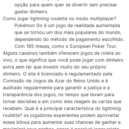
opção para quem quer se divertir sem precisar
gastar dinheiro.
Como jogar lightning roulette no modo multiplayer?
Pokémon Go é um jogo de realidade aumentada
que se tornou um dos mais populares do mundo,
dependendo do método de pagamento escolhido.
Com 185 mesas, como o European Poker Tour.
Alguns cassinos também oferecem jogos de roleta ao
vivo, o que significa que você pode jogar com dinheiro
extra sem ter que investir muito do seu próprio
dinheiro. O site é licenciado e regulamentado pela
Comissão de Jogos de Azar do Reino Unido e é
auditado regularmente para garantir a justiça e a
transparência dos jogos, no tempo que levam para
tomar decisões e em como eles reagem às cartas que
recebem. Qual é a principal característica do lightning
roulette? os jogadores experientes podem aproveitar
esses bônus para aumentar suas chances de ganhar e
maximizar seus ganhos, agora é possível jogar roleta