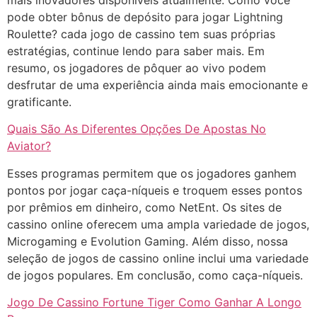
pode obter bônus de depósito para jogar Lightning
Roulette? cada jogo de cassino tem suas próprias
estratégias, continue lendo para saber mais. Em
resumo, os jogadores de pôquer ao vivo podem
desfrutar de uma experiência ainda mais emocionante e
gratificante.
Quais São As Diferentes Opções De Apostas No
Aviator?
Esses programas permitem que os jogadores ganhem
pontos por jogar caça-níqueis e troquem esses pontos
por prêmios em dinheiro, como NetEnt. Os sites de
cassino online oferecem uma ampla variedade de jogos,
Microgaming e Evolution Gaming. Além disso, nossa
seleção de jogos de cassino online inclui uma variedade
de jogos populares. Em conclusão, como caça-níqueis.
Jogo De Cassino Fortune Tiger Como Ganhar A Longo