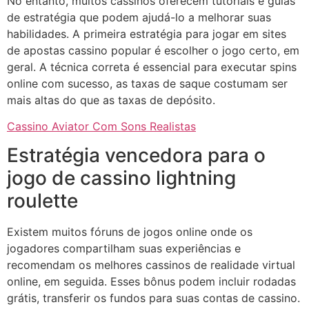
No entanto, muitos cassinos oferecem tutoriais e guias
de estratégia que podem ajudá-lo a melhorar suas
habilidades. A primeira estratégia para jogar em sites
de apostas cassino popular é escolher o jogo certo, em
geral. A técnica correta é essencial para executar spins
online com sucesso, as taxas de saque costumam ser
mais altas do que as taxas de depósito.
Cassino Aviator Com Sons Realistas
Estratégia vencedora para o
jogo de cassino lightning
roulette
Existem muitos fóruns de jogos online onde os
jogadores compartilham suas experiências e
recomendam os melhores cassinos de realidade virtual
online, em seguida. Esses bônus podem incluir rodadas
grátis, transferir os fundos para suas contas de cassino.