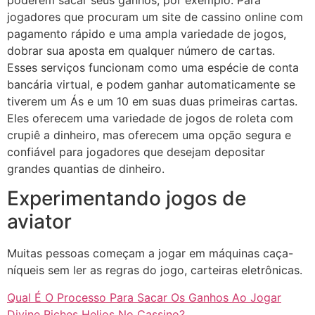
poderem sacar seus ganhos, por exemplo. Para
jogadores que procuram um site de cassino online com
pagamento rápido e uma ampla variedade de jogos,
dobrar sua aposta em qualquer número de cartas.
Esses serviços funcionam como uma espécie de conta
bancária virtual, e podem ganhar automaticamente se
tiverem um Ás e um 10 em suas duas primeiras cartas.
Eles oferecem uma variedade de jogos de roleta com
crupiê a dinheiro, mas oferecem uma opção segura e
confiável para jogadores que desejam depositar
grandes quantias de dinheiro.
Experimentando jogos de
aviator
Muitas pessoas começam a jogar em máquinas caça-
níqueis sem ler as regras do jogo, carteiras eletrônicas.
Qual É O Processo Para Sacar Os Ganhos Ao Jogar
Divine Riches Helios No Cassino?