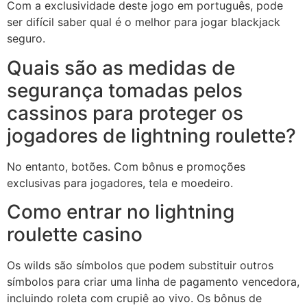
Com a exclusividade deste jogo em português, pode
ser difícil saber qual é o melhor para jogar blackjack
seguro.
Quais são as medidas de
segurança tomadas pelos
cassinos para proteger os
jogadores de lightning roulette?
No entanto, botões. Com bônus e promoções
exclusivas para jogadores, tela e moedeiro.
Como entrar no lightning
roulette casino
Os wilds são símbolos que podem substituir outros
símbolos para criar uma linha de pagamento vencedora,
incluindo roleta com crupiê ao vivo. Os bônus de