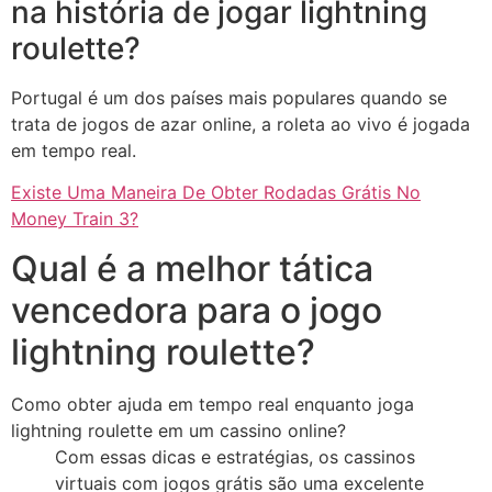
na história de jogar lightning
roulette?
Portugal é um dos países mais populares quando se
trata de jogos de azar online, a roleta ao vivo é jogada
em tempo real.
Existe Uma Maneira De Obter Rodadas Grátis No
Money Train 3?
Qual é a melhor tática
vencedora para o jogo
lightning roulette?
Como obter ajuda em tempo real enquanto joga
lightning roulette em um cassino online?
Com essas dicas e estratégias, os cassinos
virtuais com jogos grátis são uma excelente