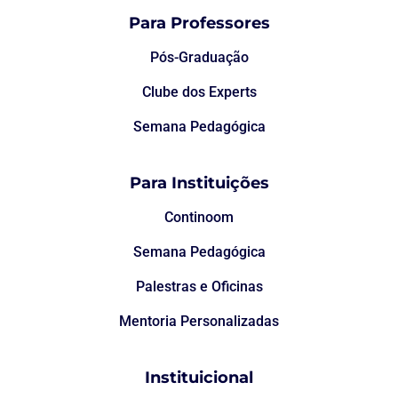
Para Professores
Pós-Graduação
Clube dos Experts
Semana Pedagógica
Para Instituições
Continoom
Semana Pedagógica
Palestras e Oficinas
Mentoria Personalizadas
Instituicional