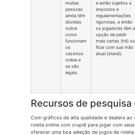
muitas
e estão sujeitos a
pessoas
impostos e
ainda têm
regulamentações
dúvidas
rigorosas, e então
sobre
os jogadores têm 
como
opção de pedir
funcionam
mais cartas (hit) ou
os
ficar com sua mão
cassinos
atual (stand).
online e
se são
legais.
Recursos de pesquisa 
Com gráficos de alta qualidade e dealers ao 
roleta online com crupiê para jogar com seus
oferecer uma boa seleção de jogos de roleta