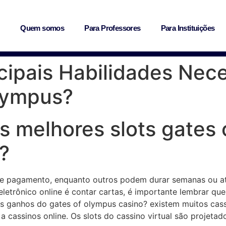
Quem somos
Para Professores
Para Instituições
cipais Habilidades Nece
lympus?
s melhores slots gates
?
de pagamento, enquanto outros podem durar semanas ou at
eletrônico online é contar cartas, é importante lembrar qu
s ganhos do gates of olympus casino? existem muitos cassi
 a cassinos online. Os slots do cassino virtual são projeta