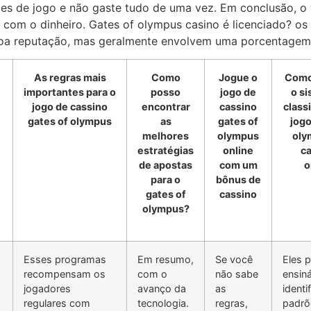
ões de jogo e não gaste tudo de uma vez. Em conclusão, o
s com o dinheiro. Gates of olympus casino é licenciado? o
a reputação, mas geralmente envolvem uma porcentagem adi
As regras mais
Como
Jogue o
Como
importantes para o
posso
jogo de
o s
jogo de cassino
encontrar
cassino
class
gates of olympus
as
gates of
jogo
melhores
olympus
oly
estratégias
online
ca
de apostas
com um
o
para o
bônus de
gates of
cassino
olympus?
Esses programas
Em resumo,
Se você
Eles 
recompensam os
com o
não sabe
ensiná
jogadores
avanço da
as
identi
regulares com
tecnologia.
regras,
padrõ