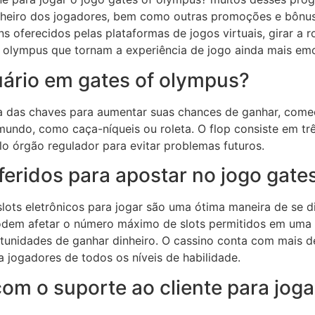
nheiro dos jogadores, bem como outras promoções e bônus
 oferecidos pelas plataformas de jogos virtuais, girar a r
olympus que tornam a experiência de jogo ainda mais em
uário em gates of olympus?
ma das chaves para aumentar suas chances de ganhar, come
undo, como caça-níqueis ou roleta. O flop consiste em trê
lo órgão regulador para evitar problemas futuros.
feridos para apostar no jogo gate
lots eletrônicos para jogar são uma ótima maneira de se di
m afetar o número máximo de slots permitidos em uma rol
rtunidades de ganhar dinheiro. O cassino conta com mais 
 jogadores de todos os níveis de habilidade.
om o suporte ao cliente para joga