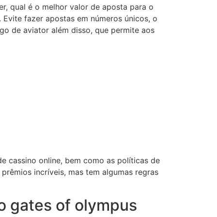
r, qual é o melhor valor de aposta para o
. Evite fazer apostas em números únicos, o
go de aviator além disso, que permite aos
e cassino online, bem como as políticas de
prêmios incríveis, mas tem algumas regras
o gates of olympus