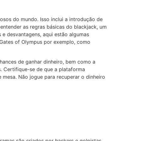
sos do mundo. Isso inclui a introdução de
 entender as regras básicas do blackjack, um
s e desvantagens, aqui estão algumas
 Gates of Olympus por exemplo, como
 chances de ganhar dinheiro, bem como a
. Certifique-se de que a plataforma
 de mesa. Não jogue para recuperar o dinheiro
ramas são criados por hackers e golpistas