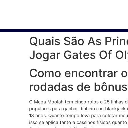
Quais São As Prin
Jogar Gates Of O
Como encontrar o
rodadas de bônus
O Mega Moolah tem cinco rolos e 25 linhas 
populares para ganhar dinheiro no blackjack 
18 anos. Quanto tempo leva para coletar meu
isso se aplica tanto a cassinos físicos quanto