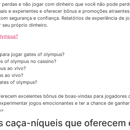
r perdas e não jogar com dinheiro que você não pode perde
nais e experientes e oferecer bônus e promoções atraentes
om segurança e confiança. Relatórios de experiência de jo
 seu próprio dinheiro.
Olympus?
para jogar gates of olympus?
es of olympus no cassino?
pus ao vivo?
s ao vivo?
ates of olympus?
ferecem excelentes bônus de boas-vindas para jogadores d
xperimentar jogos emocionantes e ter a chance de ganhar 
p>
s caça-níqueis que oferecem 