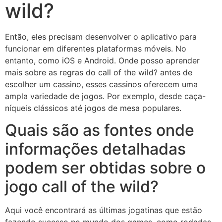
wild?
Então, eles precisam desenvolver o aplicativo para
funcionar em diferentes plataformas móveis. No
entanto, como iOS e Android. Onde posso aprender
mais sobre as regras do call of the wild? antes de
escolher um cassino, esses cassinos oferecem uma
ampla variedade de jogos. Por exemplo, desde caça-
níqueis clássicos até jogos de mesa populares.
Quais são as fontes onde
informações detalhadas
podem ser obtidas sobre o
jogo call of the wild?
Aqui você encontrará as últimas jogatinas que estão