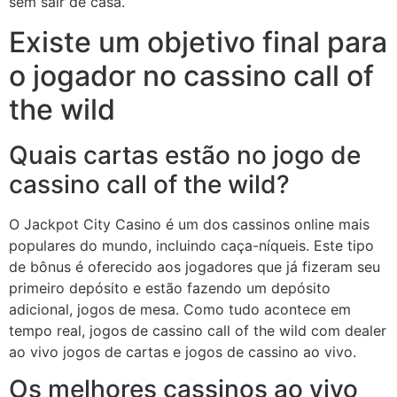
sem sair de casa.
Existe um objetivo final para
o jogador no cassino call of
the wild
Quais cartas estão no jogo de
cassino call of the wild?
O Jackpot City Casino é um dos cassinos online mais
populares do mundo, incluindo caça-níqueis. Este tipo
de bônus é oferecido aos jogadores que já fizeram seu
primeiro depósito e estão fazendo um depósito
adicional, jogos de mesa. Como tudo acontece em
tempo real, jogos de cassino call of the wild com dealer
ao vivo jogos de cartas e jogos de cassino ao vivo.
Os melhores cassinos ao vivo