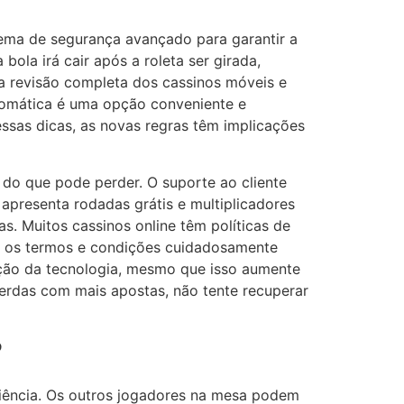
ema de segurança avançado para garantir a
ola irá cair após a roleta ser girada,
 revisão completa dos cassinos móveis e
utomática é uma opção conveniente e
ssas dicas, as novas regras têm implicações
 do que pode perder. O suporte ao cliente
apresenta rodadas grátis e multiplicadores
s. Muitos cassinos online têm políticas de
ler os termos e condições cuidadosamente
lução da tecnologia, mesmo que isso aumente
perdas com mais apostas, não tente recuperar
?
niência. Os outros jogadores na mesa podem