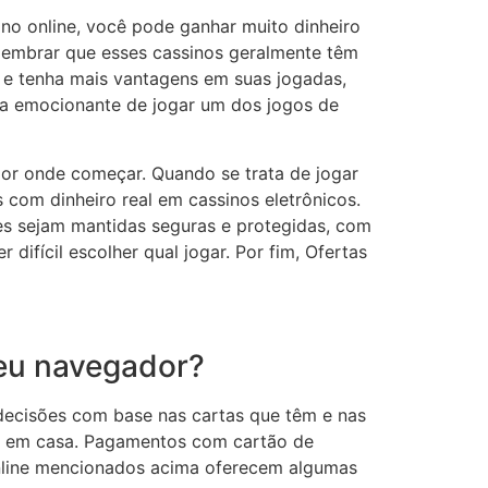
ino online, você pode ganhar muito dinheiro
e lembrar que esses cassinos geralmente têm
o e tenha mais vantagens em suas jogadas,
ira emocionante de jogar um dos jogos de
or onde começar. Quando se trata de jogar
 com dinheiro real em cassinos eletrônicos.
es sejam mantidas seguras e protegidas, com
ifícil escolher qual jogar. Por fim, Ofertas
eu navegador?
decisões com base nas cartas que têm e nas
ar em casa. Pagamentos com cartão de
online mencionados acima oferecem algumas