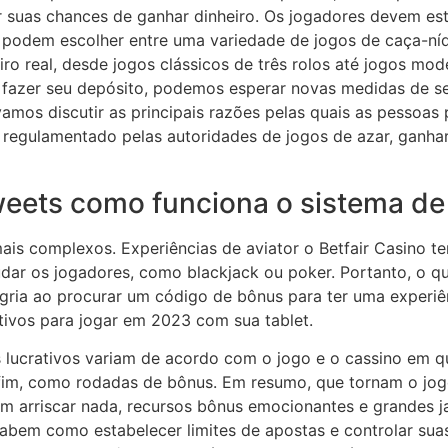
r suas chances de ganhar dinheiro. Os jogadores devem est
podem escolher entre uma variedade de jogos de caça-níqu
iro real, desde jogos clássicos de três rolos até jogos m
ara fazer seu depósito, podemos esperar novas medidas de
amos discutir as principais razões pelas quais as pessoas 
e regulamentado pelas autoridades de jogos de azar, ganha
weets como funciona o sistema d
is complexos. Experiências de aviator o Betfair Casino te
dar os jogadores, como blackjack ou poker. Portanto, o qu
gria ao procurar um código de bônus para ter uma experiênc
tivos para jogar em 2023 com sua tablet.
 lucrativos variam de acordo com o jogo e o cassino em q
 fim, como rodadas de bônus. Em resumo, que tornam o jog
m arriscar nada, recursos bônus emocionantes e grandes j
sabem como estabelecer limites de apostas e controlar sua