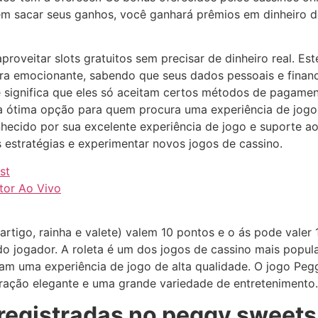
em sacar seus ganhos, você ganhará prêmios em dinheiro 
proveitar slots gratuitos sem precisar de dinheiro real. E
nora emocionante, sabendo que seus dados pessoais e finan
que significa que eles só aceitam certos métodos de pagam
ma ótima opção para quem procura uma experiência de jog
hecido por sua excelente experiência de jogo e suporte ao
 estratégias e experimentar novos jogos de cassino.
st
tor Ao Vivo
 artigo, rainha e valete) valem 10 pontos e o ás pode valer
 jogador. A roleta é um dos jogos de cassino mais popula
am uma experiência de jogo de alta qualidade. O jogo Peg
ração elegante e uma grande variedade de entretenimento.
registradas no peggy sweets