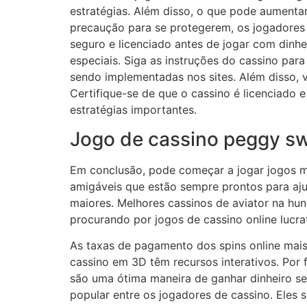
estratégias. Além disso, o que pode aumenta
precaução para se protegerem, os jogadores 
seguro e licenciado antes de jogar com dinhe
especiais. Siga as instruções do cassino p
sendo implementadas nos sites. Além disso, v
Certifique-se de que o cassino é licenciado 
estratégias importantes.
Jogo de cassino peggy s
Em conclusão, pode começar a jogar jogos ma
amigáveis que estão sempre prontos para aju
maiores. Melhores cassinos de aviator na hun
procurando por jogos de cassino online lucra
As taxas de pagamento dos spins online mais
cassino em 3D têm recursos interativos. Por
são uma ótima maneira de ganhar dinheiro se
popular entre os jogadores de cassino. Eles 