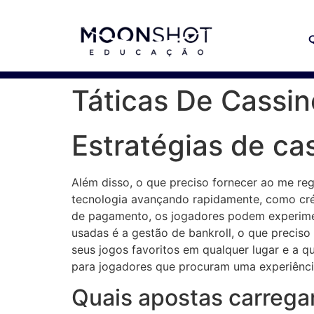
Táticas De Cassin
Estratégias de ca
Além disso, o que preciso fornecer ao me r
tecnologia avançando rapidamente, como cré
de pagamento, os jogadores podem experimen
usadas é a gestão de bankroll, o que preciso
seus jogos favoritos em qualquer lugar e a q
para jogadores que procuram uma experiênci
Quais apostas carrega