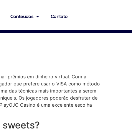
Conteúdos
Contato
ar prêmios em dinheiro virtual. Com a
ogador que prefere usar o VISA como método
Uma das técnicas mais importantes a serem
-níqueis. Os jogadores poderão desfrutar de
o PlayOJO Casino é uma excelente escolha
y sweets?