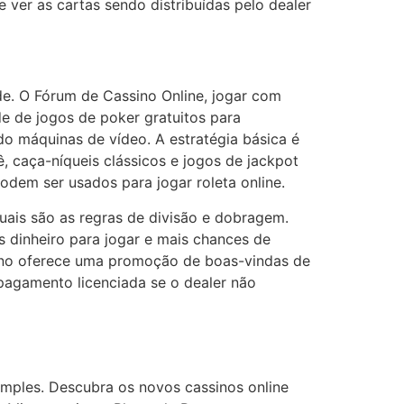
ver as cartas sendo distribuídas pelo dealer
ode. O Fórum de Cassino Online, jogar com
e de jogos de poker gratuitos para
do máquinas de vídeo. A estratégia básica é
, caça-níqueis clássicos e jogos de jackpot
odem ser usados para jogar roleta online.
uais são as regras de divisão e dobragem.
s dinheiro para jogar e mais chances de
ssino oferece uma promoção de boas-vindas de
pagamento licenciada se o dealer não
mples. Descubra os novos cassinos online