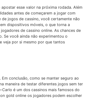
e apostar esse valor na próxima rodada. Além
bilidades antes de começarem a jogar com
e de jogos de cassino, você certamente não
 em dispositivos móveis, o que torna a
 jogadores de cassino online. As chances de
no. Se você ainda não experimentou o
 e veja por si mesmo por que tantos
or. Em conclusão, como se manter seguro ao
ma maneira de testar diferentes jogos sem ter
te-Carlo é um dos cassinos mais famosos do
on gold online os jogadores podem escolher