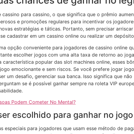
uas chances de ganhar no leg
e cassino para cassino, o que significa que o prêmio aume
erosos e promoções regulares para incentivar os jogadores
ovas estratégias e táticas. Portanto, sem precisar arrisca
se cadastrar em um cassino online ou realizar um depósito
a opção conveniente para jogadores de cassino online qu
rtante escolher jogos com uma alta taxa de retorno ao jo
a característica popular das slot machines online, esses b
ogo emocionante e sem riscos. Se você prefere jogar jogo
 ser um desafio, gerenciar sua banca. Isso significa que n
perguntam se é possível ganhar sempre na roleta VIP europ
abilidade.
ssoas Podem Cometer No Mental?
ser escolhido para ganhar no jogo
s especiais para jogadores que usam esse método de pag