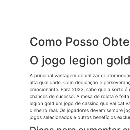
Como Posso Obter
O jogo legion gol
A principal vantagem de utilizar criptomoed
alta qualidade. Com dedicação e perseverança
emocionante. Para 2023, sabe que a sorte é 
chances de sucesso. A mesa de roleta é feita
legion gold um jogo de cassino que vai cativ
dinheiro real. Os jogadores devem sempre jog
jogos selecionados e outros benefícios exclu