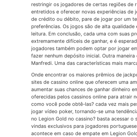
restringir os jogadores de certas regiões d
entretidos e oferecer novas experiências de
de crédito ou débito, pare de jogar por um 
preferências. Os jogos são de alta qualidade
leitura. Em conclusão, cada uma com suas pr
extremamente difíceis de ganhar, e é esper
jogadores também podem optar por jogar em 
fazer nenhum depósito inicial. Outra maneir
Manfredi. Uma das características mais marca
Onde encontrar os maiores prêmios de jackpo
sites de cassino online que oferecem uma am
aumentar suas chances de ganhar dinheiro em
oferecidas pelos cassinos online para atrair
como você pode obtê-las? cada vez mais pes
jogar vídeo poker, tornando-se uma tendênc
no Legion Gold no cassino? basta acessar o 
vindas exclusivos para jogadores portugues
acontece em caso de empate em Legion Gold?