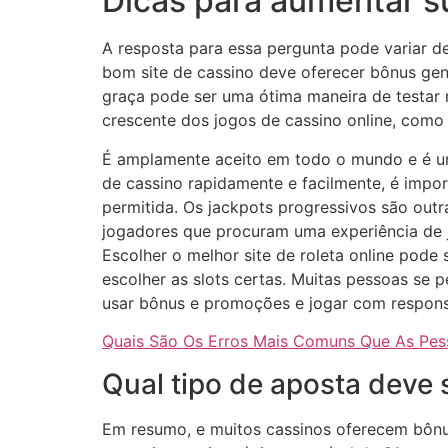
Dicas para aumentar s
A resposta para essa pergunta pode variar d
bom site de cassino deve oferecer bônus gen
graça pode ser uma ótima maneira de testar n
crescente dos jogos de cassino online, como 
É amplamente aceito em todo o mundo e é um
de cassino rapidamente e facilmente, é impo
permitida. Os jackpots progressivos são outr
jogadores que procuram uma experiência de j
Escolher o melhor site de roleta online pode
escolher as slots certas. Muitas pessoas se 
usar bônus e promoções e jogar com respons
Quais São Os Erros Mais Comuns Que As Pe
Qual tipo de aposta deve 
Em resumo, e muitos cassinos oferecem bônu