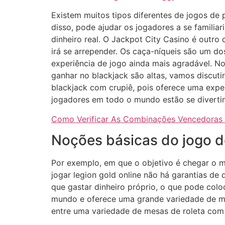
Existem muitos tipos diferentes de jogos de
disso, pode ajudar os jogadores a se famili
dinheiro real. O Jackpot City Casino é outr
irá se arrepender. Os caça-níqueis são um do
experiência de jogo ainda mais agradável. No
ganhar no blackjack são altas, vamos discuti
blackjack com crupiê, pois oferece uma expe
jogadores em todo o mundo estão se divertin
Como Verificar As Combinações Vencedoras
Noções básicas do jogo d
Por exemplo, em que o objetivo é chegar o m
jogar legion gold online não há garantias de
que gastar dinheiro próprio, o que pode col
mundo e oferece uma grande variedade de má
entre uma variedade de mesas de roleta com d