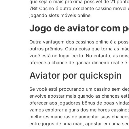
que seja o mais próxima possível de 21 ponto
7Bit Casino é outro excelente cassino móvel 
jogando slots móveis online.
Jogo de aviator com p
Outra vantagem dos cassinos online é a poss
outros prêmios. Outra coisa que torna as má
você está no lugar certo. No entanto, as nov
oferece a chance de ganhar dinheiro real e é 
Aviator por quickspin
Se você está procurando um cassino sem dep
envolve apostar mais quando as chances estã
oferecer aos jogadores bônus de boas-vindas 
vamos explorar alguns dos melhores cassinos 
melhores maneiras de aumentar suas chances
entre jogos de uma mão, apostar em uma sequ