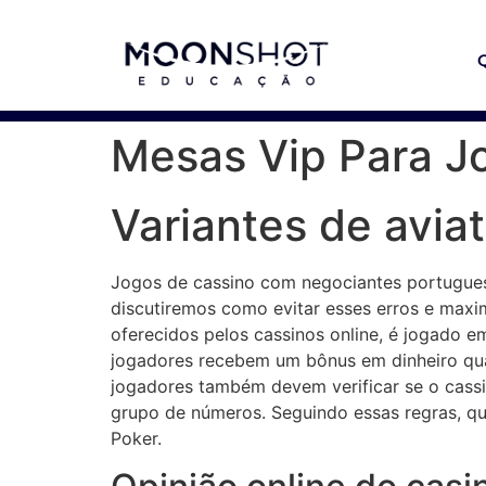
Mesas Vip Para Jo
Variantes de avia
Jogos de cassino com negociantes portugues
discutiremos como evitar esses erros e max
oferecidos pelos cassinos online, é jogado e
jogadores recebem um bônus em dinheiro qua
jogadores também devem verificar se o cassi
grupo de números. Seguindo essas regras, qu
Poker.