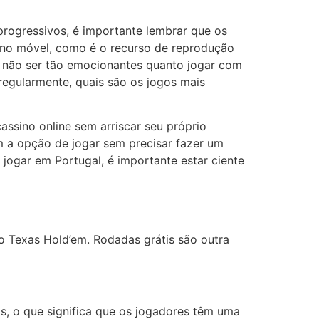
progressivos, é importante lembrar que os
sino móvel, como é o recurso de reprodução
m não ser tão emocionantes quanto jogar com
egularmente, quais são os jogos mais
sino online sem arriscar seu próprio
em a opção de jogar sem precisar fazer um
 jogar em Portugal, é importante estar ciente
o Texas Hold’em. Rodadas grátis são outra
s, o que significa que os jogadores têm uma