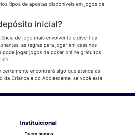
ios tipos de apostas disponíveis em jogos de
epósito inicial?
iência de jogo mais envolvente e divertida,
onantes, as regras para jogar em cassinos
 pode jogar jogos de poker online gratuitos
ine.
ê certamente encontrará algo que atenda às
o da Criança e do Adolescente, se você está
Instituicional
Quem somos