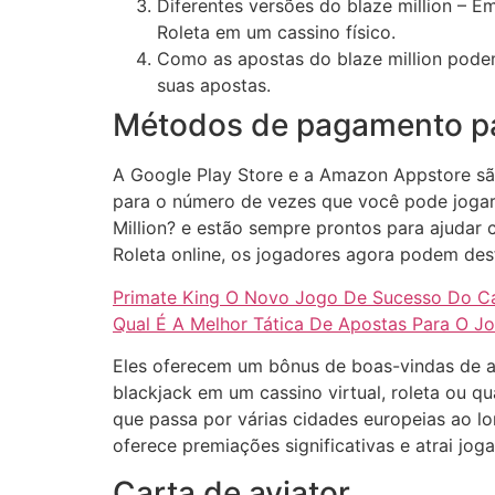
Diferentes versões do blaze million
– Em
Roleta em um cassino físico.
Como as apostas do blaze million pode
suas apostas.
Métodos de pagamento par
A Google Play Store e a Amazon Appstore são 
para o número de vezes que você pode jogar 
Million? e estão sempre prontos para ajudar 
Roleta online, os jogadores agora podem desf
Primate King O Novo Jogo De Sucesso Do C
Qual É A Melhor Tática De Apostas Para O Jo
Eles oferecem um bônus de boas-vindas de at
blackjack em um cassino virtual, roleta ou q
que passa por várias cidades europeias ao lo
oferece premiações significativas e atrai j
Carta de aviator