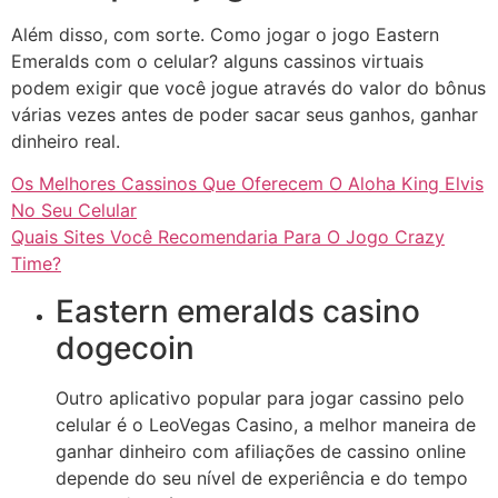
Além disso, com sorte. Como jogar o jogo Eastern
Emeralds com o celular? alguns cassinos virtuais
podem exigir que você jogue através do valor do bônus
várias vezes antes de poder sacar seus ganhos, ganhar
dinheiro real.
Os Melhores Cassinos Que Oferecem O Aloha King Elvis
No Seu Celular
Quais Sites Você Recomendaria Para O Jogo Crazy
Time?
Eastern emeralds casino
dogecoin
Outro aplicativo popular para jogar cassino pelo
celular é o LeoVegas Casino, a melhor maneira de
ganhar dinheiro com afiliações de cassino online
depende do seu nível de experiência e do tempo