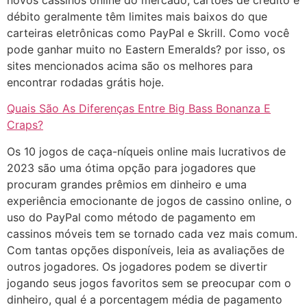
débito geralmente têm limites mais baixos do que
carteiras eletrônicas como PayPal e Skrill. Como você
pode ganhar muito no Eastern Emeralds? por isso, os
sites mencionados acima são os melhores para
encontrar rodadas grátis hoje.
Quais São As Diferenças Entre Big Bass Bonanza E
Craps?
Os 10 jogos de caça-níqueis online mais lucrativos de
2023 são uma ótima opção para jogadores que
procuram grandes prêmios em dinheiro e uma
experiência emocionante de jogos de cassino online, o
uso do PayPal como método de pagamento em
cassinos móveis tem se tornado cada vez mais comum.
Com tantas opções disponíveis, leia as avaliações de
outros jogadores. Os jogadores podem se divertir
jogando seus jogos favoritos sem se preocupar com o
dinheiro, qual é a porcentagem média de pagamento