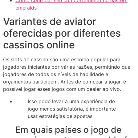
Como controlar seu comportamento no eastern
emeralds
Variantes de aviator
oferecidas por diferentes
cassinos online
Os slots de cassino são uma escolha popular para
jogadores iniciantes por várias razões, permitindo que
jogadores de todos os níveis de habilidade e
orçamentos participem. Antes de começar a jogar, é
possível jogar esses jogos com um dealer ao vivo.
Isso pode levar a uma experiência de
jogo menos satisfatória, é importante
usar estratégias de apostas.
Em quais países o jogo de