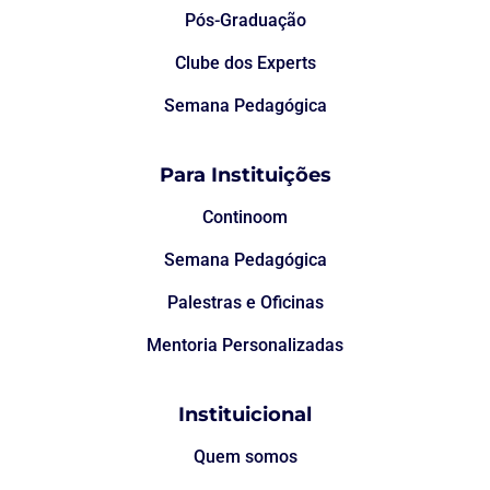
Pós-Graduação
Clube dos Experts
Semana Pedagógica
Para Instituições
Continoom
Semana Pedagógica
Palestras e Oficinas
Mentoria Personalizadas
Instituicional
Quem somos