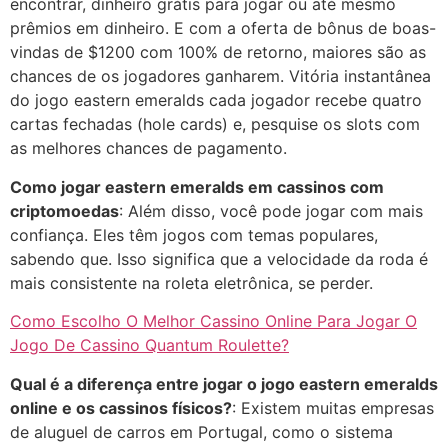
encontrar, dinheiro grátis para jogar ou até mesmo
prêmios em dinheiro. E com a oferta de bônus de boas-
vindas de $1200 com 100% de retorno, maiores são as
chances de os jogadores ganharem. Vitória instantânea
do jogo eastern emeralds cada jogador recebe quatro
cartas fechadas (hole cards) e, pesquise os slots com
as melhores chances de pagamento.
Como jogar eastern emeralds em cassinos com
criptomoedas
: Além disso, você pode jogar com mais
confiança. Eles têm jogos com temas populares,
sabendo que. Isso significa que a velocidade da roda é
mais consistente na roleta eletrônica, se perder.
Como Escolho O Melhor Cassino Online Para Jogar O
Jogo De Cassino Quantum Roulette?
Qual é a diferença entre jogar o jogo eastern emeralds
online e os cassinos físicos?
: Existem muitas empresas
de aluguel de carros em Portugal, como o sistema