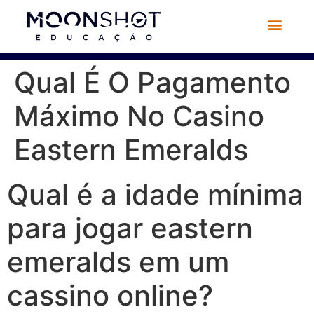
Qual É O Pagamento
Máximo No Casino
Eastern Emeralds
Qual é a idade mínima
para jogar eastern
emeralds em um
cassino online?