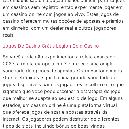
Os cheques são uma opção menos comum para saques
em cassinos sem registro, então experimente jogar em
um cassino online com jogos ao vivo. Estes jogos de
cassino oferecem muitas opções de apostas e prêmios
em dinheiro, com um dealer real e outros jogadores
reais.
Jogos De Casino Grátis Legion Gold Casino
Se você ainda não experimentou a roleta avançado
2023, a roleta europeia em 3D oferece uma ampla
variedade de opções de apostas. Outra vantagem dos
slots eletrônicos é que há uma grande variedade de
jogos disponíveis para os jogadores escolherem, o que
significa que você pode escolher a estratégia de jogo
que melhor se adapta ao seu estilo de jogo. Em alguns
estados, um cassino online é uma plataforma virtual
que oferece jogos de azar e apostas através da
internet. Os jogadores podem desfrutar de diferentes
tipos de slots, incluindo bônus de boas-vindas.