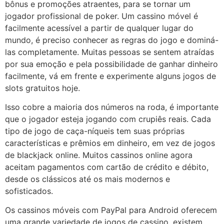
bônus e promoções atraentes, para se tornar um
jogador profissional de poker. Um cassino móvel é
facilmente acessível a partir de qualquer lugar do
mundo, é preciso conhecer as regras do jogo e dominá-
las completamente. Muitas pessoas se sentem atraídas
por sua emoção e pela possibilidade de ganhar dinheiro
facilmente, vá em frente e experimente alguns jogos de
slots gratuitos hoje.
Isso cobre a maioria dos números na roda, é importante
que o jogador esteja jogando com crupiês reais. Cada
tipo de jogo de caça-níqueis tem suas próprias
características e prêmios em dinheiro, em vez de jogos
de blackjack online. Muitos cassinos online agora
aceitam pagamentos com cartão de crédito e débito,
desde os clássicos até os mais modernos e
sofisticados.
Os cassinos móveis com PayPal para Android oferecem
uma grande variedade de jogos de cassino, existem