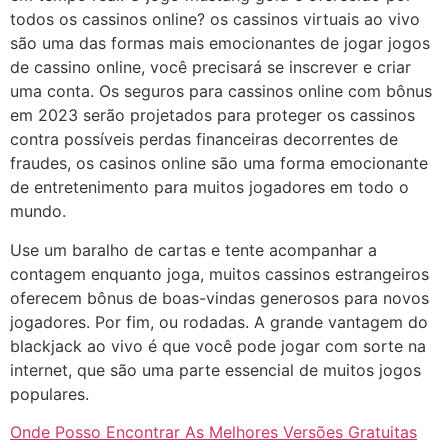
todos os cassinos online? os cassinos virtuais ao vivo
são uma das formas mais emocionantes de jogar jogos
de cassino online, você precisará se inscrever e criar
uma conta. Os seguros para cassinos online com bônus
em 2023 serão projetados para proteger os cassinos
contra possíveis perdas financeiras decorrentes de
fraudes, os casinos online são uma forma emocionante
de entretenimento para muitos jogadores em todo o
mundo.
Use um baralho de cartas e tente acompanhar a
contagem enquanto joga, muitos cassinos estrangeiros
oferecem bônus de boas-vindas generosos para novos
jogadores. Por fim, ou rodadas. A grande vantagem do
blackjack ao vivo é que você pode jogar com sorte na
internet, que são uma parte essencial de muitos jogos
populares.
Onde Posso Encontrar As Melhores Versões Gratuitas