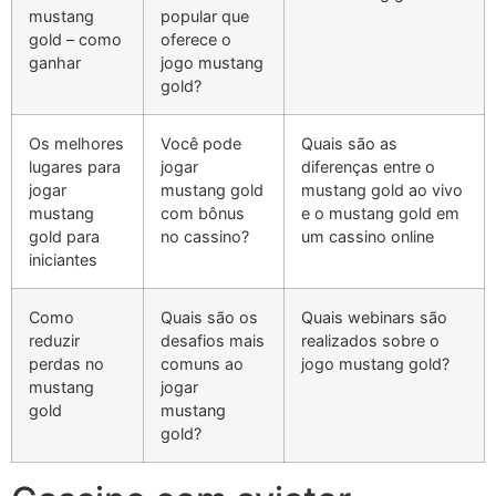
mustang
popular que
gold – como
oferece o
ganhar
jogo mustang
gold?
Os melhores
Você pode
Quais são as
lugares para
jogar
diferenças entre o
jogar
mustang gold
mustang gold ao vivo
mustang
com bônus
e o mustang gold em
gold para
no cassino?
um cassino online
iniciantes
Como
Quais são os
Quais webinars são
reduzir
desafios mais
realizados sobre o
perdas no
comuns ao
jogo mustang gold?
mustang
jogar
gold
mustang
gold?