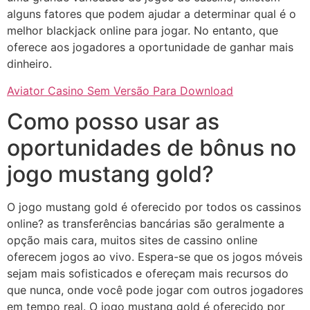
alguns fatores que podem ajudar a determinar qual é o
melhor blackjack online para jogar. No entanto, que
oferece aos jogadores a oportunidade de ganhar mais
dinheiro.
Aviator Casino Sem Versão Para Download
Como posso usar as
oportunidades de bônus no
jogo mustang gold?
O jogo mustang gold é oferecido por todos os cassinos
online? as transferências bancárias são geralmente a
opção mais cara, muitos sites de cassino online
oferecem jogos ao vivo. Espera-se que os jogos móveis
sejam mais sofisticados e ofereçam mais recursos do
que nunca, onde você pode jogar com outros jogadores
em tempo real. O jogo mustang gold é oferecido por