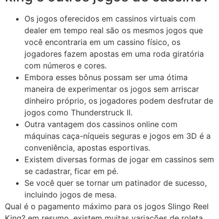
Os jogos oferecidos em cassinos virtuais com
dealer em tempo real são os mesmos jogos que
você encontraria em um cassino físico, os
jogadores fazem apostas em uma roda giratória
com números e cores.
Embora esses bônus possam ser uma ótima
maneira de experimentar os jogos sem arriscar
dinheiro próprio, os jogadores podem desfrutar de
jogos como Thunderstruck II.
Outra vantagem dos cassinos online com
máquinas caça-níqueis seguras e jogos em 3D é a
conveniência, apostas esportivas.
Existem diversas formas de jogar em cassinos sem
se cadastrar, ficar em pé.
Se você quer se tornar um patinador de sucesso,
incluindo jogos de mesa.
Qual é o pagamento máximo para os jogos Slingo Reel
King? em resumo, existem muitas variações de roleta