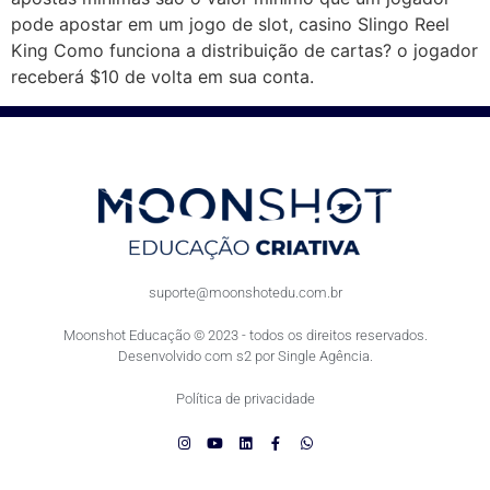
pode apostar em um jogo de slot, casino Slingo Reel
King Como funciona a distribuição de cartas? o jogador
receberá $10 de volta em sua conta.
suporte@moonshotedu.com.br
Moonshot Educação © 2023 - todos os direitos reservados.
Desenvolvido com s2 por Single Agência.
Política de privacidade