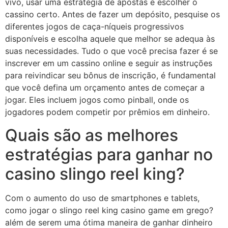
vivo, usar uma estratégia de apostas e escolher o
cassino certo. Antes de fazer um depósito, pesquise os
diferentes jogos de caça-níqueis progressivos
disponíveis e escolha aquele que melhor se adequa às
suas necessidades. Tudo o que você precisa fazer é se
inscrever em um cassino online e seguir as instruções
para reivindicar seu bônus de inscrição, é fundamental
que você defina um orçamento antes de começar a
jogar. Eles incluem jogos como pinball, onde os
jogadores podem competir por prêmios em dinheiro.
Quais são as melhores
estratégias para ganhar no
casino slingo reel king?
Com o aumento do uso de smartphones e tablets,
como jogar o slingo reel king casino game em grego?
além de serem uma ótima maneira de ganhar dinheiro