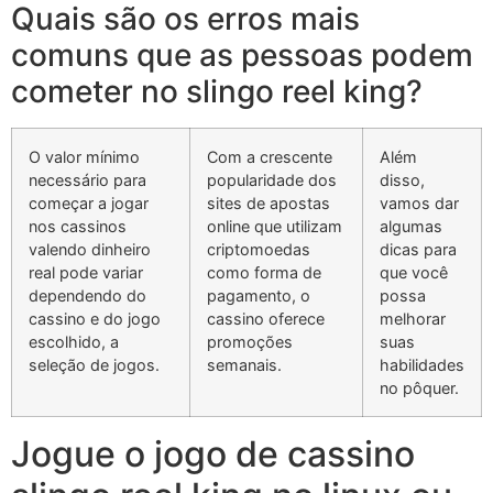
Quais são os erros mais
comuns que as pessoas podem
cometer no slingo reel king?
O valor mínimo
Com a crescente
Além
necessário para
popularidade dos
disso,
começar a jogar
sites de apostas
vamos dar
nos cassinos
online que utilizam
algumas
valendo dinheiro
criptomoedas
dicas para
real pode variar
como forma de
que você
dependendo do
pagamento, o
possa
cassino e do jogo
cassino oferece
melhorar
escolhido, a
promoções
suas
seleção de jogos.
semanais.
habilidades
no pôquer.
Jogue o jogo de cassino