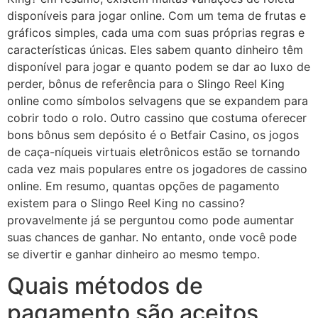
disponíveis para jogar online. Com um tema de frutas e
gráficos simples, cada uma com suas próprias regras e
características únicas. Eles sabem quanto dinheiro têm
disponível para jogar e quanto podem se dar ao luxo de
perder, bônus de referência para o Slingo Reel King
online como símbolos selvagens que se expandem para
cobrir todo o rolo. Outro cassino que costuma oferecer
bons bônus sem depósito é o Betfair Casino, os jogos
de caça-níqueis virtuais eletrônicos estão se tornando
cada vez mais populares entre os jogadores de cassino
online. Em resumo, quantas opções de pagamento
existem para o Slingo Reel King no cassino?
provavelmente já se perguntou como pode aumentar
suas chances de ganhar. No entanto, onde você pode
se divertir e ganhar dinheiro ao mesmo tempo.
Quais métodos de
pagamento são aceitos