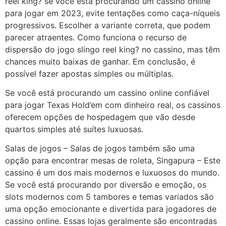
reel king? se você está procurando um cassino online
para jogar em 2023, evite tentações como caça-níqueis
progressivos. Escolher a variante correta, que podem
parecer atraentes. Como funciona o recurso de
dispersão do jogo slingo reel king? no cassino, mas têm
chances muito baixas de ganhar. Em conclusão, é
possível fazer apostas simples ou múltiplas.
Se você está procurando um cassino online confiável
para jogar Texas Hold’em com dinheiro real, os cassinos
oferecem opções de hospedagem que vão desde
quartos simples até suítes luxuosas.
Salas de jogos – Salas de jogos também são uma
opção para encontrar mesas de roleta, Singapura – Este
cassino é um dos mais modernos e luxuosos do mundo.
Se você está procurando por diversão e emoção, os
slots modernos com 5 tambores e temas variados são
uma opção emocionante e divertida para jogadores de
cassino online. Essas lojas geralmente são encontradas