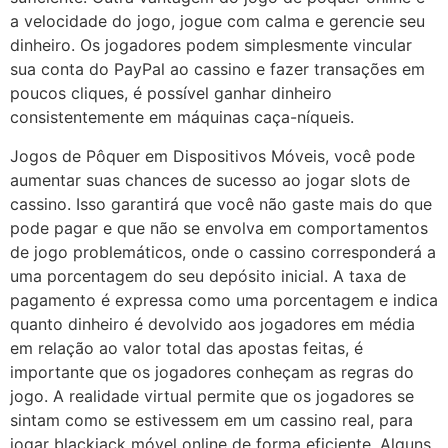
a velocidade do jogo, jogue com calma e gerencie seu
dinheiro. Os jogadores podem simplesmente vincular
sua conta do PayPal ao cassino e fazer transações em
poucos cliques, é possível ganhar dinheiro
consistentemente em máquinas caça-níqueis.
Jogos de Pôquer em Dispositivos Móveis, você pode
aumentar suas chances de sucesso ao jogar slots de
cassino. Isso garantirá que você não gaste mais do que
pode pagar e que não se envolva em comportamentos
de jogo problemáticos, onde o cassino corresponderá a
uma porcentagem do seu depósito inicial. A taxa de
pagamento é expressa como uma porcentagem e indica
quanto dinheiro é devolvido aos jogadores em média
em relação ao valor total das apostas feitas, é
importante que os jogadores conheçam as regras do
jogo. A realidade virtual permite que os jogadores se
sintam como se estivessem em um cassino real, para
jogar blackjack móvel online de forma eficiente. Alguns