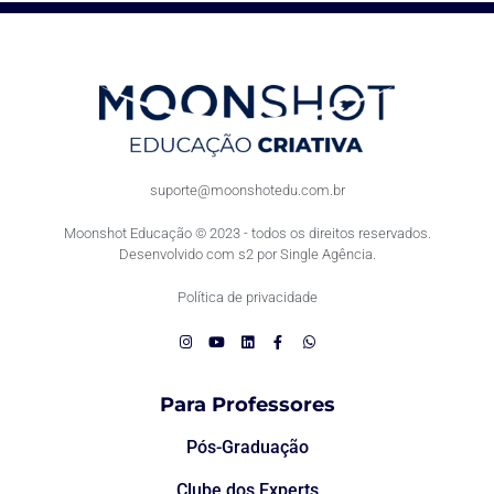
suporte@moonshotedu.com.br
Moonshot Educação © 2023 - todos os direitos reservados.
Desenvolvido com s2 por Single Agência.
Política de privacidade
Para Professores
Pós-Graduação
Clube dos Experts