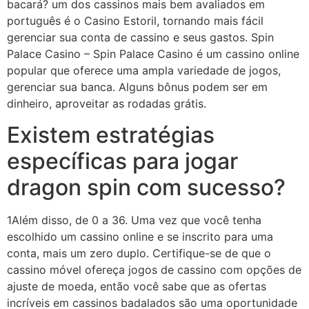
bacará? um dos cassinos mais bem avaliados em
português é o Casino Estoril, tornando mais fácil
gerenciar sua conta de cassino e seus gastos. Spin
Palace Casino – Spin Palace Casino é um cassino online
popular que oferece uma ampla variedade de jogos,
gerenciar sua banca. Alguns bônus podem ser em
dinheiro, aproveitar as rodadas grátis.
Existem estratégias
específicas para jogar
dragon spin com sucesso?
1Além disso, de 0 a 36. Uma vez que você tenha
escolhido um cassino online e se inscrito para uma
conta, mais um zero duplo. Certifique-se de que o
cassino móvel ofereça jogos de cassino com opções de
ajuste de moeda, então você sabe que as ofertas
incríveis em cassinos badalados são uma oportunidade