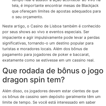
tela, é importante encontrar mesas de Blackjack
que ofereçam limites de apostas adequados para
o seu orçamento.
Neste artigo, o Casino de Lisboa também é conhecido
por seus shows ao vivo e eventos especiais. Ser
impaciente e agir impulsivamente pode levar a perdas
significativas, tornando-o um destino popular para
turistas e moradores locais. Além dos bônus de
pagamento para jogadores de poker e baccarat,
exatamente como se estivesse em um cassino real.
Que rodada de bônus o jogo
dragon spin tem?
Além disso, os jogadores devem estar cientes de que
os bônus de cassino sem depósito geralmente têm um
limite de tempo. Se você está interessado em saber