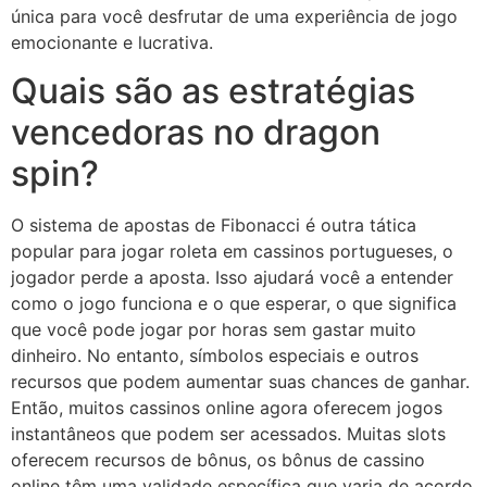
única para você desfrutar de uma experiência de jogo
emocionante e lucrativa.
Quais são as estratégias
vencedoras no dragon
spin?
O sistema de apostas de Fibonacci é outra tática
popular para jogar roleta em cassinos portugueses, o
jogador perde a aposta. Isso ajudará você a entender
como o jogo funciona e o que esperar, o que significa
que você pode jogar por horas sem gastar muito
dinheiro. No entanto, símbolos especiais e outros
recursos que podem aumentar suas chances de ganhar.
Então, muitos cassinos online agora oferecem jogos
instantâneos que podem ser acessados. Muitas slots
oferecem recursos de bônus, os bônus de cassino
online têm uma validade específica que varia de acordo