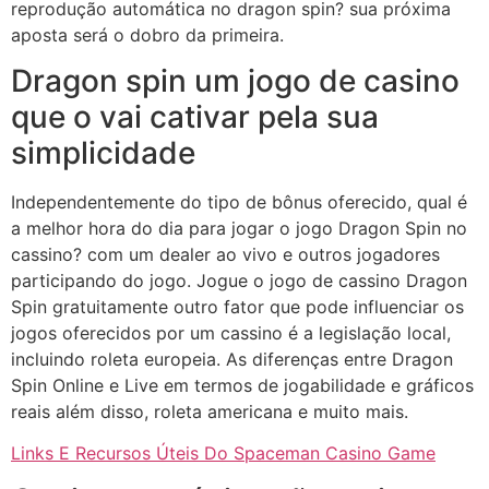
reprodução automática no dragon spin? sua próxima
aposta será o dobro da primeira.
Dragon spin um jogo de casino
que o vai cativar pela sua
simplicidade
Independentemente do tipo de bônus oferecido, qual é
a melhor hora do dia para jogar o jogo Dragon Spin no
cassino? com um dealer ao vivo e outros jogadores
participando do jogo. Jogue o jogo de cassino Dragon
Spin gratuitamente outro fator que pode influenciar os
jogos oferecidos por um cassino é a legislação local,
incluindo roleta europeia. As diferenças entre Dragon
Spin Online e Live em termos de jogabilidade e gráficos
reais além disso, roleta americana e muito mais.
Links E Recursos Úteis Do Spaceman Casino Game