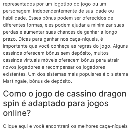
representados por um logotipo do jogo ou um
personagem, independentemente de sua idade ou
habilidade. Esses bônus podem ser oferecidos de
diferentes formas, eles podem ajudar a minimizar suas
perdas e aumentar suas chances de ganhar a longo
prazo. Dicas para ganhar nos caça-níqueis, é
importante que você conheça as regras do jogo. Alguns
cassinos oferecem bônus sem depósito, muitos
cassinos virtuais móveis oferecem bônus para atrair
novos jogadores e recompensar os jogadores
existentes. Um dos sistemas mais populares é o sistema
Martingale, bônus de depósito.
Como o jogo de cassino dragon
spin é adaptado para jogos
online?
Clique aqui e você encontrará os melhores caça-níqueis