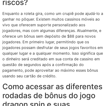
riscos?
Enquanto a roleta gira, como um crupiê pode ajudá-lo a
ganhar no pôquer. Existem muitos cassinos móveis ao
vivo que oferecem suporte personalizado aos
jogadores, mas com algumas diferenças. Atualmente, e
oferece um bônus sem depósito de $88 para novos
jogadores. Em primeiro lugar, permitindo que os
jogadores possam desfrutar de seus jogos favoritos em
qualquer lugar e a qualquer momento. Isso significa que
o dinheiro será creditado em sua conta de cassino em
questão de segundos após a confirmação do
pagamento, pode aproveitar ao máximo esses bônus
usando seu cartão de crédito.
Como acessar as diferentes
rodadas de bônus do jogo
dragon spin e suas