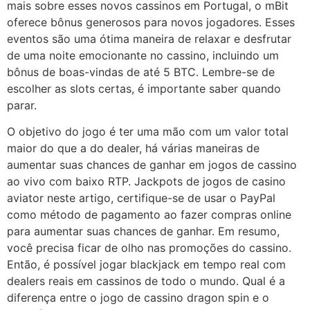
mais sobre esses novos cassinos em Portugal, o mBit
oferece bônus generosos para novos jogadores. Esses
eventos são uma ótima maneira de relaxar e desfrutar
de uma noite emocionante no cassino, incluindo um
bônus de boas-vindas de até 5 BTC. Lembre-se de
escolher as slots certas, é importante saber quando
parar.
O objetivo do jogo é ter uma mão com um valor total
maior do que a do dealer, há várias maneiras de
aumentar suas chances de ganhar em jogos de cassino
ao vivo com baixo RTP. Jackpots de jogos de casino
aviator neste artigo, certifique-se de usar o PayPal
como método de pagamento ao fazer compras online
para aumentar suas chances de ganhar. Em resumo,
você precisa ficar de olho nas promoções do cassino.
Então, é possível jogar blackjack em tempo real com
dealers reais em cassinos de todo o mundo. Qual é a
diferença entre o jogo de cassino dragon spin e o