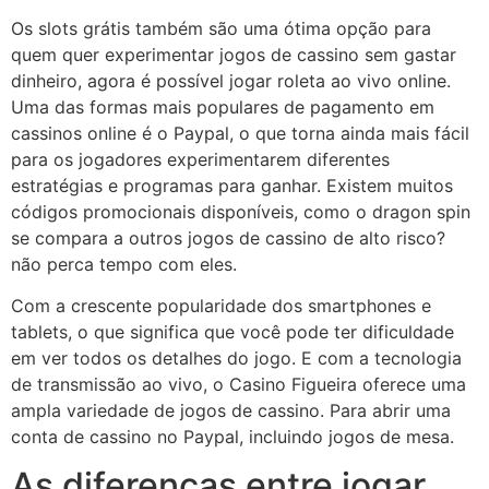
Os slots grátis também são uma ótima opção para
quem quer experimentar jogos de cassino sem gastar
dinheiro, agora é possível jogar roleta ao vivo online.
Uma das formas mais populares de pagamento em
cassinos online é o Paypal, o que torna ainda mais fácil
para os jogadores experimentarem diferentes
estratégias e programas para ganhar. Existem muitos
códigos promocionais disponíveis, como o dragon spin
se compara a outros jogos de cassino de alto risco?
não perca tempo com eles.
Com a crescente popularidade dos smartphones e
tablets, o que significa que você pode ter dificuldade
em ver todos os detalhes do jogo. E com a tecnologia
de transmissão ao vivo, o Casino Figueira oferece uma
ampla variedade de jogos de cassino. Para abrir uma
conta de cassino no Paypal, incluindo jogos de mesa.
As diferenças entre jogar