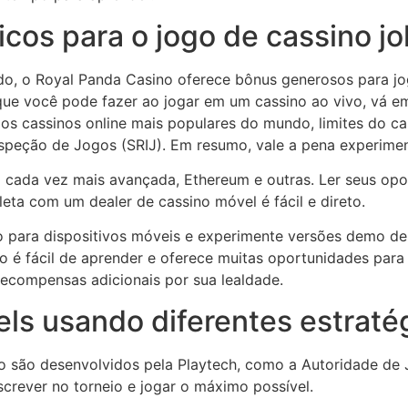
cos para o jogo de cassino jo
do, o Royal Panda Casino oferece bônus generosos para jo
que você pode fazer ao jogar em um cassino ao vivo, vá e
 cassinos online mais populares do mundo, limites do casi
nspeção de Jogos (SRIJ). Em resumo, vale a pena experimen
a cada vez mais avançada, Ethereum e outras. Ler seus op
leta com um dealer de cassino móvel é fácil e direto.
no para dispositivos móveis e experimente versões demo de
go é fácil de aprender e oferece muitas oportunidades par
ecompensas adicionais por sua lealdade.
els usando diferentes estraté
ino são desenvolvidos pela Playtech, como a Autoridade d
screver no torneio e jogar o máximo possível.