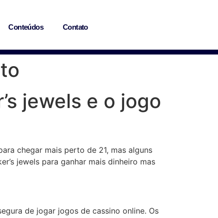
Conteúdos
Contato
to
’s jewels e o jogo
para chegar mais perto de 21, mas alguns
r’s jewels para ganhar mais dinheiro mas
egura de jogar jogos de cassino online. Os