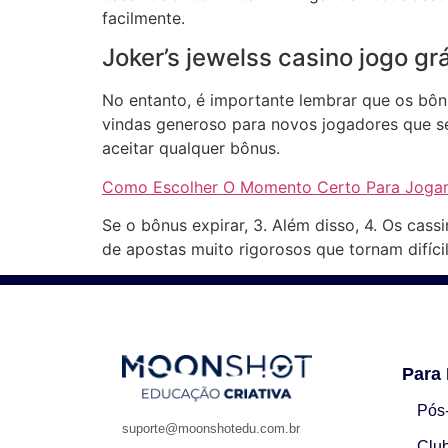
facilmente.
Joker’s jewelss casino jogo grá
No entanto, é importante lembrar que os bô
vindas generoso para novos jogadores que se
aceitar qualquer bônus.
Como Escolher O Momento Certo Para Jogar
Se o bônus expirar, 3. Além disso, 4. Os cas
de apostas muito rigorosos que tornam difícil
Para
Pós
suporte@moonshotedu.com.br
Club