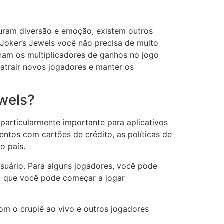
curam diversão e emoção, existem outros
Joker’s Jewels você não precisa de muito
nam os multiplicadores de ganhos no jogo
atrair novos jogadores e manter os
ewels?
particularmente importante para aplicativos
ntos com cartões de crédito, as políticas de
o país.
suário. Para alguns jogadores, você pode
ca que você pode começar a jogar
om o crupiê ao vivo e outros jogadores