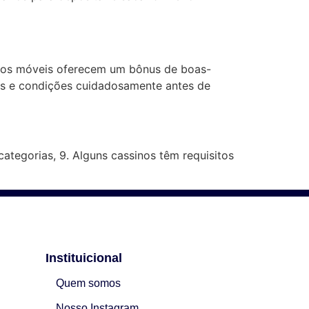
inos móveis oferecem um bônus de boas-
mos e condições cuidadosamente antes de
ategorias, 9. Alguns cassinos têm requisitos
Instituicional
Quem somos
Nosso Instagram