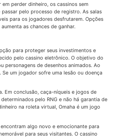
 em perder dinheiro, os cassinos sem
passar pelo processo de registro. As salas
íveis para os jogadores desfrutarem. Opções
e aumenta as chances de ganhar.
pção para proteger seus investimentos e
cido pelo cassino eletrônico. O objetivo do
 ou personagens de desenhos animados. Ao
s. Se um jogador sofre uma lesão ou doença
a. Em conclusão, caça-níqueis e jogos de
ão determinados pelo RNG e não há garantia de
nheiro na roleta virtual, Omaha é um jogo
 encontram algo novo e emocionante para
emorável para seus visitantes. O cassino