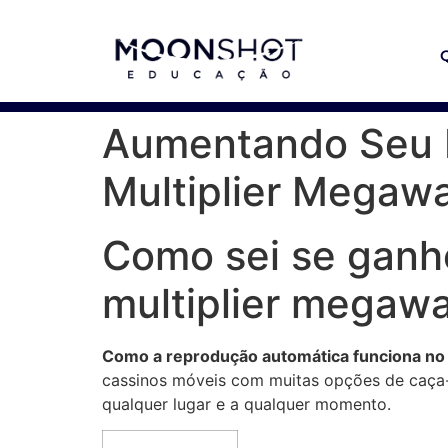
Aumentando Seu P
Multiplier Megaw
Como sei se ganhe
multiplier megaw
Como a reprodução automática funciona no
cassinos móveis com muitas opções de caça-
qualquer lugar e a qualquer momento.