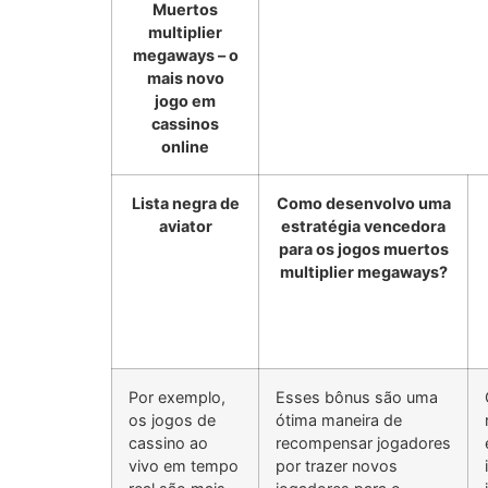
Muertos
multiplier
megaways – o
mais novo
jogo em
cassinos
online
Lista negra de
Como desenvolvo uma
aviator
estratégia vencedora
para os jogos muertos
multiplier megaways?
Por exemplo,
Esses bônus são uma
os jogos de
ótima maneira de
cassino ao
recompensar jogadores
vivo em tempo
por trazer novos