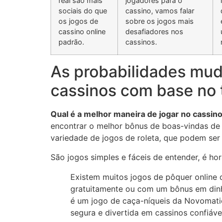
real são mais
jogadores para o
sociais do que
cassino, vamos falar
os jogos de
sobre os jogos mais
cassino online
desafiadores nos
padrão.
cassinos.
As probabilidades mud
cassinos com base no
Qual é a melhor maneira de jogar no cassi
encontrar o melhor bônus de boas-vindas de 
variedade de jogos de roleta, que podem ser
São jogos simples e fáceis de entender, é ho
Existem muitos jogos de pôquer online 
gratuitamente ou com um bônus em dinh
é um jogo de caça-níqueis da Novomati
segura e divertida em cassinos confiáve