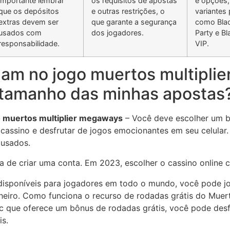
importante lembrar
os requisitos de apostas
e opções,
que os depósitos
e outras restrições, o
variantes
extras devem ser
que garante a segurança
como Bla
usados com
dos jogadores.
Party e Bl
responsabilidade.
VIP.
am no jogo muertos multipli
 tamanho das minhas apostas
no muertos multiplier megaways
– Você deve escolher um b
cassino e desfrutar de jogos emocionantes em seu celular
 usados.
ra de criar uma conta. Em 2023, escolher o cassino online 
disponíveis para jogadores em todo o mundo, você pode jo
eiro. Como funciona o recurso de rodadas grátis do Muer
c que oferece um bônus de rodadas grátis, você pode desf
is.