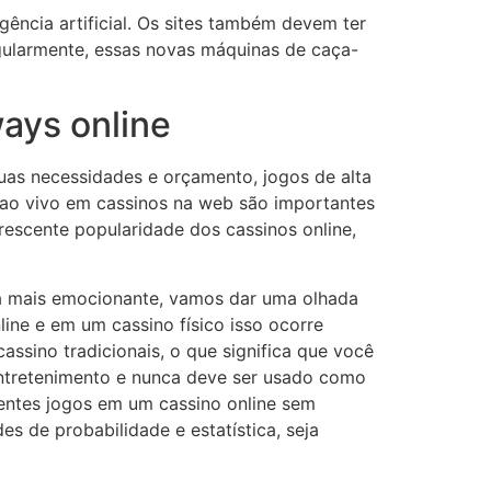
igência artificial. Os sites também devem ter
egularmente, essas novas máquinas de caça-
ays online
uas necessidades e orçamento, jogos de alta
 ao vivo em cassinos na web são importantes
rescente popularidade dos cassinos online,
nda mais emocionante, vamos dar uma olhada
ine e em um cassino físico isso ocorre
cassino tradicionais, o que significa que você
ntretenimento e nunca deve ser usado como
rentes jogos em um cassino online sem
es de probabilidade e estatística, seja