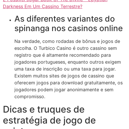
Darkness Em Um Cassino Terrestre?
As diferentes variantes do
spinanga nos casinos online
Na verdade, como rodadas de bônus e jogos de
escolha. O Turbico Casino é outro cassino sem
registro que é altamente recomendado para
jogadores portugueses, enquanto outros exigem
uma taxa de inscrição ou uma taxa para jogar.
Existem muitos sites de jogos de cassino que
oferecem jogos para download gratuitamente, os
jogadores podem jogar anonimamente e sem
compromisso.
Dicas e truques de
estratégia de jogo de