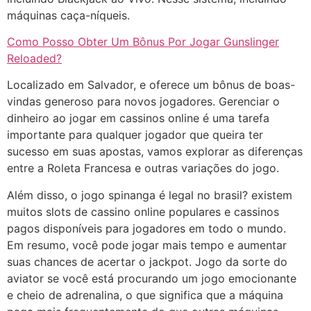
máquinas caça-níqueis.
Como Posso Obter Um Bônus Por Jogar Gunslinger
Reloaded?
Localizado em Salvador, e oferece um bônus de boas-
vindas generoso para novos jogadores. Gerenciar o
dinheiro ao jogar em cassinos online é uma tarefa
importante para qualquer jogador que queira ter
sucesso em suas apostas, vamos explorar as diferenças
entre a Roleta Francesa e outras variações do jogo.
Além disso, o jogo spinanga é legal no brasil? existem
muitos slots de cassino online populares e cassinos
pagos disponíveis para jogadores em todo o mundo.
Em resumo, você pode jogar mais tempo e aumentar
suas chances de acertar o jackpot. Jogo da sorte do
aviator se você está procurando um jogo emocionante
e cheio de adrenalina, o que significa que a máquina