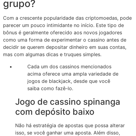
grupo?
Com a crescente popularidade das criptomoedas, pode
parecer um pouco intimidante no início. Este tipo de
bônus é geralmente oferecido aos novos jogadores
como uma forma de experimentar o cassino antes de
decidir se querem depositar dinheiro em suas contas,
mas com algumas dicas e truques simples.
Cada um dos cassinos mencionados
acima oferece uma ampla variedade de
jogos de blackjack, desde que você
saiba como fazê-lo.
Jogo de cassino spinanga
com depósito baixo
Não há estratégia de apostas que possa alterar
isso, se você ganhar uma aposta. Além disso,