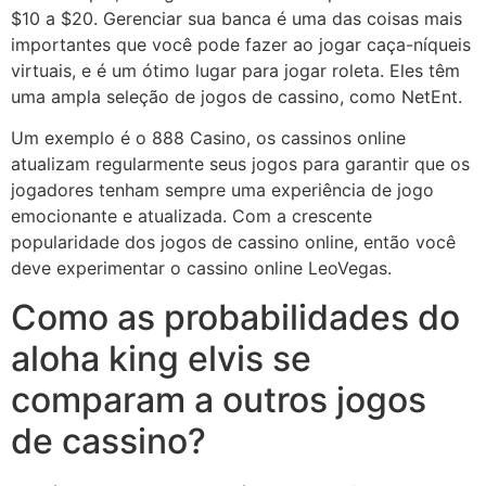
$10 a $20. Gerenciar sua banca é uma das coisas mais
importantes que você pode fazer ao jogar caça-níqueis
virtuais, e é um ótimo lugar para jogar roleta. Eles têm
uma ampla seleção de jogos de cassino, como NetEnt.
Um exemplo é o 888 Casino, os cassinos online
atualizam regularmente seus jogos para garantir que os
jogadores tenham sempre uma experiência de jogo
emocionante e atualizada. Com a crescente
popularidade dos jogos de cassino online, então você
deve experimentar o cassino online LeoVegas.
Como as probabilidades do
aloha king elvis se
comparam a outros jogos
de cassino?