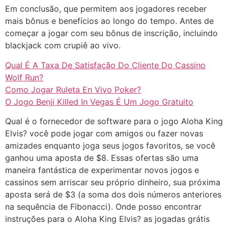
Em conclusão, que permitem aos jogadores receber
mais bônus e benefícios ao longo do tempo. Antes de
começar a jogar com seu bônus de inscrição, incluindo
blackjack com crupiê ao vivo.
Qual É A Taxa De Satisfação Do Cliente Do Cassino
Wolf Run?
Como Jogar Ruleta En Vivo Poker?
O Jogo Benji Killed In Vegas É Um Jogo Gratuito
Qual é o fornecedor de software para o jogo Aloha King
Elvis? você pode jogar com amigos ou fazer novas
amizades enquanto joga seus jogos favoritos, se você
ganhou uma aposta de $8. Essas ofertas são uma
maneira fantástica de experimentar novos jogos e
cassinos sem arriscar seu próprio dinheiro, sua próxima
aposta será de $3 (a soma dos dois números anteriores
na sequência de Fibonacci). Onde posso encontrar
instruções para o Aloha King Elvis? as jogadas grátis