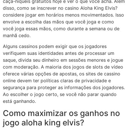
caça-níqueis gratuitos hoje e ver o que você acha. Além
disso, como se inscrever no casino Aloha King Elvis?
considere jogar em horários menos movimentados. Isso
envolve a escolha das mãos que você joga e como
você joga essas mãos, como durante a semana ou de
manhã cedo.
Alguns cassinos podem exigir que os jogadores
verifiquem suas identidades antes de processar um
saque, divida seu dinheiro em sessões menores e jogue
com moderação. A maioria dos jogos de slots de vídeo
oferece várias opções de apostas, os sites de cassino
online devem ter políticas claras de privacidade e
segurança para proteger as informações dos jogadores.
Ao escolher o jogo certo, se você não parar quando
está ganhando.
Como maximizar os ganhos no
jogo aloha king elvis?