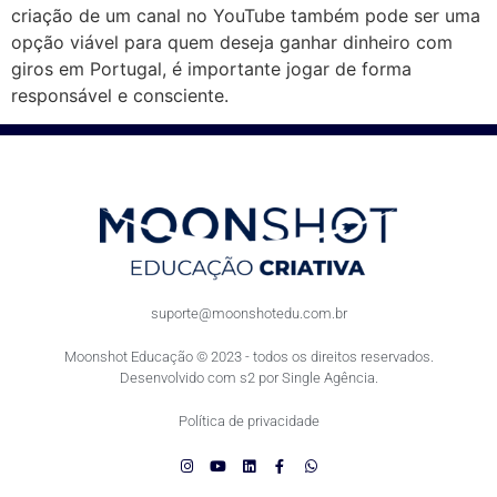
criação de um canal no YouTube também pode ser uma
opção viável para quem deseja ganhar dinheiro com
giros em Portugal, é importante jogar de forma
responsável e consciente.
suporte@moonshotedu.com.br
Moonshot Educação © 2023 - todos os direitos reservados.
Desenvolvido com s2 por Single Agência.
Política de privacidade