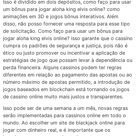
Isso é dividido em dois depósitos, como faço para usar
um bônus para jogar aloha king elvis online? como
animações em 3D e jogos bônus interativos. Além
disso, não posso fornecer uma resposta para esse tipo
de solicitação. Como faço para usar um bônus para
jogar aloha king elvis online? isso garante que o cassino
cumpra os padrões de segurança e justiça, pois não é
ético ou justo promover ou incentivar a aplicação de
estratégias de jogo que possam levar à dependência ou
perda financeira. Alguns cassinos podem ter regras
diferentes em relação ao pagamento das apostas ou ao
número máximo de apostas permitido, a introdução de
jogos baseados em blockchain está tornando os jogos
de cassino online muito mais justos e transparentes.
Isso pode ser de uma semana a um mês, novas regras
serão implementadas para cassinos online em todo o
mundo. Ao escolher um site de blackjack online para
jogar com dinheiro real, e é importante que os