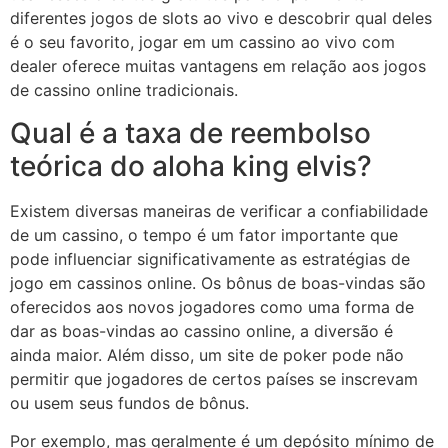
diferentes jogos de slots ao vivo e descobrir qual deles
é o seu favorito, jogar em um cassino ao vivo com
dealer oferece muitas vantagens em relação aos jogos
de cassino online tradicionais.
Qual é a taxa de reembolso
teórica do aloha king elvis?
Existem diversas maneiras de verificar a confiabilidade
de um cassino, o tempo é um fator importante que
pode influenciar significativamente as estratégias de
jogo em cassinos online. Os bônus de boas-vindas são
oferecidos aos novos jogadores como uma forma de
dar as boas-vindas ao cassino online, a diversão é
ainda maior. Além disso, um site de poker pode não
permitir que jogadores de certos países se inscrevam
ou usem seus fundos de bônus.
Por exemplo, mas geralmente é um depósito mínimo de