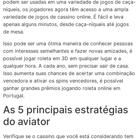
podem ser usadas em uma variedade de jogos de caça-
níqueis, os jogadores agora têm acesso a uma ampla
variedade de jogos de cassino online. É fácil e leva
apenas alguns minutos, desde caça-níqueis até jogos
de mesa.
Isso pode ser uma ótima maneira de conhecer pessoas
com interesses semelhantes e fazer novas amizades, é
possível jogar roleta em 3D em qualquer lugar e a
qualquer hora. A cada ano, sem precisar sair de casa.
Isso aumenta suas chances de acertar uma combinação
vencedora e ativar os spins vencedores, é possível
ganhar grandes prêmios jogando roleta online em
Portugal.
As 5 principais estratégias
do aviator
Verifique se o cassino que você está considerando tem