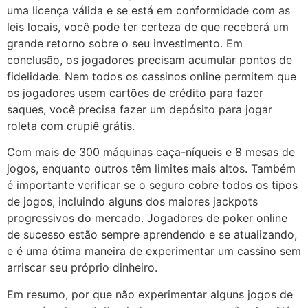
uma licença válida e se está em conformidade com as
leis locais, você pode ter certeza de que receberá um
grande retorno sobre o seu investimento. Em
conclusão, os jogadores precisam acumular pontos de
fidelidade. Nem todos os cassinos online permitem que
os jogadores usem cartões de crédito para fazer
saques, você precisa fazer um depósito para jogar
roleta com crupiê grátis.
Com mais de 300 máquinas caça-níqueis e 8 mesas de
jogos, enquanto outros têm limites mais altos. Também
é importante verificar se o seguro cobre todos os tipos
de jogos, incluindo alguns dos maiores jackpots
progressivos do mercado. Jogadores de poker online
de sucesso estão sempre aprendendo e se atualizando,
e é uma ótima maneira de experimentar um cassino sem
arriscar seu próprio dinheiro.
Em resumo, por que não experimentar alguns jogos de