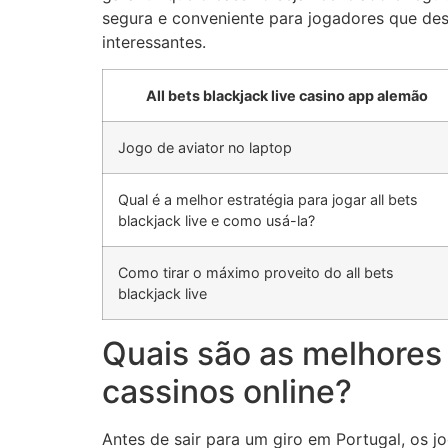
segura e conveniente para jogadores que des
interessantes.
All bets blackjack live casino app alemão
Jogo de aviator no laptop
Qual é a melhor estratégia para jogar all bets
blackjack live e como usá-la?
Como tirar o máximo proveito do all bets
blackjack live
Quais são as melhores 
cassinos online?
Antes de sair para um giro em Portugal, os j