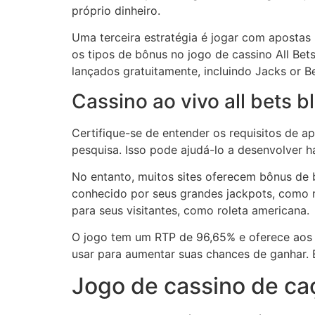
próprio dinheiro.
Uma terceira estratégia é jogar com apostas
os tipos de bônus no jogo de cassino All Be
lançados gratuitamente, incluindo Jacks or B
Cassino ao vivo all bets b
Certifique-se de entender os requisitos de ap
pesquisa. Isso pode ajudá-lo a desenvolver ha
No entanto, muitos sites oferecem bônus de 
conhecido por seus grandes jackpots, como r
para seus visitantes, como roleta americana.
O jogo tem um RTP de 96,65% e oferece aos 
usar para aumentar suas chances de ganhar. 
Jogo de cassino de caç