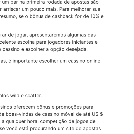
r um par na primeira rodada de apostas são
r arriscar um pouco mais. Para melhorar sua
 resumo, se o bônus de cashback for de 10% e
parar de jogar, apresentaremos algumas das
celente escolha para jogadores iniciantes e
 cassino e escolher a opção desejada.
ias, é importante escolher um cassino online
os wild e scatter.
assinos oferecem bônus e promoções para
de boas-vindas de cassino móvel de até US $
e a qualquer hora, competição de jogos de
, se você está procurando um site de apostas