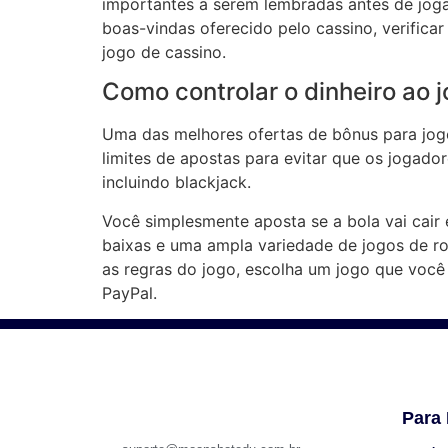
importantes a serem lembradas antes de jogar
boas-vindas oferecido pelo cassino, verific
jogo de cassino.
Como controlar o dinheiro ao j
Uma das melhores ofertas de bônus para jog
limites de apostas para evitar que os jogado
incluindo blackjack.
Você simplesmente aposta se a bola vai cai
baixas e uma ampla variedade de jogos de rol
as regras do jogo, escolha um jogo que voc
PayPal.
Para