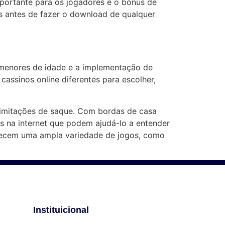
importante para os jogadores é o bônus de
es antes de fazer o download de qualquer
 menores de idade e a implementação de
assinos online diferentes para escolher,
limitações de saque. Com bordas de casa
is na internet que podem ajudá-lo a entender
erecem uma ampla variedade de jogos, como
Instituicional