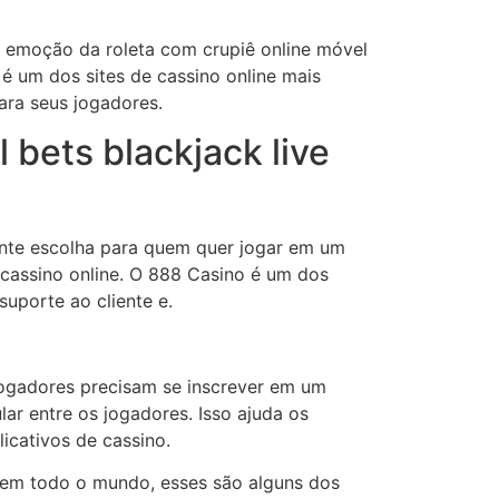
a emoção da roleta com crupiê online móvel
é um dos sites de cassino online mais
ara seus jogadores.
 bets blackjack live
ente escolha para quem quer jogar em um
cassino online. O 888 Casino é um dos
uporte ao cliente e.
jogadores precisam se inscrever em um
ar entre os jogadores. Isso ajuda os
icativos de cassino.
s em todo o mundo, esses são alguns dos