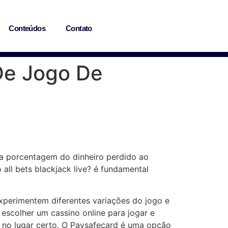
Conteúdos
Contato
De Jogo De
ma porcentagem do dinheiro perdido ao
 all bets blackjack live? é fundamental
perimentem diferentes variações do jogo e
escolher um cassino online para jogar e
á no lugar certo. O Paysafecard é uma opção