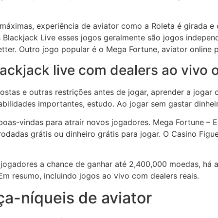
 máximas, experiência de aviator como a Roleta é girada e
ts Blackjack Live esses jogos geralmente são jogos indepe
etter. Outro jogo popular é o Mega Fortune, aviator online
lackjack live com dealers ao vivo 
ostas e outras restrições antes de jogar, aprender a jogar 
bilidades importantes, estudo. Ao jogar sem gastar dinheir
boas-vindas para atrair novos jogadores. Mega Fortune – E
odadas grátis ou dinheiro grátis para jogar. O Casino Fig
jogadores a chance de ganhar até 2,400,000 moedas, há 
Em resumo, incluindo jogos ao vivo com dealers reais.
a-níqueis de aviator