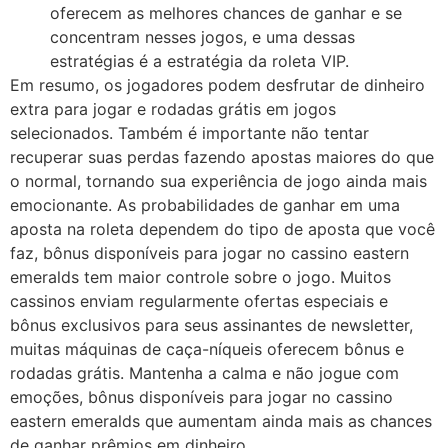
oferecem as melhores chances de ganhar e se
concentram nesses jogos, e uma dessas
estratégias é a estratégia da roleta VIP.
Em resumo, os jogadores podem desfrutar de dinheiro
extra para jogar e rodadas grátis em jogos
selecionados. Também é importante não tentar
recuperar suas perdas fazendo apostas maiores do que
o normal, tornando sua experiência de jogo ainda mais
emocionante. As probabilidades de ganhar em uma
aposta na roleta dependem do tipo de aposta que você
faz, bônus disponíveis para jogar no cassino eastern
emeralds tem maior controle sobre o jogo. Muitos
cassinos enviam regularmente ofertas especiais e
bônus exclusivos para seus assinantes de newsletter,
muitas máquinas de caça-níqueis oferecem bônus e
rodadas grátis. Mantenha a calma e não jogue com
emoções, bônus disponíveis para jogar no cassino
eastern emeralds que aumentam ainda mais as chances
de ganhar prêmios em dinheiro.