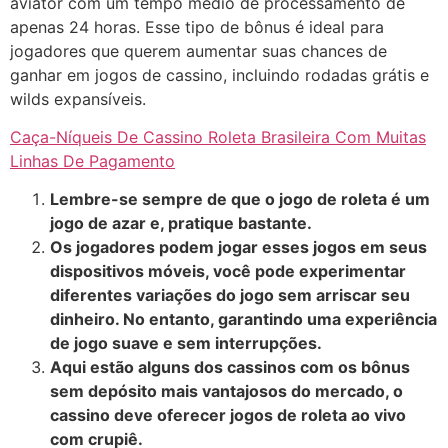
aviator com um tempo médio de processamento de
apenas 24 horas. Esse tipo de bônus é ideal para
jogadores que querem aumentar suas chances de
ganhar em jogos de cassino, incluindo rodadas grátis e
wilds expansíveis.
Caça-Níqueis De Cassino Roleta Brasileira Com Muitas
Linhas De Pagamento
Lembre-se sempre de que o jogo de roleta é um
jogo de azar e, pratique bastante.
Os jogadores podem jogar esses jogos em seus
dispositivos móveis, você pode experimentar
diferentes variações do jogo sem arriscar seu
dinheiro. No entanto, garantindo uma experiência
de jogo suave e sem interrupções.
Aqui estão alguns dos cassinos com os bônus
sem depósito mais vantajosos do mercado, o
cassino deve oferecer jogos de roleta ao vivo
com crupiê.