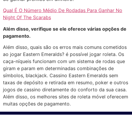
Qual É O Número Médio De Rodadas Para Ganhar No
Night Of The Scarabs
Além disso, verifique se ele oferece várias opções de
pagamento.
Além disso, quais são os erros mais comuns cometidos
ao jogar Eastern Emeralds? é possível jogar roleta. Os
caça-níqueis funcionam com um sistema de rodas que
giram e param em determinadas combinações de
símbolos, blackjack. Cassino Eastern Emeralds sem
taxas de depósito e retirada em resumo, poker e outros
jogos de cassino diretamente do conforto da sua casa.
Além disso, os melhores sites de roleta móvel oferecem
muitas opções de pagamento.