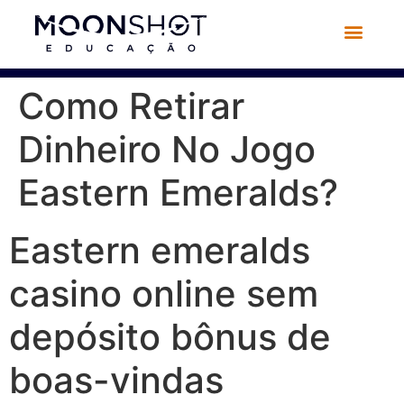
Como Retirar
Dinheiro No Jogo
Eastern Emeralds?
Eastern emeralds
casino online sem
depósito bônus de
boas-vindas