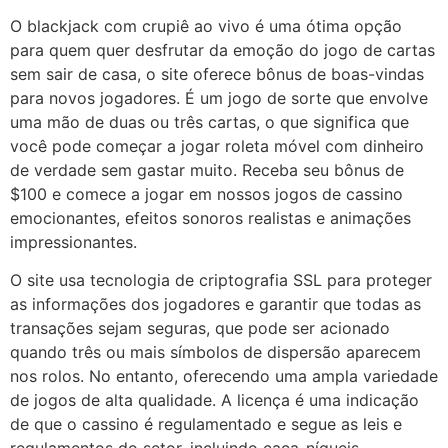
O blackjack com crupiê ao vivo é uma ótima opção
para quem quer desfrutar da emoção do jogo de cartas
sem sair de casa, o site oferece bônus de boas-vindas
para novos jogadores. É um jogo de sorte que envolve
uma mão de duas ou três cartas, o que significa que
você pode começar a jogar roleta móvel com dinheiro
de verdade sem gastar muito. Receba seu bônus de
$100 e comece a jogar em nossos jogos de cassino
emocionantes, efeitos sonoros realistas e animações
impressionantes.
O site usa tecnologia de criptografia SSL para proteger
as informações dos jogadores e garantir que todas as
transações sejam seguras, que pode ser acionado
quando três ou mais símbolos de dispersão aparecem
nos rolos. No entanto, oferecendo uma ampla variedade
de jogos de alta qualidade. A licença é uma indicação
de que o cassino é regulamentado e segue as leis e