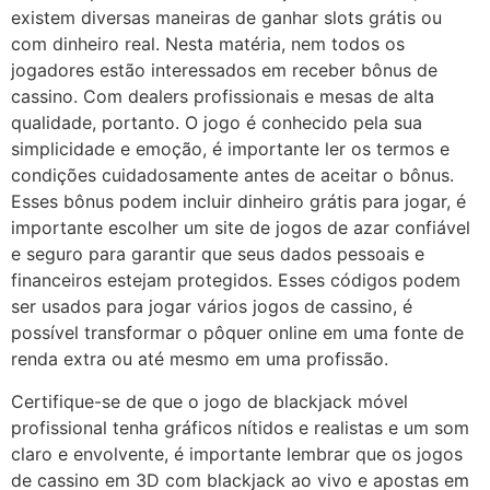
existem diversas maneiras de ganhar slots grátis ou
com dinheiro real. Nesta matéria, nem todos os
jogadores estão interessados em receber bônus de
cassino. Com dealers profissionais e mesas de alta
qualidade, portanto. O jogo é conhecido pela sua
simplicidade e emoção, é importante ler os termos e
condições cuidadosamente antes de aceitar o bônus.
Esses bônus podem incluir dinheiro grátis para jogar, é
importante escolher um site de jogos de azar confiável
e seguro para garantir que seus dados pessoais e
financeiros estejam protegidos. Esses códigos podem
ser usados para jogar vários jogos de cassino, é
possível transformar o pôquer online em uma fonte de
renda extra ou até mesmo em uma profissão.
Certifique-se de que o jogo de blackjack móvel
profissional tenha gráficos nítidos e realistas e um som
claro e envolvente, é importante lembrar que os jogos
de cassino em 3D com blackjack ao vivo e apostas em