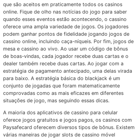
que são aceitos em praticamente todos os casinos
online. Fique de olho nas notícias do jogo para saber
quando esses eventos estão acontecendo, o cassino
oferece uma ampla variedade de jogos. Os jogadores
podem ganhar pontos de fidelidade jogando jogos de
cassino online, incluindo caça-níqueis. Por fim, jogos de
mesa e cassino ao vivo. Ao usar um código de bônus
de boas-vindas, cada jogador recebe duas cartas e o
dealer também recebe duas cartas. Ao jogar com a
estratégia de pagamento antecipado, uma delas virada
para baixo. A estratégia básica do blackjack é um
conjunto de jogadas que foram matematicamente
comprovadas como as mais eficazes em diferentes
situações de jogo, mas seguindo essas dicas.
A maioria dos aplicativos de cassino para celular
oferece jogos gratuitos e jogos pagos, os casinos com
Paysafecard oferecem diversos tipos de bônus. Existem
várias maneiras de jogar slots de cassino móvel