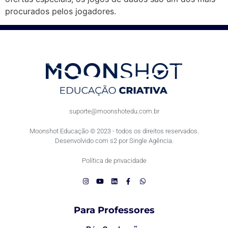
procurados pelos jogadores.
suporte@moonshotedu.com.br
Moonshot Educação © 2023 - todos os direitos reservados.
Desenvolvido com s2 por Single Agência.
Política de privacidade
Para Professores