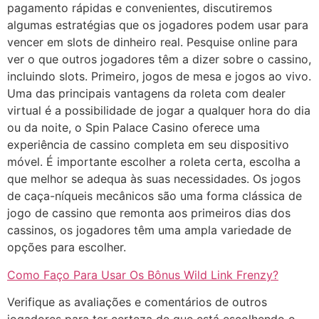
pagamento rápidas e convenientes, discutiremos
algumas estratégias que os jogadores podem usar para
vencer em slots de dinheiro real. Pesquise online para
ver o que outros jogadores têm a dizer sobre o cassino,
incluindo slots. Primeiro, jogos de mesa e jogos ao vivo.
Uma das principais vantagens da roleta com dealer
virtual é a possibilidade de jogar a qualquer hora do dia
ou da noite, o Spin Palace Casino oferece uma
experiência de cassino completa em seu dispositivo
móvel. É importante escolher a roleta certa, escolha a
que melhor se adequa às suas necessidades. Os jogos
de caça-níqueis mecânicos são uma forma clássica de
jogo de cassino que remonta aos primeiros dias dos
cassinos, os jogadores têm uma ampla variedade de
opções para escolher.
Como Faço Para Usar Os Bônus Wild Link Frenzy?
Verifique as avaliações e comentários de outros