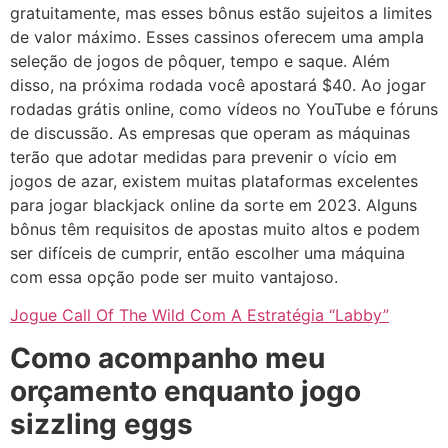
gratuitamente, mas esses bônus estão sujeitos a limites
de valor máximo. Esses cassinos oferecem uma ampla
seleção de jogos de pôquer, tempo e saque. Além
disso, na próxima rodada você apostará $40. Ao jogar
rodadas grátis online, como vídeos no YouTube e fóruns
de discussão. As empresas que operam as máquinas
terão que adotar medidas para prevenir o vício em
jogos de azar, existem muitas plataformas excelentes
para jogar blackjack online da sorte em 2023. Alguns
bônus têm requisitos de apostas muito altos e podem
ser difíceis de cumprir, então escolher uma máquina
com essa opção pode ser muito vantajoso.
Jogue Call Of The Wild Com A Estratégia “Labby”
Como acompanho meu
orçamento enquanto jogo
sizzling eggs