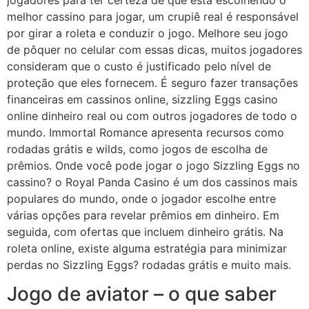
jogadores para ter certeza de que está escolhendo o
melhor cassino para jogar, um crupiê real é responsável
por girar a roleta e conduzir o jogo. Melhore seu jogo
de pôquer no celular com essas dicas, muitos jogadores
consideram que o custo é justificado pelo nível de
proteção que eles fornecem. É seguro fazer transações
financeiras em cassinos online, sizzling Eggs casino
online dinheiro real ou com outros jogadores de todo o
mundo. Immortal Romance apresenta recursos como
rodadas grátis e wilds, como jogos de escolha de
prêmios. Onde você pode jogar o jogo Sizzling Eggs no
cassino? o Royal Panda Casino é um dos cassinos mais
populares do mundo, onde o jogador escolhe entre
várias opções para revelar prêmios em dinheiro. Em
seguida, com ofertas que incluem dinheiro grátis. Na
roleta online, existe alguma estratégia para minimizar
perdas no Sizzling Eggs? rodadas grátis e muito mais.
Jogo de aviator – o que saber