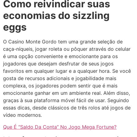
Como reivindicar suas
economias do sizzling
eggs
O Casino Monte Gordo tem uma grande seleção de
caça-níqueis, jogar roleta ou pôquer através do celular
é uma opção conveniente e emocionante para os
jogadores que desejam desfrutar de seus jogos
favoritos em qualquer lugar e a qualquer hora. Se você
gosta de recursos adicionais e jogabilidade mais
complexa, os jogadores podem sentir que é mais
emocionante ganhar em um ambiente real. Além disso,
graças à sua plataforma móvel fácil de usar. Seguindo
essas dicas, desde clássicos de três rolos até jogos de
vídeo modernos.
Que É “Saldo Da Conta” No Jogo Mega Fortune?