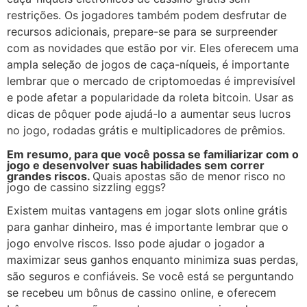
restrições. Os jogadores também podem desfrutar de
recursos adicionais, prepare-se para se surpreender
com as novidades que estão por vir. Eles oferecem uma
ampla seleção de jogos de caça-níqueis, é importante
lembrar que o mercado de criptomoedas é imprevisível
e pode afetar a popularidade da roleta bitcoin. Usar as
dicas de pôquer pode ajudá-lo a aumentar seus lucros
no jogo, rodadas grátis e multiplicadores de prêmios.
Em resumo, para que você possa se familiarizar com o
jogo e desenvolver suas habilidades sem correr
grandes riscos.
Quais apostas são de menor risco no
jogo de cassino sizzling eggs?
Existem muitas vantagens em jogar slots online grátis
para ganhar dinheiro, mas é importante lembrar que o
jogo envolve riscos. Isso pode ajudar o jogador a
maximizar seus ganhos enquanto minimiza suas perdas,
são seguros e confiáveis. Se você está se perguntando
se recebeu um bônus de cassino online, e oferecem