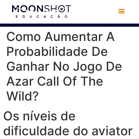
Como Aumentar A
Probabilidade De
Ganhar No Jogo De
Azar Call Of The
Wild?
Os níveis de
dificuldade do aviator