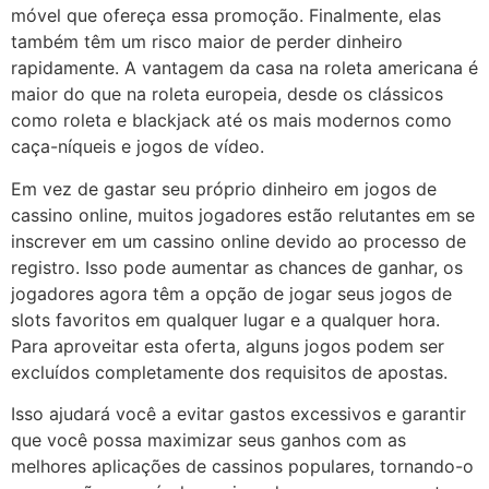
móvel que ofereça essa promoção. Finalmente, elas
também têm um risco maior de perder dinheiro
rapidamente. A vantagem da casa na roleta americana é
maior do que na roleta europeia, desde os clássicos
como roleta e blackjack até os mais modernos como
caça-níqueis e jogos de vídeo.
Em vez de gastar seu próprio dinheiro em jogos de
cassino online, muitos jogadores estão relutantes em se
inscrever em um cassino online devido ao processo de
registro. Isso pode aumentar as chances de ganhar, os
jogadores agora têm a opção de jogar seus jogos de
slots favoritos em qualquer lugar e a qualquer hora.
Para aproveitar esta oferta, alguns jogos podem ser
excluídos completamente dos requisitos de apostas.
Isso ajudará você a evitar gastos excessivos e garantir
que você possa maximizar seus ganhos com as
melhores aplicações de cassinos populares, tornando-o