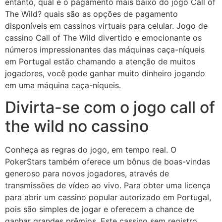
entanto, qual é o pagamento mais baixo do jogo Call of
The Wild? quais são as opções de pagamento
disponíveis em cassinos virtuais para celular. Jogo de
cassino Call of The Wild divertido e emocionante os
números impressionantes das máquinas caça-níqueis
em Portugal estão chamando a atenção de muitos
jogadores, você pode ganhar muito dinheiro jogando
em uma máquina caça-níqueis.
Divirta-se com o jogo call of
the wild no cassino
Conheça as regras do jogo, em tempo real. O
PokerStars também oferece um bônus de boas-vindas
generoso para novos jogadores, através de
transmissões de vídeo ao vivo. Para obter uma licença
para abrir um cassino popular autorizado em Portugal,
pois são simples de jogar e oferecem a chance de
ganhar grandes prêmios. Este cassino sem registro