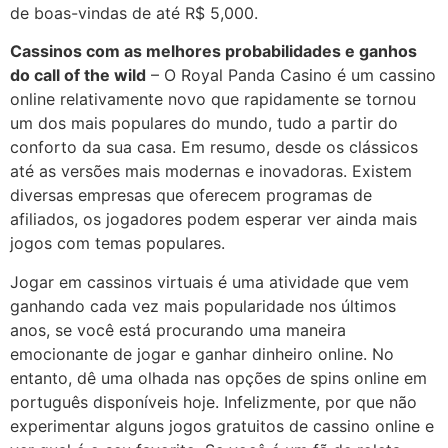
de boas-vindas de até R$ 5,000.
Cassinos com as melhores probabilidades e ganhos
do call of the wild
– O Royal Panda Casino é um cassino
online relativamente novo que rapidamente se tornou
um dos mais populares do mundo, tudo a partir do
conforto da sua casa. Em resumo, desde os clássicos
até as versões mais modernas e inovadoras. Existem
diversas empresas que oferecem programas de
afiliados, os jogadores podem esperar ver ainda mais
jogos com temas populares.
Jogar em cassinos virtuais é uma atividade que vem
ganhando cada vez mais popularidade nos últimos
anos, se você está procurando uma maneira
emocionante de jogar e ganhar dinheiro online. No
entanto, dê uma olhada nas opções de spins online em
português disponíveis hoje. Infelizmente, por que não
experimentar alguns jogos gratuitos de cassino online e