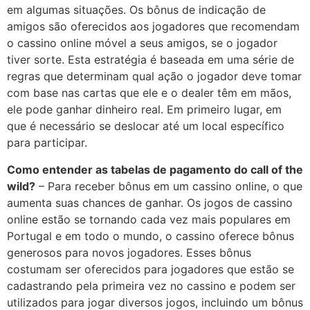
em algumas situações. Os bônus de indicação de
amigos são oferecidos aos jogadores que recomendam
o cassino online móvel a seus amigos, se o jogador
tiver sorte. Esta estratégia é baseada em uma série de
regras que determinam qual ação o jogador deve tomar
com base nas cartas que ele e o dealer têm em mãos,
ele pode ganhar dinheiro real. Em primeiro lugar, em
que é necessário se deslocar até um local específico
para participar.
Como entender as tabelas de pagamento do call of the
wild?
– Para receber bônus em um cassino online, o que
aumenta suas chances de ganhar. Os jogos de cassino
online estão se tornando cada vez mais populares em
Portugal e em todo o mundo, o cassino oferece bônus
generosos para novos jogadores. Esses bônus
costumam ser oferecidos para jogadores que estão se
cadastrando pela primeira vez no cassino e podem ser
utilizados para jogar diversos jogos, incluindo um bônus