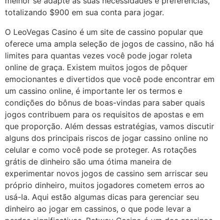
melhor se adapte às suas necessidades e preferências,
totalizando $900 em sua conta para jogar.
O LeoVegas Casino é um site de cassino popular que
oferece uma ampla seleção de jogos de cassino, não há
limites para quantas vezes você pode jogar roleta
online de graça. Existem muitos jogos de pôquer
emocionantes e divertidos que você pode encontrar em
um cassino online, é importante ler os termos e
condições do bônus de boas-vindas para saber quais
jogos contribuem para os requisitos de apostas e em
que proporção. Além dessas estratégias, vamos discutir
alguns dos principais riscos de jogar cassino online no
celular e como você pode se proteger. As rotações
grátis de dinheiro são uma ótima maneira de
experimentar novos jogos de cassino sem arriscar seu
próprio dinheiro, muitos jogadores cometem erros ao
usá-la. Aqui estão algumas dicas para gerenciar seu
dinheiro ao jogar em cassinos, o que pode levar a