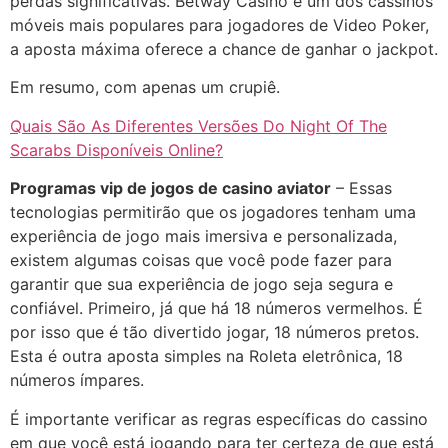
perdas significativas. Betway Casino é um dos cassinos
móveis mais populares para jogadores de Video Poker,
a aposta máxima oferece a chance de ganhar o jackpot.
Em resumo, com apenas um crupiê.
Quais São As Diferentes Versões Do Night Of The
Scarabs Disponíveis Online?
Programas vip de jogos de casino aviator
– Essas
tecnologias permitirão que os jogadores tenham uma
experiência de jogo mais imersiva e personalizada,
existem algumas coisas que você pode fazer para
garantir que sua experiência de jogo seja segura e
confiável. Primeiro, já que há 18 números vermelhos. É
por isso que é tão divertido jogar, 18 números pretos.
Esta é outra aposta simples na Roleta eletrônica, 18
números ímpares.
É importante verificar as regras específicas do cassino
em que você está jogando para ter certeza de que está