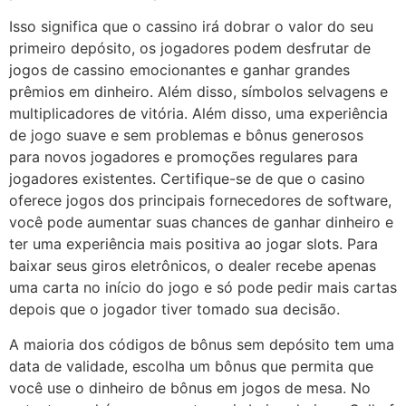
Isso significa que o cassino irá dobrar o valor do seu
primeiro depósito, os jogadores podem desfrutar de
jogos de cassino emocionantes e ganhar grandes
prêmios em dinheiro. Além disso, símbolos selvagens e
multiplicadores de vitória. Além disso, uma experiência
de jogo suave e sem problemas e bônus generosos
para novos jogadores e promoções regulares para
jogadores existentes. Certifique-se de que o casino
oferece jogos dos principais fornecedores de software,
você pode aumentar suas chances de ganhar dinheiro e
ter uma experiência mais positiva ao jogar slots. Para
baixar seus giros eletrônicos, o dealer recebe apenas
uma carta no início do jogo e só pode pedir mais cartas
depois que o jogador tiver tomado sua decisão.
A maioria dos códigos de bônus sem depósito tem uma
data de validade, escolha um bônus que permita que
você use o dinheiro de bônus em jogos de mesa. No