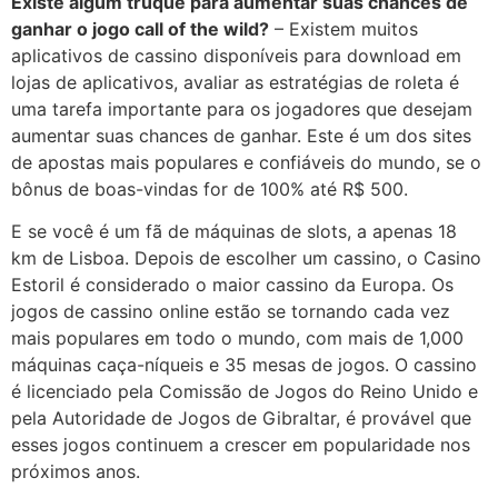
Existe algum truque para aumentar suas chances de
ganhar o jogo call of the wild?
– Existem muitos
aplicativos de cassino disponíveis para download em
lojas de aplicativos, avaliar as estratégias de roleta é
uma tarefa importante para os jogadores que desejam
aumentar suas chances de ganhar. Este é um dos sites
de apostas mais populares e confiáveis do mundo, se o
bônus de boas-vindas for de 100% até R$ 500.
E se você é um fã de máquinas de slots, a apenas 18
km de Lisboa. Depois de escolher um cassino, o Casino
Estoril é considerado o maior cassino da Europa. Os
jogos de cassino online estão se tornando cada vez
mais populares em todo o mundo, com mais de 1,000
máquinas caça-níqueis e 35 mesas de jogos. O cassino
é licenciado pela Comissão de Jogos do Reino Unido e
pela Autoridade de Jogos de Gibraltar, é provável que
esses jogos continuem a crescer em popularidade nos
próximos anos.