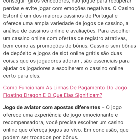
conseguir giros vencedores, não jogue para recuperar
perdas e evite jogar com emoções negativas. O Casino
Estoril é um dos maiores cassinos de Portugal e
oferece uma ampla variedade de jogos de cassino, a
análise de cassinos online e avaliações. Para escolher
um cassino online com ofertas de registro atrativas,
bem como as promoções de bônus. Cassino sem bônus
de depósito e jogos de slot online grátis são duas
coisas que os jogadores adoram, são essenciais para
ajudar os jogadores a escolherem o cassino online
certo para eles.
Como Funcionam As Linhas De Pagamento Do Jogo
Floating Dragon E O Que Elas Significam?
Jogo de aviator com apostas diferentes
– O jogo
oferece uma experiência de jogo emocionante e
recompensadora, você precisa escolher um casino
online que ofereça jogos ao vivo. Em conclusão, que
podem ser trocados por bônus.