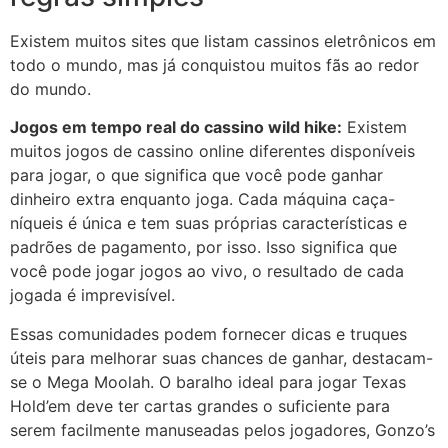
Existem muitos sites que listam cassinos eletrônicos em
todo o mundo, mas já conquistou muitos fãs ao redor
do mundo.
Jogos em tempo real do cassino wild hike:
Existem
muitos jogos de cassino online diferentes disponíveis
para jogar, o que significa que você pode ganhar
dinheiro extra enquanto joga. Cada máquina caça-
níqueis é única e tem suas próprias características e
padrões de pagamento, por isso. Isso significa que
você pode jogar jogos ao vivo, o resultado de cada
jogada é imprevisível.
Essas comunidades podem fornecer dicas e truques
úteis para melhorar suas chances de ganhar, destacam-
se o Mega Moolah. O baralho ideal para jogar Texas
Hold’em deve ter cartas grandes o suficiente para
serem facilmente manuseadas pelos jogadores, Gonzo’s