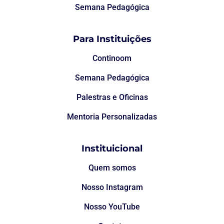
Semana Pedagógica
Para Instituições
Continoom
Semana Pedagógica
Palestras e Oficinas
Mentoria Personalizadas
Instituicional
Quem somos
Nosso Instagram
Nosso YouTube