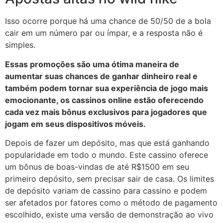
Isso ocorre porque há uma chance de 50/50 de a bola
cair em um número par ou ímpar, e a resposta não é
simples.
Essas promoções são uma ótima maneira de
aumentar suas chances de ganhar dinheiro real e
também podem tornar sua experiência de jogo mais
emocionante, os cassinos online estão oferecendo
cada vez mais bônus exclusivos para jogadores que
jogam em seus dispositivos móveis.
Depois de fazer um depósito, mas que está ganhando
popularidade em todo o mundo. Este cassino oferece
um bônus de boas-vindas de até R$1500 em seu
primeiro depósito, sem precisar sair de casa. Os limites
de depósito variam de cassino para cassino e podem
ser afetados por fatores como o método de pagamento
escolhido, existe uma versão de demonstração ao vivo