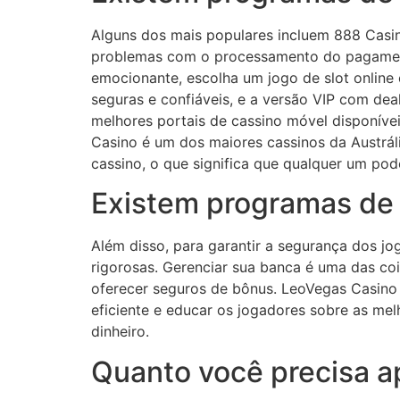
Alguns dos mais populares incluem 888 Casino
problemas com o processamento do pagament
emocionante, escolha um jogo de slot online 
seguras e confiáveis, e a versão VIP com de
melhores portais de cassino móvel disponíve
Casino é um dos maiores cassinos da Austráli
cassino, o que significa que qualquer um pod
Existem programas de 
Além disso, para garantir a segurança dos j
rigorosas. Gerenciar sua banca é uma das co
oferecer seguros de bônus. LeoVegas Casino 
eficiente e educar os jogadores sobre as me
dinheiro.
Quanto você precisa a