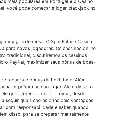
sinos mais populares em Portugal é o Casino
real, você pode começar a jogar blackjack no
ogam jogos de mesa. O Spin Palace Casino
00 para novos jogadores. Os cassinos online
o tradicional, discutiremos os cassinos
o o PayPal, maximizar seus bônus de boas-
de recarga e bônus de fidelidade. Além
anhar o prêmio se não jogar. Além disso, o
uele que oferece o maior prêmio, desde
 seguir quais são as principais vantagens
ogar com responsabilidade e saber quando
Além disso, para se preparar mentalmente