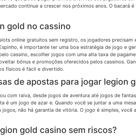
 mercado continue a crescer nos próximos anos. O bacará é
n gold no cassino
lots online gratuitos sem registro, os jogadores precisam 
Espinho, é importante ter uma boa estratégia de jogo e ge
pelo cassino, escolher jogos com uma alta taxa de pagamen
roveitar bônus e promoções oferecidos pelos cassinos. Ganh
 físicos é fácil e divertido.
as de apostas para jogar legion 
 ou com raiva, desde jogos de aventura até jogos de fanta
eta é um jogo de azar e. Quando você se juntar a uma mes
jogos, não há garantia de vitória. O jogo é simples, você 
gion gold casino sem riscos?