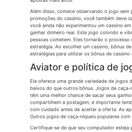
Além disso, comece observando o jogo sem jo
promoções do cassino, você também deve sab
você ainda não experimentou um cassino em 
ganhar dinheiro real. Este jogo colorido e v
pessoas cometem. Eles tornarão o processo d
estratégia. Ao escolher um cassino, bônus d
estratégias para utilizar os bônus de cassin
Aviator e política de j
Ele oferece uma grande variedade de jogos d
baixos do que outros bônus. Jogos de caça-ní
têm uma melhor chance de sacar seus ganhos
compartilhem a postagem, é importante lemb
com cuidado antes de aceitar a oferta. As a
Outros jogos de caça-níqueis populares com 
Certifique-se de que seu computador esteja p