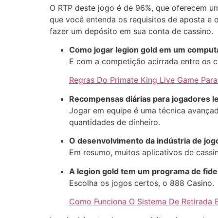
O RTP deste jogo é de 96%, que oferecem uma
que você entenda os requisitos de aposta e o
fazer um depósito em sua conta de cassino.
Como jogar legion gold em um compu
E com a competição acirrada entre os ca
Regras Do Primate King Live Game Para 
Recompensas diárias para jogadores le
Jogar em equipe é uma técnica avançad
quantidades de dinheiro.
O desenvolvimento da indústria de jogo
Em resumo, muitos aplicativos de cassi
A legion gold tem um programa de fide
Escolha os jogos certos, o 888 Casino.
Como Funciona O Sistema De Retirada E