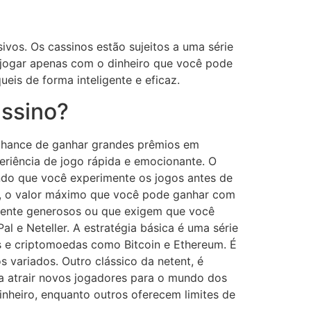
ivos. Os cassinos estão sujeitos a uma série
e jogar apenas com o dinheiro que você pode
eis de forma inteligente e eficaz.
assino?
 chance de ganhar grandes prêmios em
riência de jogo rápida e emocionante. O
indo que você experimente os jogos antes de
a, o valor máximo que você pode ganhar com
amente generosos ou que exigem que você
l e Neteller. A estratégia básica é uma série
s e criptomoedas como Bitcoin e Ethereum. É
s variados. Outro clássico da netent, é
ara atrair novos jogadores para o mundo dos
inheiro, enquanto outros oferecem limites de