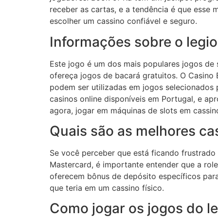
receber as cartas, e a tendência é que esse
escolher um cassino confiável e seguro.
Informações sobre o legio
Este jogo é um dos mais populares jogos de s
ofereça jogos de bacará gratuitos. O Casino 
podem ser utilizadas em jogos selecionados 
casinos online disponíveis em Portugal, e ap
agora, jogar em máquinas de slots em cassinos
Quais são as melhores cas
Se você perceber que está ficando frustrado
Mastercard, é importante entender que a rol
oferecem bônus de depósito específicos para 
que teria em um cassino físico.
Como jogar os jogos do le