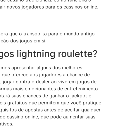
air novos jogadores para os cassinos online.
onora que o transporta para o mundo antigo
ção dos jogos em si.
os lightning roulette?
vamos apresentar alguns dos melhores
ar que oferece aos jogadores a chance de
, jogar contra o dealer ao vivo em jogos de
formas mais emocionantes de entretenimento
ntará suas chances de ganhar o jackpot e
ueis gratuitos que permitem que você pratique
quisitos de apostas antes de aceitar qualquer
de cassino online, que pode aumentar suas
tivos.