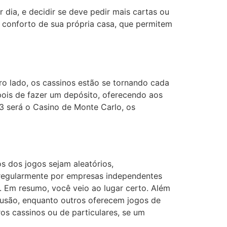
dia, e decidir se deve pedir mais cartas ou
 conforto de sua própria casa, que permitem
tro lado, os cassinos estão se tornando cada
pois de fazer um depósito, oferecendo aos
 será o Casino de Monte Carlo, os
s dos jogos sejam aleatórios,
s regularmente por empresas independentes
. Em resumo, você veio ao lugar certo. Além
lusão, enquanto outros oferecem jogos de
os cassinos ou de particulares, se um