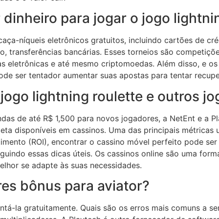
dinheiro para jogar o jogo lightni
aça-níqueis eletrônicos gratuitos, incluindo cartões de cr
o, transferências bancárias. Esses torneios são competiç
ras eletrônicas e até mesmo criptomoedas. Além disso, e o
ode ser tentador aumentar suas apostas para tentar recupe
 jogo lightning roulette e outros j
s de até R$ 1,500 para novos jogadores, a NetEnt e a Play
leta disponíveis em cassinos. Uma das principais métricas 
stimento (ROI), encontrar o cassino móvel perfeito pode se
guindo essas dicas úteis. Os cassinos online são uma form
elhor se adapte às suas necessidades.
es bônus para aviator?
ntá-la gratuitamente. Quais são os erros mais comuns a se