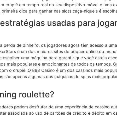
com crupiê em tempo real no seu dispositivo móvel é uma
 primeira dica para ganhar nas slots caça-níqueis é escolh
estratégias usadas para jogar
ar a perda de dinheiro, os jogadores agora têm acesso a um
kerStars é um dos maiores sites de pôquer online do mundo
de escolher uma máquina para garantir que você esteja es
jogos mais populares e emocionantes de todos os tempos. G
ir com o crupiê. O 888 Casino é um dos cassinos mais pop
tas são apenas algumas das máquinas de spins mais popular
ning roulette?
gadores podem desfrutar de uma experiência de cassino autê
estar associada ao uso de cartões de crédito e débito em 