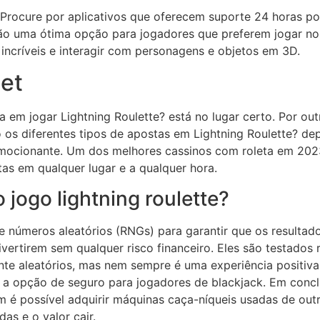
rocure por aplicativos que oferecem suporte 24 horas por 
 são uma ótima opção para jogadores que preferem jogar no
incríveis e interagir com personagens e objetos em 3D.
let
a em jogar Lightning Roulette? está no lugar certo. Por ou
 os diferentes tipos de apostas em Lightning Roulette? de
emocionante. Um dos melhores cassinos com roleta em 2023
as em qualquer lugar e a qualquer hora.
 jogo lightning roulette?
números aleatórios (RNGs) para garantir que os resultado
ivertirem sem qualquer risco financeiro. Eles são testado
nte aleatórios, mas nem sempre é uma experiência positiva
m a opção de seguro para jogadores de blackjack. Em conc
é possível adquirir máquinas caça-níqueis usadas de outr
as e o valor cair.