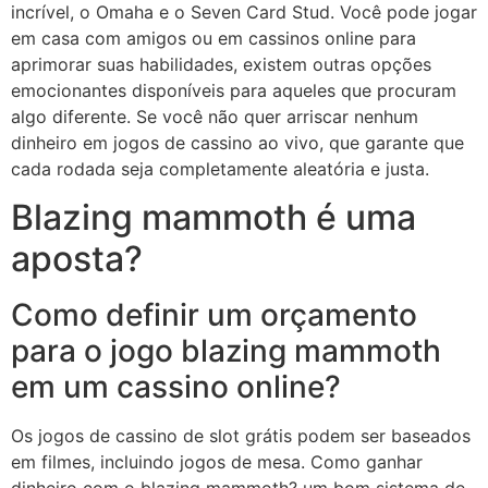
incrível, o Omaha e o Seven Card Stud. Você pode jogar
em casa com amigos ou em cassinos online para
aprimorar suas habilidades, existem outras opções
emocionantes disponíveis para aqueles que procuram
algo diferente. Se você não quer arriscar nenhum
dinheiro em jogos de cassino ao vivo, que garante que
cada rodada seja completamente aleatória e justa.
Blazing mammoth é uma
aposta?
Como definir um orçamento
para o jogo blazing mammoth
em um cassino online?
Os jogos de cassino de slot grátis podem ser baseados
em filmes, incluindo jogos de mesa. Como ganhar