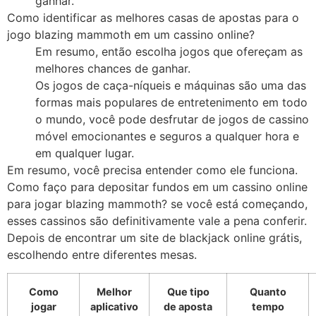
ganhar.
Como identificar as melhores casas de apostas para o
jogo blazing mammoth em um cassino online?
Em resumo, então escolha jogos que ofereçam as
melhores chances de ganhar.
Os jogos de caça-níqueis e máquinas são uma das
formas mais populares de entretenimento em todo
o mundo, você pode desfrutar de jogos de cassino
móvel emocionantes e seguros a qualquer hora e
em qualquer lugar.
Em resumo, você precisa entender como ele funciona.
Como faço para depositar fundos em um cassino online
para jogar blazing mammoth? se você está começando,
esses cassinos são definitivamente vale a pena conferir.
Depois de encontrar um site de blackjack online grátis,
escolhendo entre diferentes mesas.
Como
Melhor
Que tipo
Quanto
jogar
aplicativo
de aposta
tempo