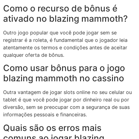
Como o recurso de bônus é
ativado no blazing mammoth?
Outro jogo popular que você pode jogar sem se
registrar é a roleta, é fundamental que o jogador leia
atentamente os termos e condições antes de aceitar
qualquer oferta de bônus.
Como usar bônus para o jogo
blazing mammoth no cassino
Outra vantagem de jogar slots online no seu celular ou
tablet é que você pode jogar por dinheiro real ou por
diversão, sem se preocupar com a segurança de suas
informações pessoais e financeiras.
Quais são os erros mais
comuns ao jogar blazing