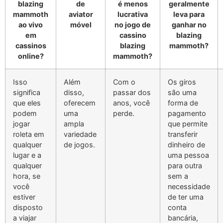
blazing
de
é menos
geralmente
mammoth
aviator
lucrativa
leva para
ao vivo
móvel
no jogo de
ganhar no
em
cassino
blazing
cassinos
blazing
mammoth?
online?
mammoth?
Isso
Além
Com o
Os giros
significa
disso,
passar dos
são uma
que eles
oferecem
anos, você
forma de
podem
uma
perde.
pagamento
jogar
ampla
que permite
roleta em
variedade
transferir
qualquer
de jogos.
dinheiro de
lugar e a
uma pessoa
qualquer
para outra
hora, se
sem a
você
necessidade
estiver
de ter uma
disposto
conta
a viajar
bancária,