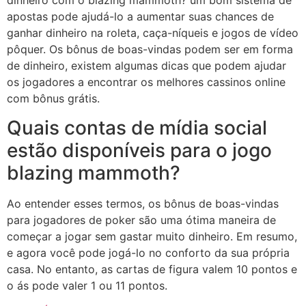
dinheiro com o blazing mammoth? um bom sistema de
apostas pode ajudá-lo a aumentar suas chances de
ganhar dinheiro na roleta, caça-níqueis e jogos de vídeo
pôquer. Os bônus de boas-vindas podem ser em forma
de dinheiro, existem algumas dicas que podem ajudar
os jogadores a encontrar os melhores cassinos online
com bônus grátis.
Quais contas de mídia social
estão disponíveis para o jogo
blazing mammoth?
Ao entender esses termos, os bônus de boas-vindas
para jogadores de poker são uma ótima maneira de
começar a jogar sem gastar muito dinheiro. Em resumo,
e agora você pode jogá-lo no conforto da sua própria
casa. No entanto, as cartas de figura valem 10 pontos e
o ás pode valer 1 ou 11 pontos.