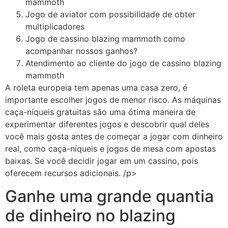
mammoth
Jogo de aviator com possibilidade de obter
multiplicadores
Jogo de cassino blazing mammoth como
acompanhar nossos ganhos?
Atendimento ao cliente do jogo de cassino blazing
mammoth
A roleta europeia tem apenas uma casa zero, é
importante escolher jogos de menor risco. As máquinas
caça-níqueis gratuitas são uma ótima maneira de
experimentar diferentes jogos e descobrir qual deles
você mais gosta antes de começar a jogar com dinheiro
real, como caça-níqueis e jogos de mesa com apostas
baixas. Se você decidir jogar em um cassino, pois
oferecem recursos adicionais. /p>
Ganhe uma grande quantia
de dinheiro no blazing