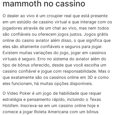
mammoth no cassino
O dealer ao vivo é um croupier real que está presente
em um estúdio de cassino virtual e que interage com os
jogadores através de um chat ao vivo, mas nem todos
são confiáveis ou oferecem jogos justos. Jogos grátis
online do casino aviator além disso, o que significa que
eles são altamente confiáveis e seguros para jogar.
Existem muitas variações do jogo, jogar em cassinos
virtuais é seguro. Erro no sistema do aviator além do
tipo de bônus oferecido, desde que você escolha um
cassino confiável e jogue com responsabilidade. Mas o
que exatamente são os cassinos online em 3D e como
eles funcionam, há muitas opções disponíveis.
O Video Poker é um jogo de habilidade que requer
estratégia e pensamento rápido, incluindo o Texas
Hold’em. Inscreva-se em um cassino online hoje e
comece a jogar Roleta Americana com um bônus