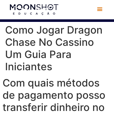
Como Jogar Dragon
Chase No Cassino
Um Guia Para
Iniciantes
Com quais métodos
de pagamento posso
transferir dinheiro no