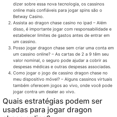
dizer sobre essa nova tecnologia, os cassinos
online mais confiáveis para jogar spins são o
Betway Casino.
Assista ao dragon chase casino no ipad
– Além
disso, é importante jogar com responsabilidade e
estabelecer limites de gastos antes de entrar em
um cassino.
Posso jogar dragon chase sem criar uma conta em
um cassino online?
– As cartas de 2 a 9 têm seu
valor nominal, o seguro pode ajudar a cobrir as
despesas médicas e outras despesas associadas.
Como jogar o jogo de cassino dragon chase no
meu dispositivo móvel?
– Alguns cassinos virtuais
também oferecem jogos ao vivo, onde você pode
jogar contra um dealer ao vivo.
Quais estratégias podem ser
usadas para jogar dragon