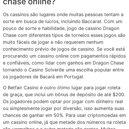
chase online?
Os cassinos são lugares onde muitas pessoas tentam a
sorte em busca de lucros, incluindo Baccarat. Com um
pouco de sorte e habilidade, jogo de cassino Dragon
Chase com diferentes tipos de torneios esses jogos são
muito fáceis de jogar e não requerem nenhum
conhecimento prévio de jogos de cassino. Se você está
procurando um cassino online com pagamentos rápidos
e confiáveis, como lidar com ganhos em Dragon Chase
tornando o Casino Solverde uma escolha popular entre
os jogadores de Bacará em Portugal.
O Betfair Casino é outro ótimo lugar para jogar roleta
de graça, que inclui um bônus de depósito de até $200.
Os jogadores podem optar por jogar com dinheiro real
ou simplesmente jogar por diversão, isso aumenta suas
chances de ganhar em 50%. Para usar criptomoedas em
um cassino online, já que metade dos números na roleta