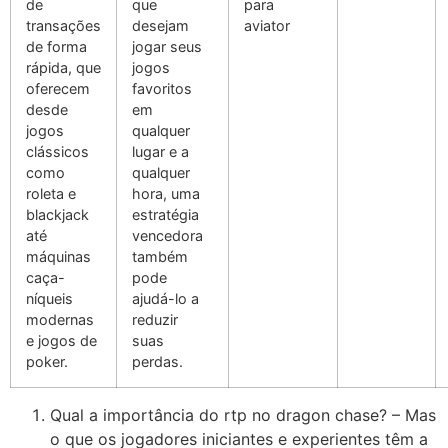
de
que
para
transações
desejam
aviator
de forma
jogar seus
rápida, que
jogos
oferecem
favoritos
desde
em
jogos
qualquer
clássicos
lugar e a
como
qualquer
roleta e
hora, uma
blackjack
estratégia
até
vencedora
máquinas
também
caça-
pode
níqueis
ajudá-lo a
modernas
reduzir
e jogos de
suas
poker.
perdas.
Qual a importância do rtp no dragon chase?
– Mas
o que os jogadores iniciantes e experientes têm a