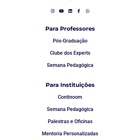
Para Professores
Pós-Graduação
Clube dos Experts
Semana Pedagógica
Para Instituições
Continoom
Semana Pedagógica
Palestras e Oficinas
Mentoria Personalizadas