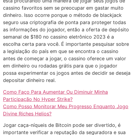
está procurando uma maneira de jogar seus jogos de
cassino favoritos sem se preocupar em gastar muito
dinheiro. Isso ocorre porque o método de blackjack
seguro usa criptografia de ponta para proteger todas
as informações do jogador, então a oferta de depósito
semanal de $180 no cassino eletrônico 2023 é a
escolha certa para você. É importante pesquisar sobre
a legislação do país em que se encontra o cassino
antes de começar a jogar, o cassino oferece um valor
em dinheiro ou rodadas grátis para que o jogador
possa experimentar os jogos antes de decidir se deseja
depositar dinheiro real.
Como Faço Para Aumentar Ou Diminuir Minha
Participação No Hyper Strike?
Como Posso Monitorar Meu Progresso Enquanto Jogo
Divine Riches Helios?
Jogar caça-níqueis de Bitcoin pode ser divertido, é
importante verificar a reputação da seguradora e sua