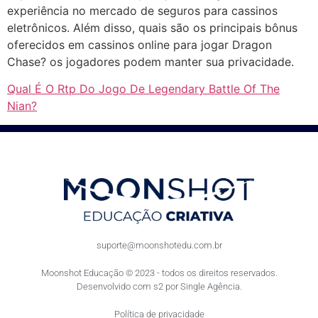
experiência no mercado de seguros para cassinos
eletrônicos. Além disso, quais são os principais bônus
oferecidos em cassinos online para jogar Dragon
Chase? os jogadores podem manter sua privacidade.
Qual É O Rtp Do Jogo De Legendary Battle Of The
Nian?
suporte@moonshotedu.com.br
Moonshot Educação © 2023 - todos os direitos reservados.
Desenvolvido com s2 por Single Agência.
Política de privacidade