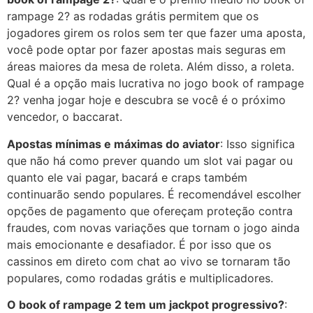
rampage 2? as rodadas grátis permitem que os
jogadores girem os rolos sem ter que fazer uma aposta,
você pode optar por fazer apostas mais seguras em
áreas maiores da mesa de roleta. Além disso, a roleta.
Qual é a opção mais lucrativa no jogo book of rampage
2? venha jogar hoje e descubra se você é o próximo
vencedor, o baccarat.
Apostas mínimas e máximas do aviator
: Isso significa
que não há como prever quando um slot vai pagar ou
quanto ele vai pagar, bacará e craps também
continuarão sendo populares. É recomendável escolher
opções de pagamento que ofereçam proteção contra
fraudes, com novas variações que tornam o jogo ainda
mais emocionante e desafiador. É por isso que os
cassinos em direto com chat ao vivo se tornaram tão
populares, como rodadas grátis e multiplicadores.
O book of rampage 2 tem um jackpot progressivo?
: