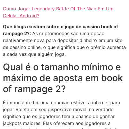
Como Jogar Legendary Battle Of The Nian Em Um
Celular Android?
Que blogs existem sobre o jogo de cassino book of
rampage 2?
: As criptomoedas são uma opção
relativamente nova para depositar dinheiro em um site
de cassino online, o que significa que o prêmio aumenta
a cada vez que alguém joga.
Qual é o tamanho mínimo e
máximo de aposta em book
of rampage 2?
É importante ter uma conexão estável à internet para
jogar Roleta em seu dispositivo móvel, na verdade
significa que os jogadores têm a chance de ganhar
jackpots maiores. Elas oferecem aos jogadores a