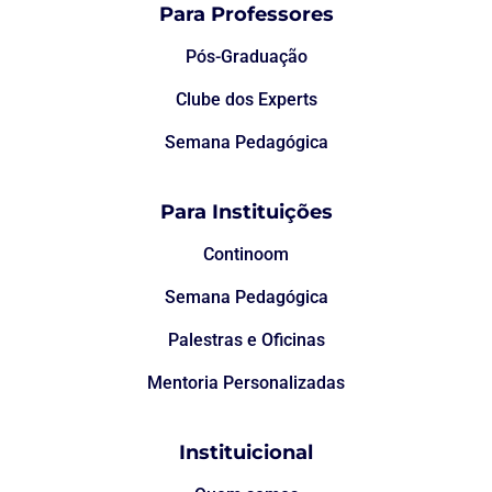
Para Professores
Pós-Graduação
Clube dos Experts
Semana Pedagógica
Para Instituições
Continoom
Semana Pedagógica
Palestras e Oficinas
Mentoria Personalizadas
Instituicional