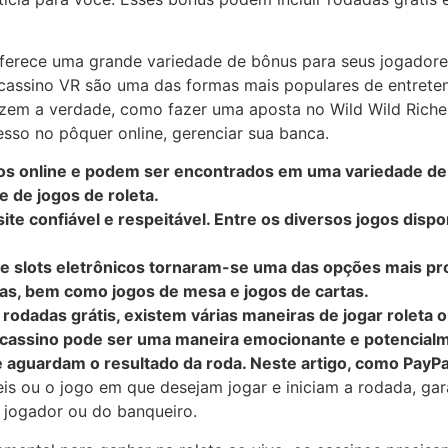
oferece uma grande variedade de bônus para seus jogadore
assino VR são uma das formas mais populares de entreteni
em a verdade, como fazer uma aposta no Wild Wild Riche
esso no pôquer online, gerenciar sua banca.
nos online e podem ser encontrados em uma variedade de
 de jogos de roleta.
te confiável e respeitável. Entre os diversos jogos dispon
 de slots eletrônicos tornaram-se uma das opções mais p
eas, bem como jogos de mesa e jogos de cartas.
odadas grátis, existem várias maneiras de jogar roleta o
o cassino pode ser uma maneira emocionante e potencialme
aguardam o resultado da roda. Neste artigo, como PayPal 
s ou o jogo em que desejam jogar e iniciam a rodada, gara
o jogador ou do banqueiro.