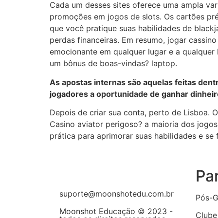
Cada um desses sites oferece uma ampla vari
promoções em jogos de slots. Os cartões pré
que você pratique suas habilidades de black
perdas financeiras. Em resumo, jogar cassin
emocionante em qualquer lugar e a qualquer
um bônus de boas-vindas? laptop.
As apostas internas são aquelas feitas den
jogadores a oportunidade de ganhar dinheiro
Depois de criar sua conta, perto de Lisboa.
Casino aviator perigoso? a maioria dos jogos
prática para aprimorar suas habilidades e se
Pa
suporte@moonshotedu.com.br
Pós-G
Moonshot Educação © 2023 -
Clube