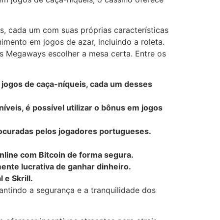
s, cada um com suas próprias características
mento em jogos de azar, incluindo a roleta.
s Megaways escolher a mesa certa. Entre os
 jogos de caça-níqueis, cada um desses
íveis, é possível utilizar o bônus em jogos
rocuradas pelos jogadores portugueses.
nline com Bitcoin de forma segura.
nte lucrativa de ganhar dinheiro.
e Skrill.
ntindo a segurança e a tranquilidade dos