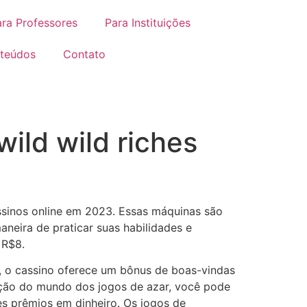
ra Professores
Para Instituições
teúdos
Contato
ild wild riches
ssinos online em 2023. Essas máquinas são
neira de praticar suas habilidades e
 R$8.
, o cassino oferece um bônus de boas-vindas
ação do mundo dos jogos de azar, você pode
es prêmios em dinheiro. Os jogos de