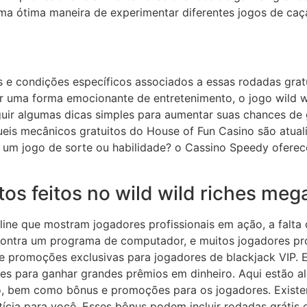
ma ótima maneira de experimentar diferentes jogos de caça
e condições específicos associados a essas rodadas gratui
r uma forma emocionante de entretenimento, o jogo wild 
guir algumas dicas simples para aumentar suas chances de 
ueis mecânicos gratuitos do House of Fun Casino são atua
é um jogo de sorte ou habilidade? o Cassino Speedy ofere
os feitos no wild wild riches me
ine que mostram jogadores profissionais em ação, a falta
contra um programa de computador, e muitos jogadores pr
 e promoções exclusivas para jogadores de blackjack VIP.
des para ganhar grandes prêmios em dinheiro. Aqui estão a
no, bem como bônus e promoções para os jogadores. Exist
ícia para você. Esses bônus podem incluir rodadas grátis 