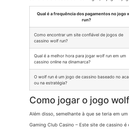
Qual é a frequência dos pagamentos no jogo 
run?
Como encontrar um site confiável de jogos de
cassino wolf run?
Qual é a melhor hora para jogar wolf run em um
cassino online na dinamarca?
O wolf run é um jogo de cassino baseado no ac
ou na estratégia?
Como jogar o jogo wolf
Além disso, semelhante à que se teria em um 
Gaming Club Casino – Este site de cassino é