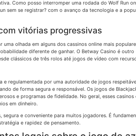
rativa. Como posso interromper uma rodada do Wolf Run onl
Run sem se registrar? com o avanço da tecnologia e a pop
com vitórias progressivas
r uma olhada em alguns dos cassinos online mais populare
babilidade diferente de ganhar. O Betway Casino é outro 
sde clássicos de três rolos até jogos de vídeo com recurs
ada e regulamentada por uma autoridade de jogos respeitáv
gando de forma segura e responsável. Os jogos de Blackja
rosos e programas de fidelidade. No geral, esses casinos
mios em dinheiro.
 segura e conveniente para muitos jogadores. É fundament
tratégia e rapidez de pensamento.