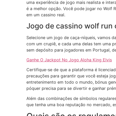
uma experiência de jogo mais realista e inte
é a melhor opção. Você pode jogar no Wolf 
em um cassino real.
Jogo de cassino wolf run 
Selecione um jogo de caça-níqueis, vamos da
com um crupiê, e cada uma delas tem uma pro
sem depósito para jogadores em Portugal, de
Ganhe O Jackpot No Jogo Aloha King Elvis
Certifique-se de que a plataforma é licenci
precauções para garantir que você esteja jo
entretenimento em todo o mundo, bónus gene
póquer precisa para se divertir e ganhar pré
Além das combinações de símbolos regulares,
que tenha uma boa reputação no mercado, es