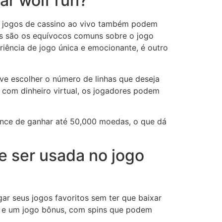
ar wolf run?
em jogos de cassino ao vivo também podem
is são os equívocos comuns sobre o jogo
iência de jogo única e emocionante, é outro
ve escolher o número de linhas que deseja
 com dinheiro virtual, os jogadores podem
ance de ganhar até 50,000 moedas, o que dá
e ser usada no jogo
r seus jogos favoritos sem ter que baixar
s e um jogo bônus, com spins que podem