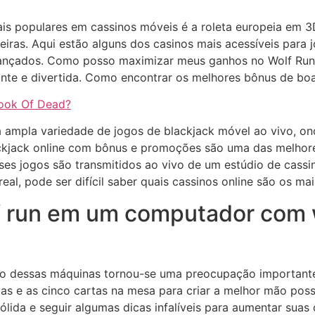
s populares em cassinos móveis é a roleta europeia em 3D
iras. Aqui estão alguns dos casinos mais acessíveis para 
vançados. Como posso maximizar meus ganhos no Wolf Run 
nte e divertida. Como encontrar os melhores bônus de boa
Book Of Dead?
a ampla variedade de jogos de blackjack móvel ao vivo, o
ckjack online com bônus e promoções são uma das melhores
sses jogos são transmitidos ao vivo de um estúdio de cass
al, pode ser difícil saber quais cassinos online são os mai
f run em um computador com
ão dessas máquinas tornou-se uma preocupação importante
tas e as cinco cartas na mesa para criar a melhor mão po
sólida e seguir algumas dicas infalíveis para aumentar sua